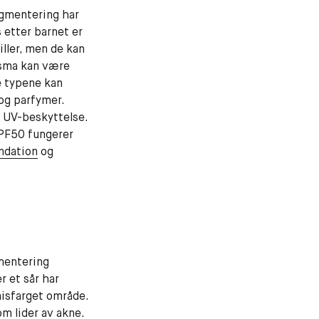
gmentering har
s etter barnet er
iller, men de kan
asma kan være
e typene kan
og parfymer.
 UV-beskyttelse.
PF50 fungerer
ndation
og
mentering
r et sår har
 misfarget område.
om lider av akne.