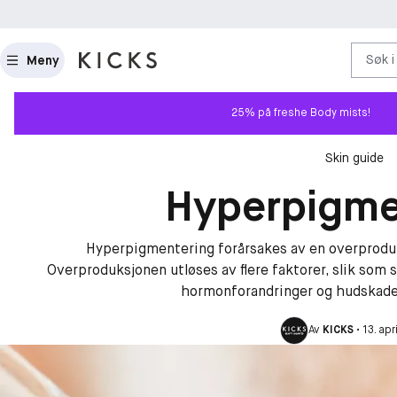
Søk i
Meny
25% på freshe Body mists!
Skin guide
Hyperpigme
Hyperpigmentering forårsakes av en overprodu
Overproduksjonen utløses av flere faktorer, slik som s
hormonforandringer og hudskader
Av
KICKS
•
13. apr