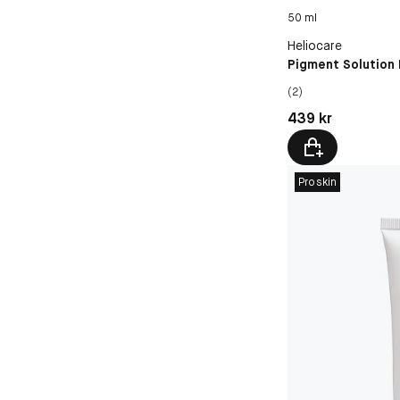
50 ml
Heliocare
Pigment Solution 
(2)
Pris: 439 kr
439 kr
Proskin