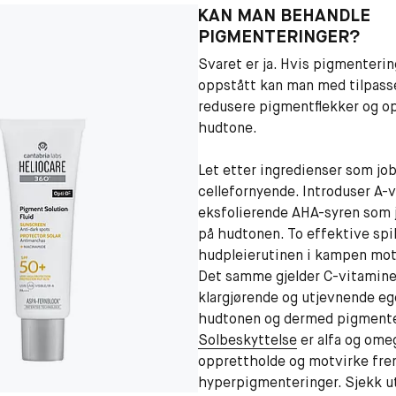
KAN MAN BEHANDLE
PIGMENTERINGER?
Svaret er ja. Hvis pigmenterin
oppstått kan man med tilpass
redusere pigmentflekker og o
hudtone.
Let etter ingredienser som jo
cellefornyende. Introduser A-
eksfolierende AHA-syren som 
på hudtonen. To effektive spil
hudpleierutinen i kampen mot
Det samme gjelder C-vitaminet
klargjørende og utjevnende e
hudtonen og dermed pigmente
Solbeskyttelse
er alfa og ome
opprettholde og motvirke fre
hyperpigmenteringer. Sjekk u