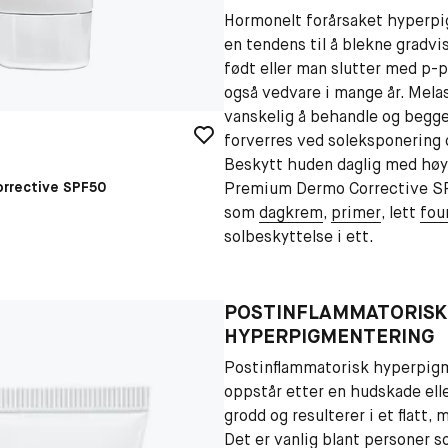
Hormonelt forårsaket hyperpi
en tendens til å blekne gradvi
født eller man slutter med p-p
også vedvare i mange år. Mel
vanskelig å behandle og begg
forverres ved soleksponering 
Beskytt huden daglig med høy
rrective SPF50
Premium Dermo Corrective S
som
dagkrem
,
primer
, lett
fou
solbeskyttelse i ett.
POSTINFLAMMATORISK
HYPERPIGMENTERING
Postinflammatorisk hyperpig
oppstår etter en hudskade elle
grodd og resulterer i et flatt,
Det er vanlig blant personer s