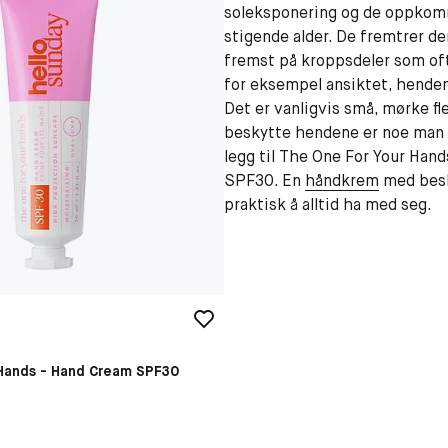
soleksponering og de oppko
stigende alder. De fremtrer de
fremst på kroppsdeler som of
for eksempel ansiktet, hende
Det er vanligvis små, mørke fl
beskytte hendene er noe man 
legg til The One For Your Han
SPF30. En
håndkrem
med besk
praktisk å alltid ha med seg.
 Hands - Hand Cream SPF30