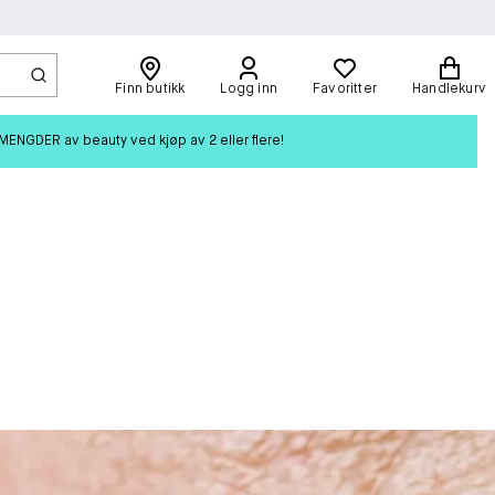
Finn butikk
Logg inn
Favoritter
Handlekurv
ENGDER av beauty ved kjøp av 2 eller flere!