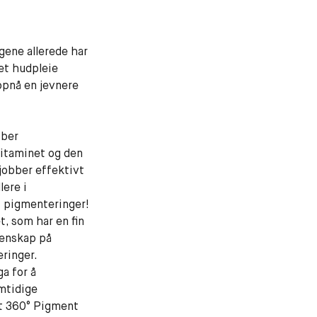
gene allerede har
et hudpleie
ppnå en jevnere
bber
vitaminet
og den
jobber effektivt
lere i
 pigmenteringer!
, som har en fin
genskap på
ringer.
ga for å
mtidige
t 360° Pigment