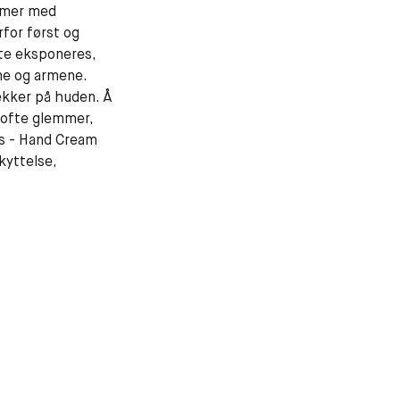
mmer med
rfor først og
te eksponeres,
ne og armene.
ekker på huden. Å
ofte glemmer,
ds - Hand Cream
yttelse,