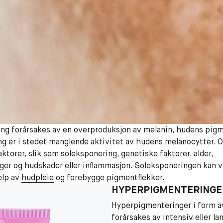
ing
forårsakes av en overproduksjon av melanin, hudens pigm
 er i stedet manglende aktivitet av hudens melanocytter. 
faktorer, slik som soleksponering, genetiske faktorer, alder,
er og hudskader eller inflammasjon. Soleksponeringen kan vi
elp av
hudpleie
og forebygge pigmentflekker.
HYPERPIGMENTERINGE
Hyperpigmenteringer i form av
forårsakes av intensiv eller la