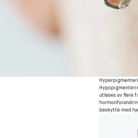
Hyperpigmenter
Hypopigmentering
utløses av flere 
hormonforandring
beskytte med hj