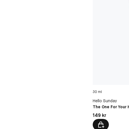
30 ml
Hello Sunday
The One For Your
Pris: 149 kr
149 kr