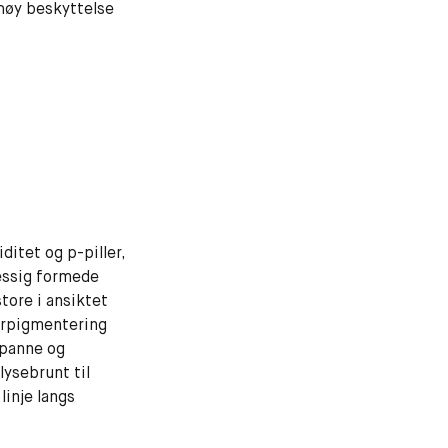
 høy beskyttelse
itet og p-piller,
essig formede
tore i ansiktet
erpigmentering
 panne og
lysebrunt til
linje langs