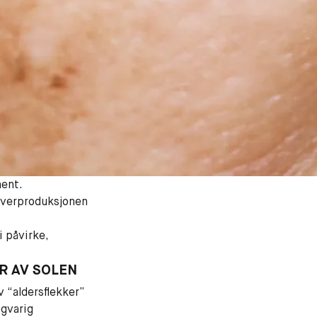
ent.
Overproduksjonen
 påvirke,
R AV SOLEN
 “aldersflekker”
ngvarig