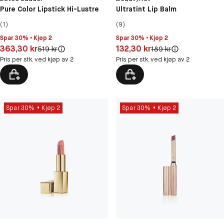
Pure Color Lipstick Hi-Lustre
Ultratint Lip Balm
(1)
(9)
Spar 30% • Kjøp 2
Spar 30% • Kjøp 2
Pris: 363,30 kr
Pris: 132,30 kr
363,30 kr
132,30 kr
Original pris:
Original pris:
519 kr
189 kr
Pris per stk. ved kjøp av 2
Pris per stk. ved kjøp av 2
Spar 30%
Kjøp 2
Spar 30%
Kjøp 2