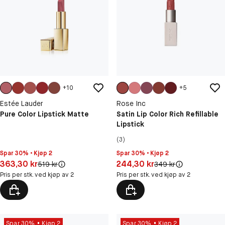
+
10
+
5
Estée Lauder
Rose Inc
Pure Color Lipstick Matte
Satin Lip Color Rich Refillable
Lipstick
(3)
Spar 30% • Kjøp 2
Spar 30% • Kjøp 2
Pris: 363,30 kr
Pris: 244,30 kr
363,30 kr
244,30 kr
Original pris:
Original pris:
519 kr
349 kr
Pris per stk. ved kjøp av 2
Pris per stk. ved kjøp av 2
Spar 30%
Kjøp 2
Spar 30%
Kjøp 2