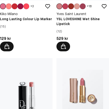
+
3
+
18
Kiko Milano
Yves Saint Laurent
Long Lasting Colour Lip Marker
YSL LOVESHINE Wet Shine
Lipstick
(15)
(12)
Pris: 129 kr
Pris: 529 kr
129 kr
529 kr