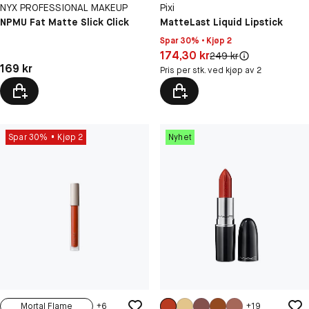
NYX PROFESSIONAL MAKEUP
Pixi
NPMU Fat Matte Slick Click
MatteLast Liquid Lipstick
Spar 30% • Kjøp 2
Pris: 174,30 kr
174,30 kr
Original pris:
249 kr
Pris: 169 kr
169 kr
Pris per stk. ved kjøp av 2
Spar 30%
Kjøp 2
Nyhet
Mortal Flame
+
6
+
19