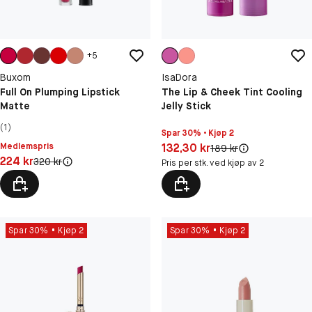
+
5
Buxom
IsaDora
Full On Plumping Lipstick
The Lip & Cheek Tint Cooling
Matte
Jelly Stick
(1)
Spar 30% • Kjøp 2
Pris: 132,30 kr
Medlemspris
132,30 kr
Original pris:
189 kr
Pris: 224 kr
224 kr
Original pris:
320 kr
Pris per stk. ved kjøp av 2
Spar 30%
Kjøp 2
Spar 30%
Kjøp 2