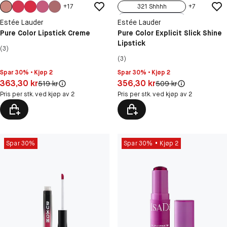
+
17
321 Shhhh
+
7
333 Sabotage
Estée Lauder
Estée Lauder
404 No Tomorrow
Pure Color Lipstick Creme
Pure Color Explicit Slick Shine
Lipstick
419 Playtime
(3)
902 Call 555
(3)
Spar 30% • Kjøp 2
Spar 30% • Kjøp 2
Pris: 363,30 kr
Pris: 356,30 kr
363,30 kr
356,30 kr
Original pris:
Original pris:
519 kr
509 kr
Pris per stk. ved kjøp av 2
Pris per stk. ved kjøp av 2
Spar 30%
Spar 30%
Kjøp 2