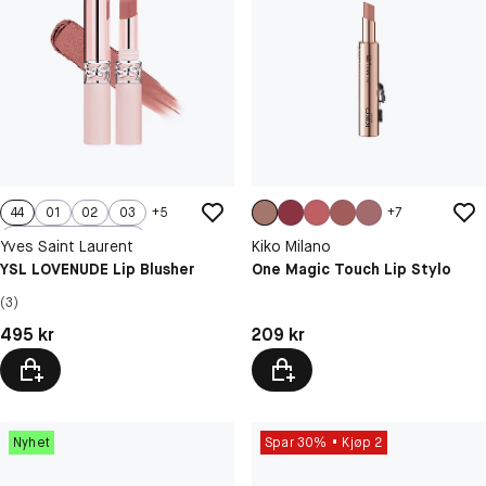
44
01
02
03
+
5
+
7
04
Yves Saint Laurent
Kiko Milano
YSL LOVENUDE Lip Blusher
One Magic Touch Lip Stylo
(3)
Pris: 495 kr
Pris: 209 kr
495 kr
209 kr
Nyhet
Spar 30%
Kjøp 2