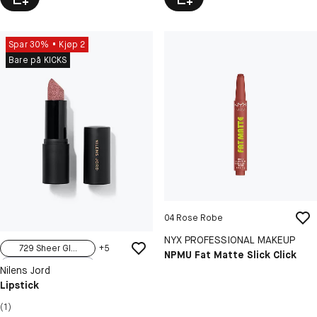
Spar 30%
Kjøp 2
Bare på KICKS
04 Rose Robe
NYX PROFESSIONAL MAKEUP
729 Sheer Gl...
+
5
NPMU Fat Matte Slick Click
7735 Carrot ...
Nilens Jord
7737 Deep Plum
Lipstick
7739 Red Str...
(1)
7743 Cinnamo...