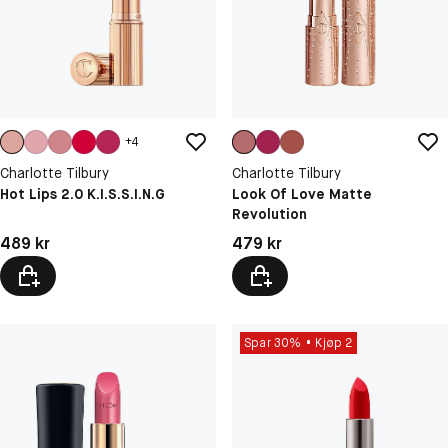
+
4
Charlotte Tilbury
Charlotte Tilbury
Hot Lips 2.0 K.I.S.S.I.N.G
Look Of Love Matte
Revolution
Pris: 489 kr
Pris: 479 kr
489 kr
479 kr
Spar 30%
Kjøp 2