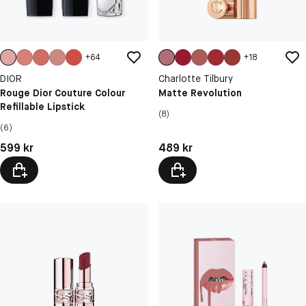
+
64
+
18
DIOR
Charlotte Tilbury
Rouge Dior Couture Colour
Matte Revolution
Refillable Lipstick
(8)
(6)
Pris: 599 kr
Pris: 489 kr
599 kr
489 kr