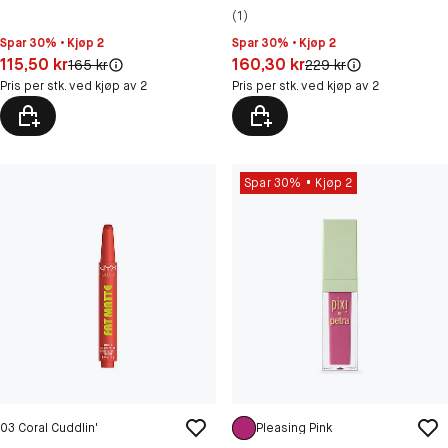
(1)
Spar 30% • Kjøp 2
Spar 30% • Kjøp 2
Pris: 115,50 kr
Pris: 160,30 kr
115,50 kr
160,30 kr
Original pris:
Original pris:
165 kr
229 kr
Pris per stk. ved kjøp av 2
Pris per stk. ved kjøp av 2
Spar 30%
Kjøp 2
03 Coral Cuddlin'
Pleasing Pink