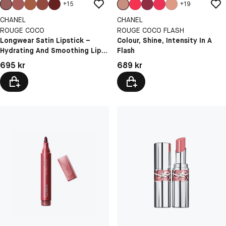
+
15
+
19
CHANEL
CHANEL
ROUGE COCO
ROUGE COCO FLASH
Longwear Satin Lipstick –
Colour, Shine, Intensity In A
Hydrating And Smoothing Lip
Flash
Care
Pris: 695 kr
Pris: 689 kr
695 kr
689 kr