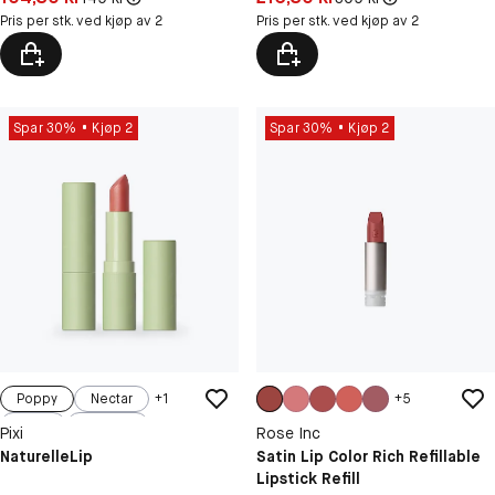
Pris per stk. ved kjøp av 2
Pris per stk. ved kjøp av 2
Spar 30%
Kjøp 2
Spar 30%
Kjøp 2
Poppy
Nectar
+
1
+
5
Peony
Primrose
Pixi
Rose Inc
Raspberry
NaturelleLip
Satin Lip Color Rich Refillable
Lipstick Refill