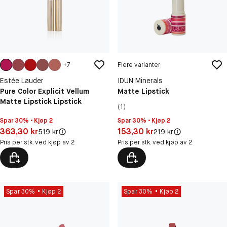
+
7
Flere varianter
Estée Lauder
IDUN Minerals
Pure Color Explicit Vellum
Matte Lipstick
Matte Lipstick Lipstick
(1)
Spar 30% • Kjøp 2
Spar 30% • Kjøp 2
Pris: 363,30 kr
Pris: 153,30 kr
363,30 kr
153,30 kr
Original pris:
Original pris:
519 kr
219 kr
Pris per stk. ved kjøp av 2
Pris per stk. ved kjøp av 2
Spar 30%
Kjøp 2
Spar 30%
Kjøp 2