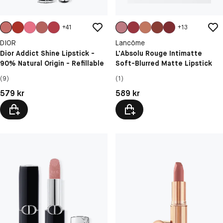
+
41
+
13
DIOR
Lancôme
Dior Addict Shine Lipstick -
L'Absolu Rouge Intimatte
90% Natural Origin - Refillable
Soft-Blurred Matte Lipstick
(9)
(1)
Pris: 579 kr
Pris: 589 kr
579 kr
589 kr