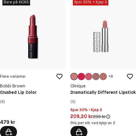
Bare på KICKS
Spar 30%
Kjøp 2
Flere varianter
+
9
Bobbi Brown
Clinique
Crushed Lip Color
Dramatically Different Lipstick
(4)
(3)
Spar 30% • Kjøp 2
Pris: 209,30 kr
209,30 kr
Original pris:
299 kr
Pris: 479 kr
479 kr
Pris per stk. ved kjøp av 2