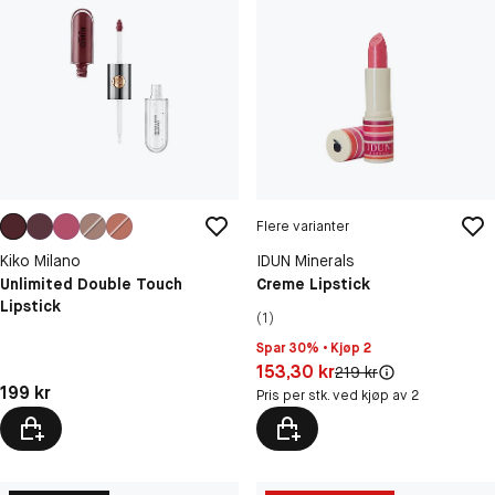
Flere varianter
Kiko Milano
IDUN Minerals
Unlimited Double Touch
Creme Lipstick
Lipstick
(1)
Spar 30% • Kjøp 2
Pris: 153,30 kr
153,30 kr
Original pris:
219 kr
Pris: 199 kr
199 kr
Pris per stk. ved kjøp av 2