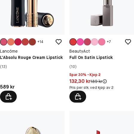
+
14
+
7
Lancôme
BeautyAct
L'Absolu Rouge Cream Lipstick
Full On Satin Lipstick
(13)
(10)
Spar 30% • Kjøp 2
Pris: 132,30 kr
132,30 kr
Original pris:
189 kr
Pris: 589 kr
589 kr
Pris per stk. ved kjøp av 2