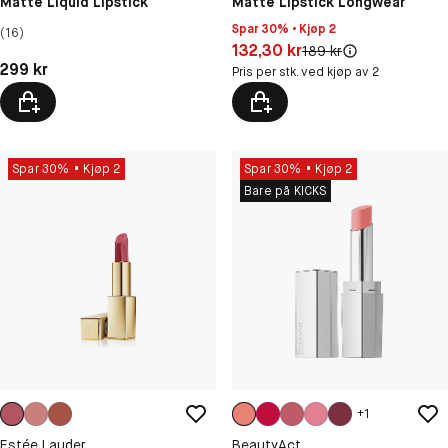
Matte Liquid Lipstick
Matte Lipstick Longwear
Spar 30% • Kjøp 2
(16)
Pris: 132,30 kr
132,30 kr
Original pris:
189 kr
Pris: 299 kr
299 kr
Pris per stk. ved kjøp av 2
Spar 30%
Kjøp 2
Spar 30%
Kjøp 2
Bare på KICKS
+
1
Estée Lauder
BeautyAct