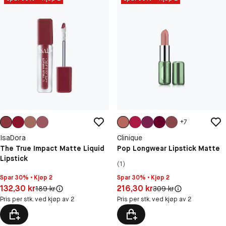
+
7
IsaDora
Clinique
The True Impact Matte Liquid
Pop Longwear Lipstick Matte
Lipstick
(1)
Spar 30% • Kjøp 2
Spar 30% • Kjøp 2
Pris: 132,30 kr
Pris: 216,30 kr
132,30 kr
216,30 kr
Original pris:
Original pris:
189 kr
309 kr
Pris per stk. ved kjøp av 2
Pris per stk. ved kjøp av 2