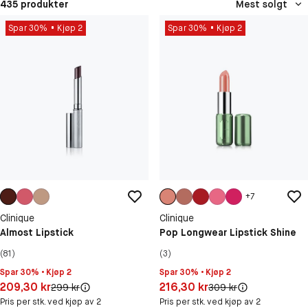
435 produkter
Mest solgt
Spar 30%
Kjøp 2
Spar 30%
Kjøp 2
+
7
Clinique
Clinique
Almost Lipstick
Pop Longwear Lipstick Shine
(81)
(3)
Spar 30% • Kjøp 2
Spar 30% • Kjøp 2
Pris: 209,30 kr
Pris: 216,30 kr
209,30 kr
216,30 kr
Original pris:
Original pris:
299 kr
309 kr
Pris per stk. ved kjøp av 2
Pris per stk. ved kjøp av 2