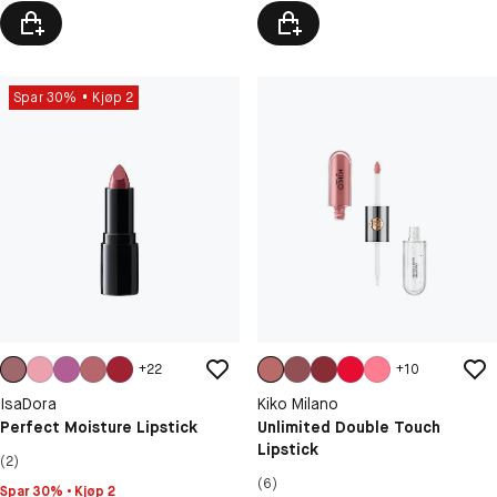
Spar 30%
Kjøp 2
+
22
+
10
IsaDora
Kiko Milano
Perfect Moisture Lipstick
Unlimited Double Touch
Lipstick
(2)
(6)
Spar 30% • Kjøp 2