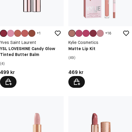
+
1
+
16
Yves Saint Laurent
Kylie Cosmetics
YSL LOVESHINE Candy Glow
Matte Lip Kit
Tinted Butter Balm
(49)
(4)
Pris: 499 kr
Pris: 469 kr
499 kr
469 kr