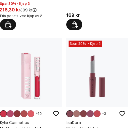
Spar 30% • Kjøp 2
Pris: 216,30 kr
216,30 kr
Original pris:
309 kr
Pris: 169 kr
169 kr
Pris per stk. ved kjøp av 2
Spar 30%
Kjøp 2
+
10
+
3
Kylie Cosmetics
IsaDora