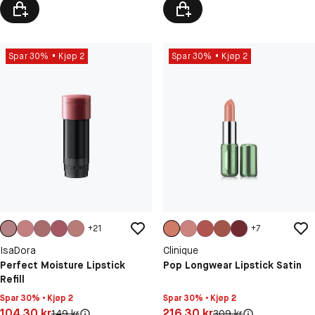
Spar 30%
Kjøp 2
Spar 30%
Kjøp 2
+
21
+
7
IsaDora
Clinique
Perfect Moisture Lipstick
Pop Longwear Lipstick Satin
Refill
Spar 30% • Kjøp 2
Spar 30% • Kjøp 2
Pris: 104,30 kr
Pris: 216,30 kr
104,30 kr
216,30 kr
Original pris:
Original pris:
149 kr
309 kr