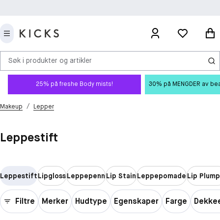
Søk i produkter og artikler
25% på freshe Body mists!
30% på MENGDER av beauty
/
Makeup
Lepper
Leppestift
Leppestift
Lipgloss
Leppepenn
Lip Stain
Leppepomade
Lip Plump
Filtre
Merker
Hudtype
Egenskaper
Farge
Dekke