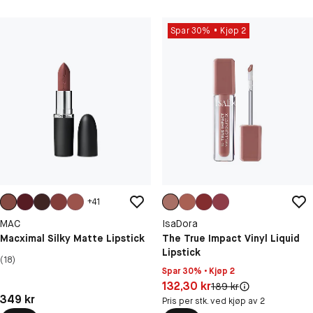
Spar 30%
Kjøp 2
+
41
MAC
IsaDora
Macximal Silky Matte Lipstick
The True Impact Vinyl Liquid
Lipstick
(18)
Spar 30% • Kjøp 2
Pris: 132,30 kr
132,30 kr
Original pris:
189 kr
Pris: 349 kr
349 kr
Pris per stk. ved kjøp av 2