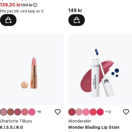
Pris: 139,30 kr
139,30 kr
Original pris:
199 kr
Pris: 149 kr
149 kr
Pris per stk. ved kjøp av 2
+
8
+
12
Charlotte Tilbury
Wonderskin
K.I.S.S.I.N.G
Wonder Blading Lip Stain