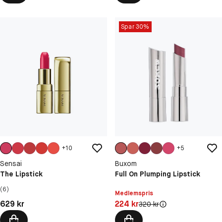
Spar 30%
+
10
+
5
Sensai
Buxom
The Lipstick
Full On Plumping Lipstick
(6)
Medlemspris
Pris: 629 kr
Pris: 224 kr
629 kr
224 kr
Original pris:
320 kr