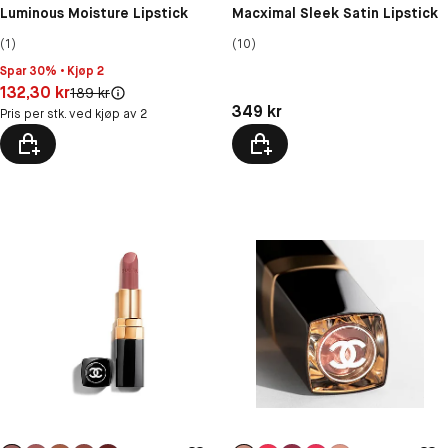
Luminous Moisture Lipstick
Macximal Sleek Satin Lipstick
(1)
(10)
Spar 30% • Kjøp 2
Pris: 132,30 kr
132,30 kr
Original pris:
189 kr
Pris: 349 kr
349 kr
Pris per stk. ved kjøp av 2