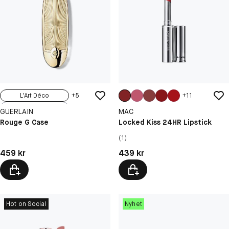
L'Art Déco
+
5
+
11
Le Marbre
GUERLAIN
MAC
Les Studs
Rouge G Case
Locked Kiss 24HR Lipstick
Le Strassé
(1)
Le Nude
Pris: 459 kr
Pris: 439 kr
459 kr
439 kr
Hot on Social
Nyhet