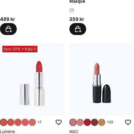
Masque
(7)
Pris: 489 kr
Pris: 359 kr
489 kr
359 kr
Spar 30%
Kjøp 2
+
7
+
33
Lumene
MAC