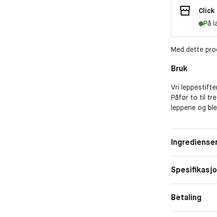
Click
På l
Med dette pro
Bruk
Vri leppestift
Påfør to til tr
leppene og bl
Ingrediense
Spesifikasj
Betaling