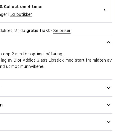
 & Collect om 4 timer
ager i
52 butikker
duktet får du
gratis frakt
·
Se priser
en opp 2 mm for optimal påføring.
e lag av Dior Addict Glass Lipstick, med start fra midten av
end ut mot munnvikene.
r
on