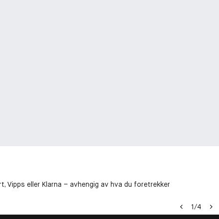
t, Vipps eller Klarna – avhengig av hva du foretrekker
1
/
4