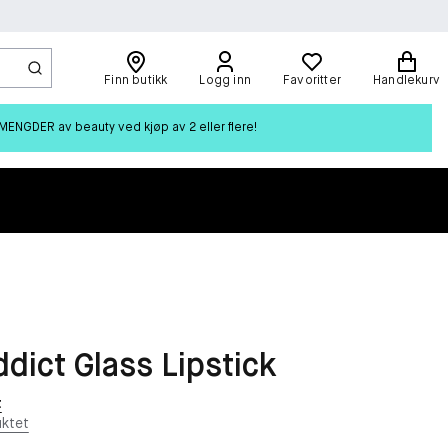
Finn butikk
Logg inn
Favoritter
Handlekurv
ENGDER av beauty ved kjøp av 2 eller flere!
ddict Glass Lipstick
t
ktet