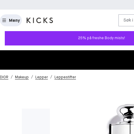
Søk i
Meny
25% på freshe Body mists!
/
/
/
DIOR
Makeup
Lepper
Leppestifter