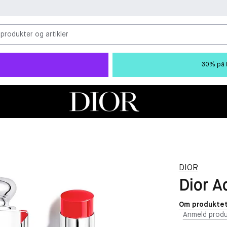
 produkter og artikler
30% på M
DIOR
Dior A
Om produkte
Anmeld produ