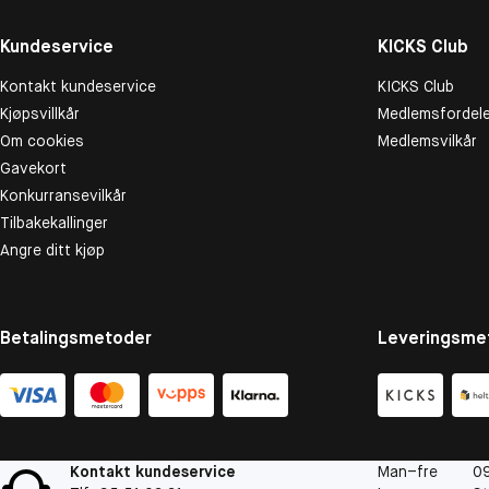
Kundeservice
KICKS Club
Kontakt kundeservice
KICKS Club
Kjøpsvillkår
Medlemsfordele
Om cookies
Medlemsvilkår
Gavekort
Konkurransevilkår
Tilbakekallinger
Angre ditt kjøp
Betalingsmetoder
Leveringsme
Kontakt kundeservice
Man–fre
09