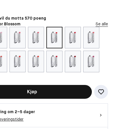
il du motta 570 poeng
or Blossom
Se alle
Kjøp
ing om 2–5 dager
everingstider