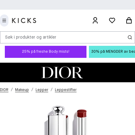
Søk i produkter og artikler
25% på freshe Body mists!
30% på MENGDER av beauty
/
/
/
DIOR
Makeup
Lepper
Leppestifter