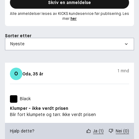
Skriv en anmeldelse
Alle anmeldelser leses av KICKS kundeservice før publisering. Les
mer
her
Sorter etter
1 mnd
O
Oda
, 35 år
Black
Klumper - ikke verdt prisen
Blir fort klumpete og tørr. Ikke verdt prisen
Hjalp dette?
Ja
(
1
)
Nei
(
0
)