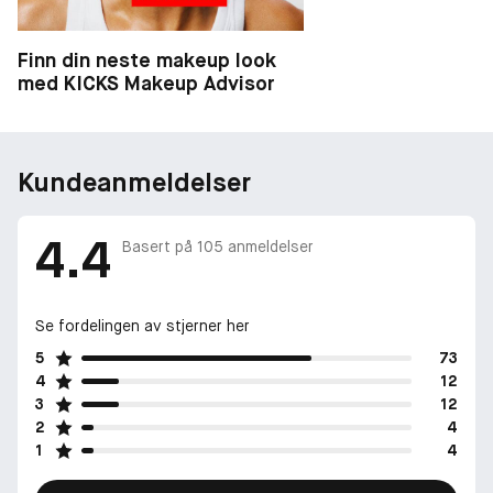
Vinner i KICKS Beauty Awards 2021 og 2022 for Beste Mascara.
Finn din neste makeup look
med KICKS Makeup Advisor
Kundeanmeldelser
4.4
Basert på
105
anmeldelser
Se fordelingen av stjerner her
5
73
4
12
3
12
2
4
1
4