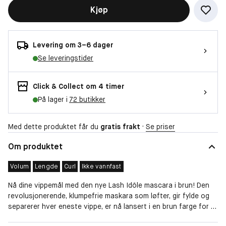
Kjøp
Levering om 3–6 dager
Se leveringstider
Click & Collect om 4 timer
På lager i
72 butikker
Med dette produktet får du
gratis frakt
·
Se priser
Om produktet
Volum
Lengde
Curl
Ikke vannfast
Nå dine vippemål med den nye Lash Idôle mascara i brun! Den
revolusjonerende, klumpefrie maskara som løfter, gir fylde og
separerer hver eneste vippe, er nå lansert i en brun farge for et
tidsløst og naturlig look.