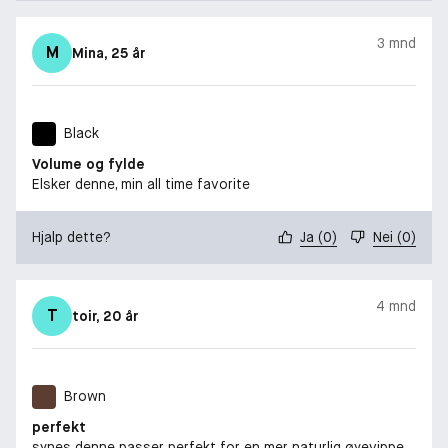
3 mnd
M
Mina
, 25 år
Black
Volume og fylde
Elsker denne, min all time favorite
Hjalp dette?
Ja
(
0
)
Nei
(
0
)
4 mnd
T
toir
, 20 år
Brown
perfekt
synes denne passer perfekt for en mer naturlig øyevippe