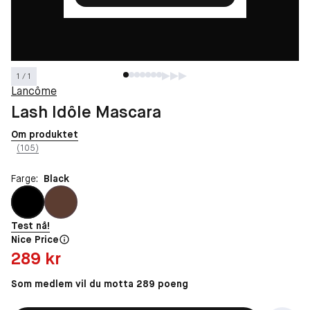
1 / 1
Lancôme
Lash Idôle Mascara
Om produktet
(105)
Farge:
Black
Test nå!
Nice Price
Pris: 289 kr
289 kr
Som medlem vil du motta 289 poeng