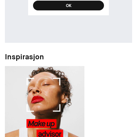
Produkt spesifikasjoner:
OK
• Separerer, gir løft, lengde og volum til vippene
• Føles behagelig og lett på vippene
• Klumpfri, dysser ikke og smitter ikke av på huden
• Holder i opptil 24 timer
• Lett å fjerne
-
Inspirasjon
Mascaraen er testet under oftalmologisk kontroll, og er egnet
for sensitive øyne og kontaktlinsebrukere.
-
Påføring
Påfør på de nedre vippene ved å vrikke på børsten, og i en
oppadgående bevegelse på de øvre vippene
Legg i flere lag for mer viftet volum.
-