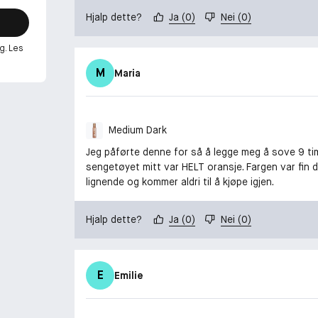
Hjalp dette?
Ja
(
0
)
Nei
(
0
)
g. Les
M
Maria
Medium Dark
Jeg påførte denne for så å legge meg å sove 9 time
sengetøyet mitt var HELT oransje. Fargen var fin 
lignende og kommer aldri til å kjøpe igjen.
Hjalp dette?
Ja
(
0
)
Nei
(
0
)
E
Emilie