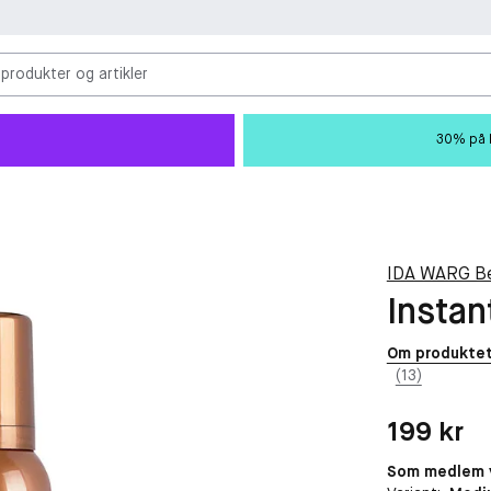
 produkter og artikler
30% på M
IDA WARG B
Instan
Om produkte
(13)
Pris: 199 kr
199 kr
Som medlem v