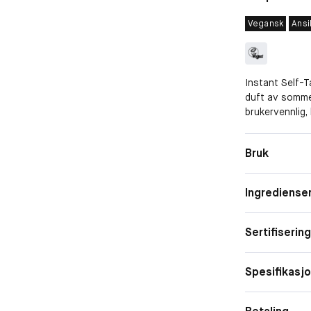
Vegansk
Ansi
Instant Self-
duft av somme
brukervennlig
formel. Mousse
enkel påføring
Hudtype
Bruk
fortsetter å ut
Bruk
Ingrediense
Sertifiserin
Spesifikasj