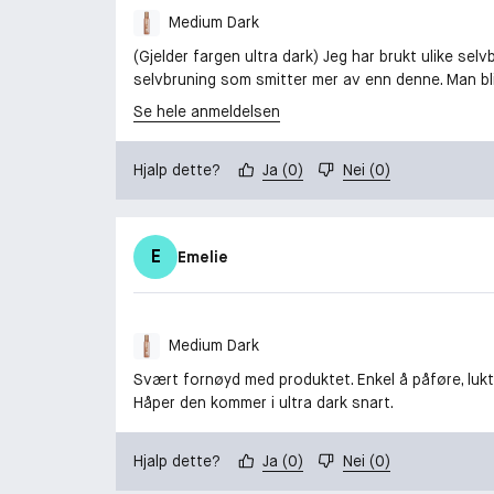
Medium Dark
(Gjelder fargen ultra dark) Jeg har brukt ulike selv
selvbruning som smitter mer av enn denne. Man blir 
Se hele anmeldelsen
Hjalp dette?
Ja
(
0
)
Nei
(
0
)
E
Emelie
Medium Dark
Svært fornøyd med produktet. Enkel å påføre, lukte
Håper den kommer i ultra dark snart.
Hjalp dette?
Ja
(
0
)
Nei
(
0
)