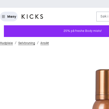
Søk i
Meny
25% på freshe Body mists!
/
/
Hudpleie
Selvbruning
Ansikt