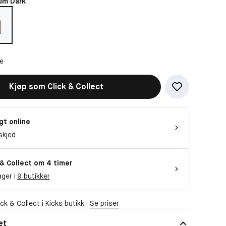
um Dark
ne
Kjøp som Click & Collect
gt online
skjed
 & Collect om 4 timer
ager i
9 butikker
ck & Collect i Kicks butikk ·
Se priser
et