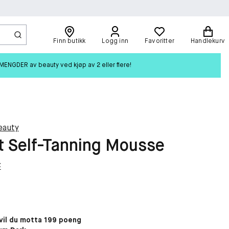
Finn butikk
Logg inn
Favoritter
Handlekurv
ENGDER av beauty ved kjøp av 2 eller flere!
eauty
t Self-Tanning Mousse
t
il du motta 199 poeng