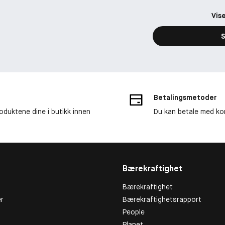
Vise
S
Betalingsmetoder
roduktene dine i butikk innen
Du kan betale med kor
Bærekraftighet
Bærekraftighet
r
Bærekraftighetsrapport
People
Planet