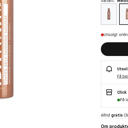
Variant:
Medi
Utsolgt onli
Utsol
Få be
Click
På l
Alltid
gratis
Cli
Om produkt