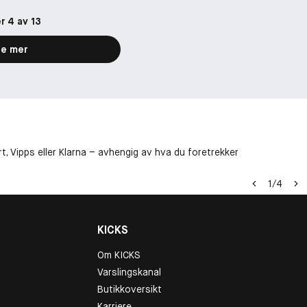
r 4 av 13
e mer
t, Vipps eller Klarna – avhengig av hva du foretrekker
1
/
4
KICKS
Om KICKS
Varslingskanal
Butikkoversikt
Karriere