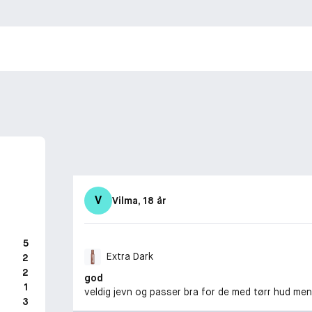
V
Vilma
, 18 år
5
Extra Dark
2
2
god
1
veldig jevn og passer bra for de med tørr hud men
3