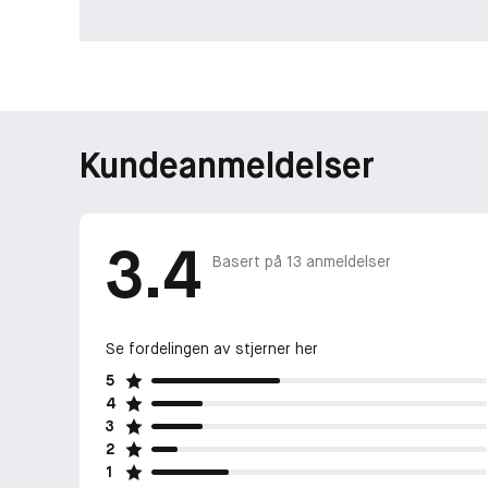
Kundeanmeldelser
3.4
Basert på
13
anmeldelser
Se fordelingen av stjerner her
5
4
3
2
1