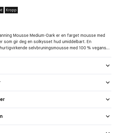
kt
Kropp
Tanning Mousse Medium-Dark er en farget mousse med
r som gir deg en solkysset hud umiddelbart. En
, hurtigvirkende selvbruningsmousse med 100 % vegansk
n er kremet, brukervennlig og perfekt for deg som vil ha
 og et raskt synlig resultat. Inneholder DHA som
Normal
vikle seg i 12 timer.
Kropp, Ansikt
r
ger
on