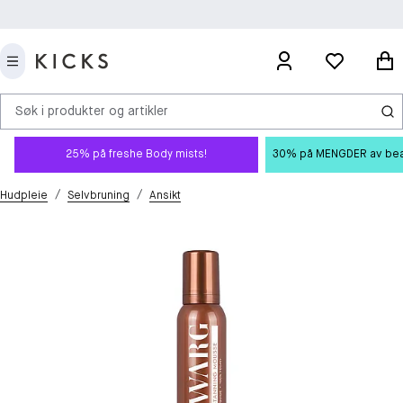
Søk i produkter og artikler
25% på freshe Body mists!
30% på MENGDER av beauty
/
/
Hudpleie
Selvbruning
Ansikt