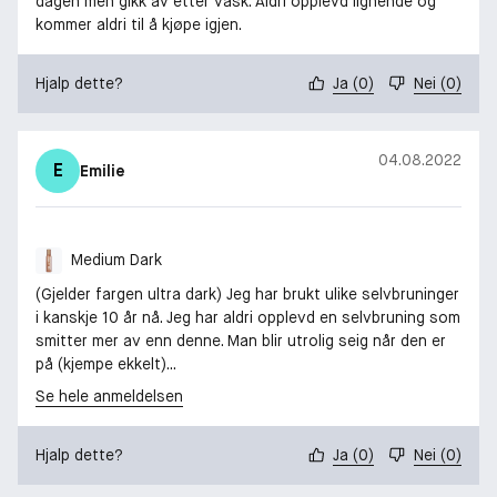
dagen men gikk av etter vask. Aldri opplevd lignende og
kommer aldri til å kjøpe igjen.
Hjalp dette?
Ja
(
0
)
Nei
(
0
)
04.08.2022
E
Emilie
Medium Dark
(Gjelder fargen ultra dark) Jeg har brukt ulike selvbruninger
i kanskje 10 år nå. Jeg har aldri opplevd en selvbruning som
smitter mer av enn denne. Man blir utrolig seig når den er
på (kjempe ekkelt)...
Se hele anmeldelsen
Hjalp dette?
Ja
(
0
)
Nei
(
0
)