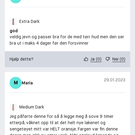
Extra Dark
god
veldig jevn og passer bra for de med tørr hud men den ser
bra ut i maks 4 dager før den forsvinner
Hjalp dette?
Ja
(
0
)
Nei
(
0
)
29.01.2023
M
Maria
Medium Dark
Jeg påførte denne for så å legge meg å sove 9 timer
etterpå, våknet opp til at det helt nye lakenet og
sengetøyet mitt var HELT oransje. Fargen var fin denne