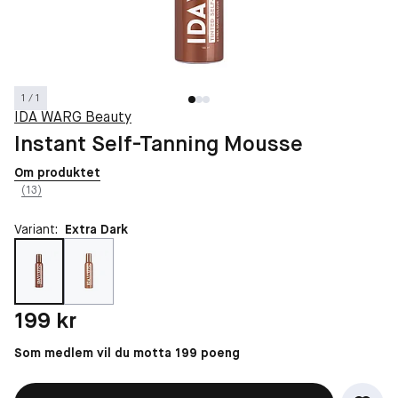
1 / 1
IDA WARG Beauty
Instant Self-Tanning Mousse
Om produktet
(13)
Variant:
Extra Dark
Pris: 199 kr
199 kr
Som medlem vil du motta 199 poeng