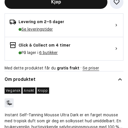
Kjøp
Levering om 2–5 dager
Se leveringstider
Click & Collect om 4 timer
På lager i
6 butikker
Med dette produktet får du
gratis frakt
·
Se priser
Om produktet
Vegansk
Ansikt
Kropp
Instant Self-Tanning Mousse Ultra Dark er en farget mousse
med tropisk duft som gir deg en solkysset hud umiddelbart. En
brukervennlig, hurtigvirkende selvbruningsmousse med 100 %