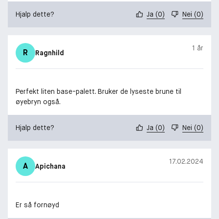
Hjalp dette?
Ja
(
0
)
Nei
(
0
)
1 år
R
Ragnhild
Perfekt liten base-palett. Bruker de lyseste brune til
øyebryn også.
Hjalp dette?
Ja
(
0
)
Nei
(
0
)
17.02.2024
A
Apichana
Er så fornøyd