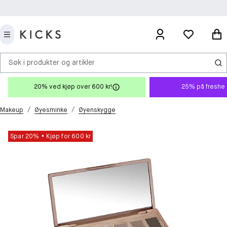
Søk i produkter og artikler
20% ved kjøp over 600 kr!
25% på freshe 
/
/
Makeup
Øyesminke
Øyenskygge
Spar 20%
Kjøp for 600 kr