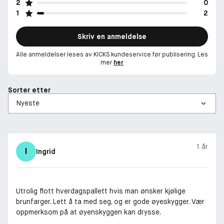
2
0
1
2
Skriv en anmeldelse
Alle anmeldelser leses av KICKS kundeservice før publisering. Les
mer
her
Sorter etter
1 år
I
Ingrid
Utrolig flott hverdagspallett hvis man ønsker kjølige
brunfarger. Lett å ta med seg, og er gode øyeskygger. Vær
oppmerksom på at øyenskyggen kan drysse.