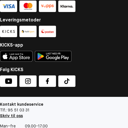
Leveringsmetoder
KICKS-app
Følg KICKS
Kontakt kundeservice
Tlf.: 95 51 03 31
Skriv til oss
Man–fre
09.00-17.00