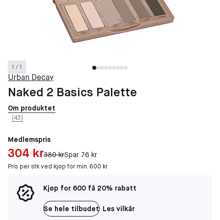
1 / 1
Urban Decay
Naked 2 Basics Palette
Om produktet
(43)
Medlemspris
Pris: 304 kr
304 kr
Original pris:
380 kr
Spar 76 kr
Pris per stk ved kjøp for min. 600 kr
Kjøp for 600 få 20% rabatt
Se hele tilbudet
Les vilkår