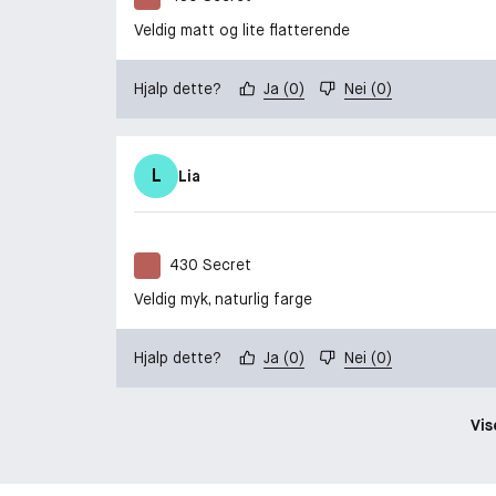
Veldig matt og lite flatterende
Hjalp dette?
Ja
(
0
)
Nei
(
0
)
L
Lia
430 Secret
Veldig myk, naturlig farge
Hjalp dette?
Ja
(
0
)
Nei
(
0
)
Vis