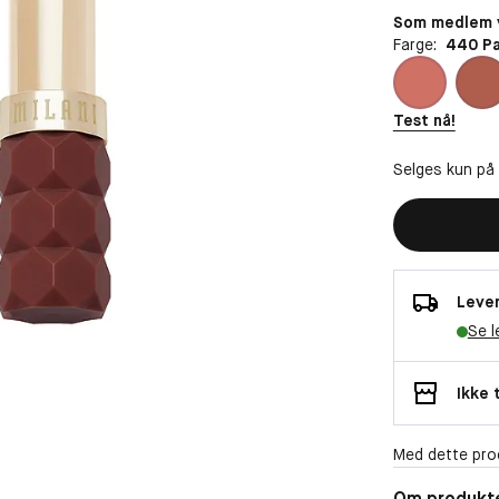
Som medlem v
Farge:
440 Pa
Test nå!
Selges kun på
Lever
Se l
Ikke 
Med dette pro
Om produkt