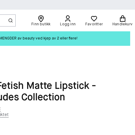
Finn butikk
Logg inn
Favoritter
Handlekurv
ENGDER av beauty ved kjøp av 2 eller flere!
Fetish Matte Lipstick -
des Collection
t
ktet