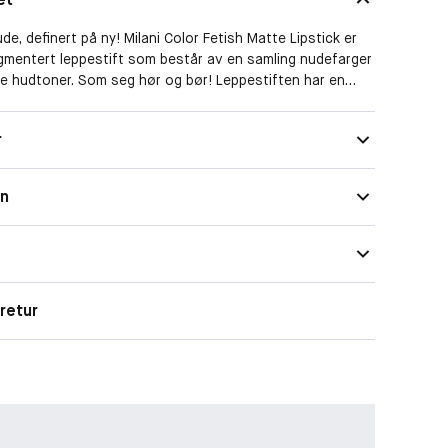
de, definert på ny! Milani Color Fetish Matte Lipstick er
gmentert leppestift som består av en samling nudefarger
e hudtoner. Som seg hør og bør! Leppestiften har en
ish og glir behagelig på i et sveip. Formelen sørger for at
s takket være hyaluronsyren. Vegansk.
r
on
retur