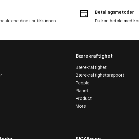
Betalingsmetoder
roduktene dine i butikk innen
Du kan betale med kor
Bærekraftighet
Bærekraftighet
r
Bærekraftighetsrapport
People
Planet
Product
More
toder
KICKS-app