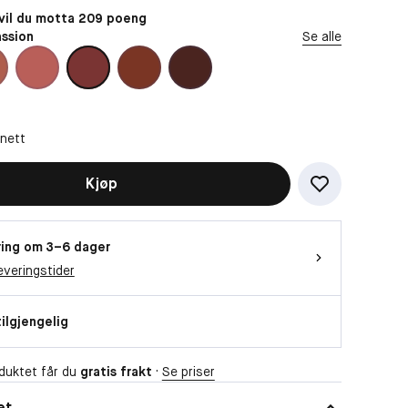
il du motta 209 poeng
ssion
Se alle
 nett
Kjøp
ing om 3–6 dager
everingstider
tilgjengelig
duktet får du
gratis frakt
·
Se priser
et