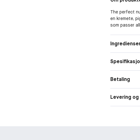
The perfect nu
en kremete, pi
som passer all
fløyelsmatt fin
leppene fukte
Ingrediense
Spesifikasj
Betaling
Levering og 