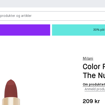
 produkter og artikler
30% på M
Milani
Color 
The Nu
Om produkte
Anmeld produ
Pris: 209 kr
209 kr