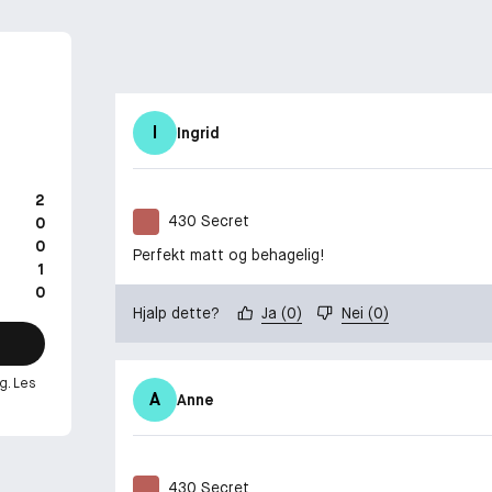
I
Ingrid
2
430 Secret
0
0
Perfekt matt og behagelig!
1
0
Hjalp dette?
Ja
(
0
)
Nei
(
0
)
g. Les
A
Anne
430 Secret