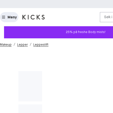
Søk i
Meny
25% på freshe Body mists!
/
/
Makeup
Lepper
Leppestift