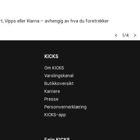
t, Vipps eller Klarna – avhengig av hva du foretrekker
1
/
4
KICKS
Om KICKS
Varslingskanal
Butikkoversikt
Karriere
Presse
Personvernerklæring
KICKS-app
Følg KICKS