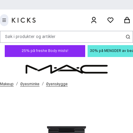
Søk i produkter og artikler
25% på freshe Body mists!
30% på MENGDER av beauty
/
/
Makeup
Øyesminke
Øyenskygge