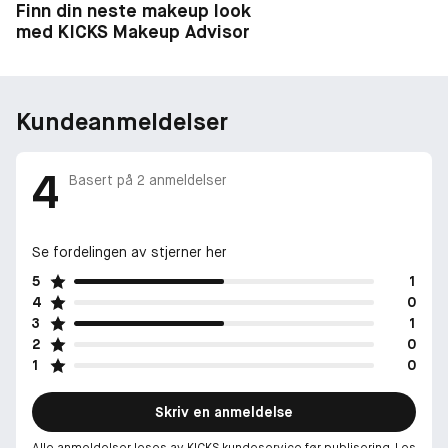
Finn din neste makeup look
med KICKS Makeup Advisor
Kundeanmeldelser
4
Basert på
2
anmeldelser
Se fordelingen av stjerner her
5
1
4
0
3
1
2
0
1
0
Skriv en anmeldelse
Alle anmeldelser leses av KICKS kundeservice før publisering. Les