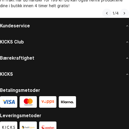
Fri frakt når du handler for 199 kr! Du kan også hente produktene
dine i butikk innen 4 timer helt gratis!
1
/
4
Kundeservice
KICKS Club
Bærekraftighet
KICKS
Betalingsmetoder
Leveringsmetoder