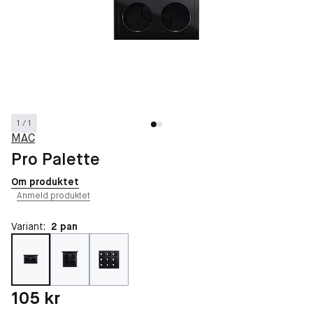
1 / 1
MAC
Pro Palette
Om produktet
Anmeld produktet
Variant:
2 pan
Pris: 105 kr
105 kr