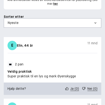
mer
her
Sorter etter
11 mnd
E
Elin
, 44 år
2 pan
Veldig praktisk
Super praktisk til en lys og mørk Øyenskygge
Hjalp dette?
Ja
(
0
)
Nei
(
0
)
11 mnd