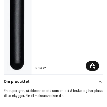
Pris: 289 kr
289 kr
Om produktet
En supertynn, stablebar palett som er lett å bruke, og har plass
til to skygger. Fin til makeupvesken din.