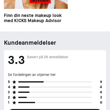
Finn din neste makeup look
med KICKS Makeup Advisor
Kundeanmeldelser
3.3
Basert på
26
anmeldelser
Se fordelingen av stjerner her
5
9
4
4
3
4
2
3
1
6