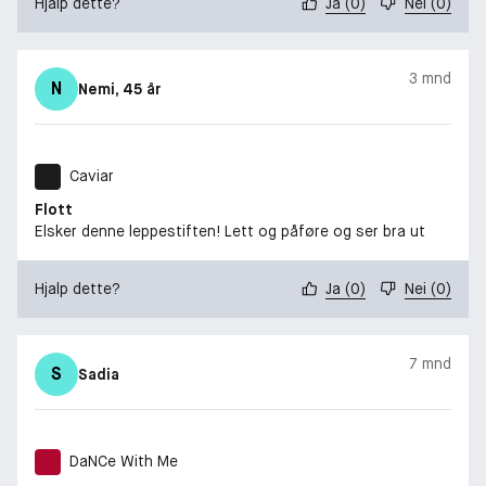
Hjalp dette?
Ja
(
0
)
Nei
(
0
)
3 mnd
N
Nemi
, 45 år
Caviar
Flott
Elsker denne leppestiften! Lett og påføre og ser bra ut
Hjalp dette?
Ja
(
0
)
Nei
(
0
)
7 mnd
S
Sadia
DaNCe With Me