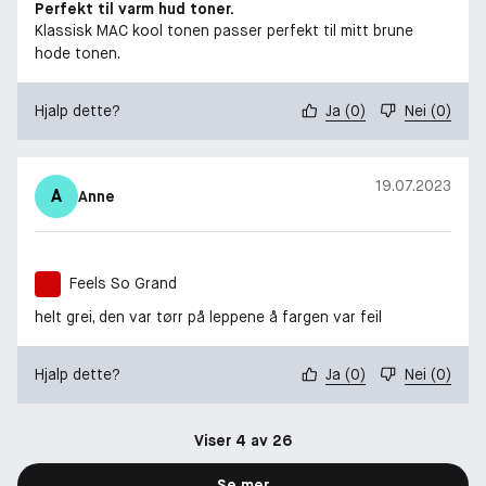
Perfekt til varm hud toner.
Klassisk MAC kool tonen passer perfekt til mitt brune
hode tonen.
Hjalp dette?
Ja
(
0
)
Nei
(
0
)
19.07.2023
A
Anne
Feels So Grand
helt grei, den var tørr på leppene å fargen var feil
Hjalp dette?
Ja
(
0
)
Nei
(
0
)
Viser 4 av 26
Se mer