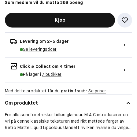
Som medlem vil du motta 369 poeng
Kjøp
Levering om 2–5 dager
Se leveringstider
Click & Collect om 4 timer
På lager i
7 butikker
Med dette produktet får du
gratis frakt
·
Se priser
Om produktet
For alle som foretrekker tidløs glamour. M∙A∙C introduserer en
vri på denne klassiske teksturen med rikt mettede farger av
Retro Matte Liquid Lipcolour. Uansett hvilken nyanse du velger
lover alle én ting: en bølge av pigmentmettet, flytende farge i