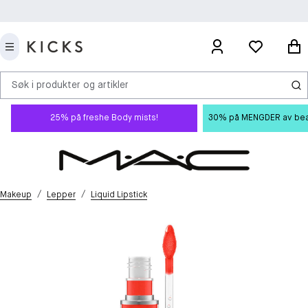
Søk i produkter og artikler
25% på freshe Body mists!
30% på MENGDER av beauty
/
/
Makeup
Lepper
Liquid Lipstick