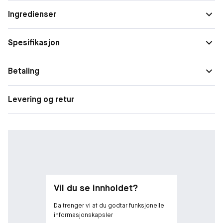
en fløyelsmyk, matt finish som er umulig å glemme.
Finish
Matte
Ingredienser
Form
Flytende
Spesifikasjon
Fargeintensitet
Høy
Betaling
Levering og retur
Vil du se innholdet?
Da trenger vi at du godtar funksjonelle
informasjonskapsler