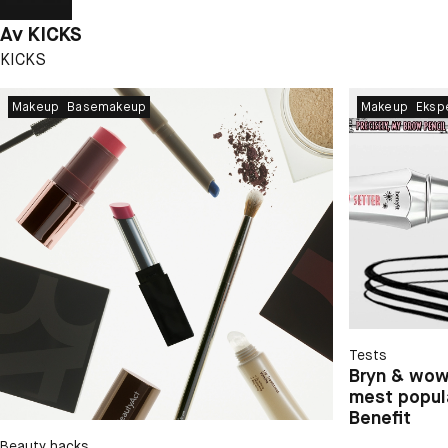
Av
KICKS
KICKS
Makeup
Basemakeup
Makeup
Ekspe
Tests
Bryn & wow-
mest popul
Benefit
Beauty hacks