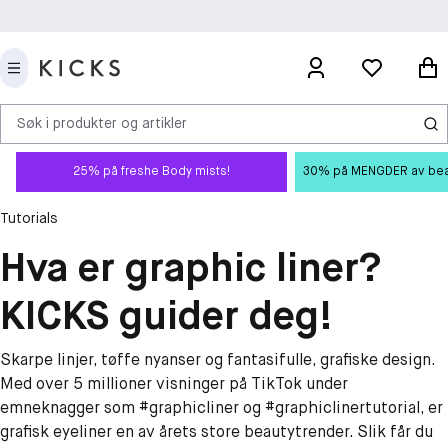
Søk i produkter og artikler
25% på freshe Body mists!
30% på MENGDER av beauty
Tutorials
Hva er graphic liner?
KICKS guider deg!
Skarpe linjer, tøffe nyanser og fantasifulle, grafiske design.
Med over 5 millioner visninger på TikTok under
emneknagger som #graphicliner og #graphiclinertutorial, er
grafisk eyeliner en av årets store beautytrender. Slik får du