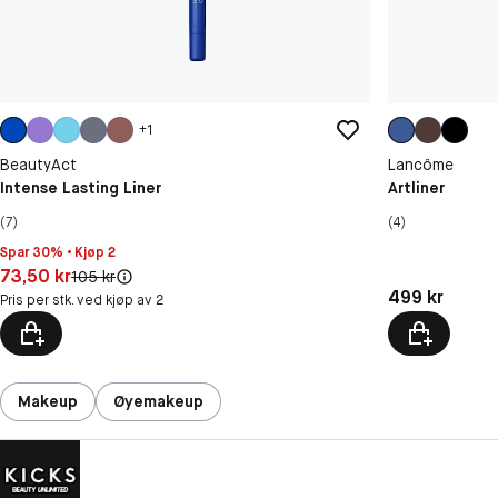
+
1
BeautyAct
Lancôme
Intense Lasting Liner
Artliner
(7)
(4)
Spar 30% • Kjøp 2
Pris: 73,50 kr
73,50 kr
Original pris:
105 kr
Pris: 499 kr
499 kr
Pris per stk. ved kjøp av 2
Makeup
Øyemakeup