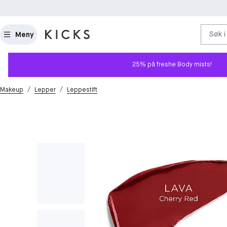
Søk i
Meny
25% på freshe Body mists!
/
/
Makeup
Lepper
Leppestift