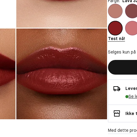
Farge:
Lava 3
Test nå!
Selges kun på
Lever
Se l
Ikke 
Med dette pro