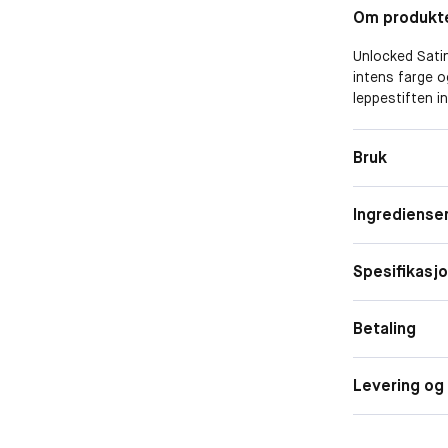
Om produkt
Unlocked Satin
intens farge o
leppestiften i
konsistens so
Formelen er b
Bruk
gir myke, glat
stiften gjør d
magnetisk etui 
Ingrediense
kremaktig sate
påføring.
Spesifikasj
Betaling
Levering og 