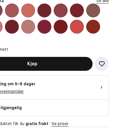
22
Se alle
 nett
Kjøp
ing om 5–8 dager
everingstider
tilgjengelig
duktet får du
gratis frakt
·
Se priser