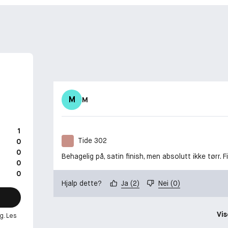
M
M
1
Tide 302
0
0
Behagelig på, satin finish, men absolutt ikke tørr. 
0
0
Hjalp dette?
Ja
(
2
)
Nei
(
0
)
Vis
g. Les