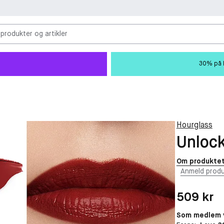
 produkter og artikler
30% på M
Hourglass
Unlock
Om produkte
Anmeld produ
Pris: 509 kr
509 kr
Som medlem v