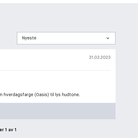
Sorter
etter
31.03.2023
Fin hverdagsfarge (Oasis) til lys hudtone.
er 1 av 1