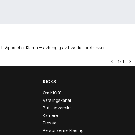
t, Vipps eller Klarna – avhengig av hva du foretrekker
1
/
4
KICKS
Om KICKS
Varslingskanal
Butikkoversikt
Karriere
Presse
Personvernerklæring