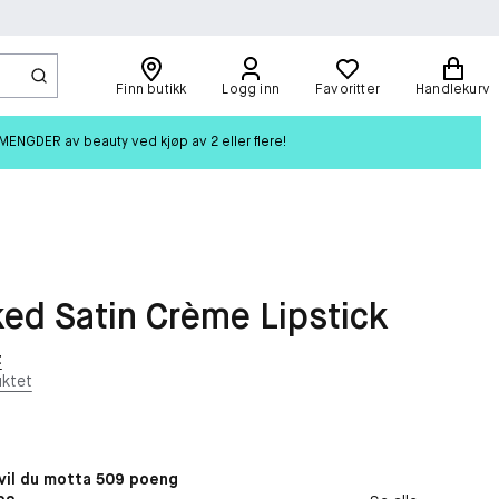
Finn butikk
Logg inn
Favoritter
Handlekurv
ENGDER av beauty ved kjøp av 2 eller flere!
ed Satin Crème Lipstick
t
ktet
il du motta 509 poeng