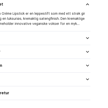
et
 Créme Lipstick er en leppestift som med ett strøk gir
g en luksuriøs, kremaktig satengfinish. Den kremaktige
nneholder innovative veganske vokser for en myk
m påføres sømløst, og umiddelbart smelter på leppene.
eriket med mangofrøsmør, avokadoolje og arganolje, og
te lepper og en behagelig opplevelse. Den tilpassede
et mulig med nøyaktig påføring. Leveres i et elegant
i gull. En byggbar, heldekkende leppestift. Har en
r
ngfinish som mykner. En formet stift for nøyaktig
on
retur