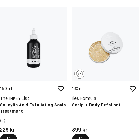
150 ml
180 ml
The INKEY List
Iles Formula
Salicylic Acid Exfoliating Scalp
Scalp + Body Exfoliant
Treatment
(3)
Pris: 229 kr
Pris: 899 kr
229 kr
899 kr