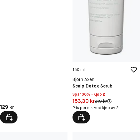
150 ml
Björn Axén
Scalp Detox Scrub
Spar 30% • Kjøp 2
Pris: 153,30 kr
153,30 kr
Original pris:
219 kr
Pris: 129 kr
129 kr
Pris per stk. ved kjøp av 2