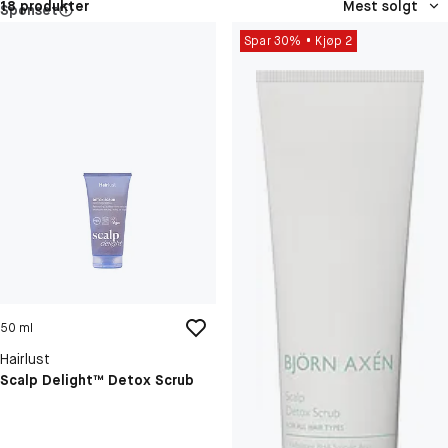
18 produkter
Mest solgt
Sponset
Spar 30%
Kjøp 2
50 ml
Hairlust
Scalp Delight™ Detox Scrub