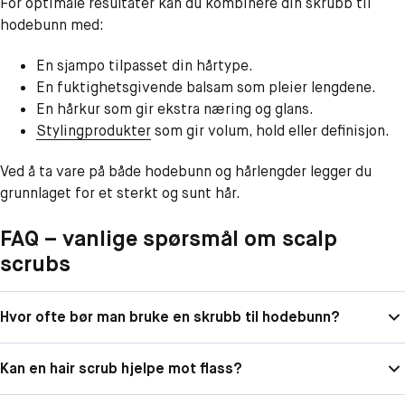
For optimale resultater kan du kombinere din skrubb til
hodebunn med:
En sjampo tilpasset din hårtype.
En fuktighetsgivende balsam som pleier lengdene.
En hårkur som gir ekstra næring og glans.
Stylingprodukter
som gir volum, hold eller definisjon.
Ved å ta vare på både hodebunn og hårlengder legger du
grunnlaget for et sterkt og sunt hår.
FAQ – vanlige spørsmål om scalp
scrubs
Hvor ofte bør man bruke en skrubb til hodebunn?
Kan en hair scrub hjelpe mot flass?