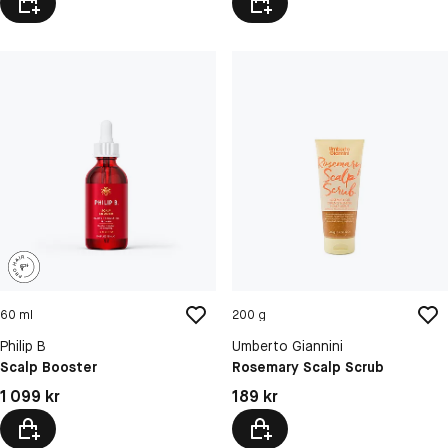
60 ml
200 g
Philip B
Umberto Giannini
Scalp Booster
Rosemary Scalp Scrub
Pris: 1 099 kr
Pris: 189 kr
1 099 kr
189 kr