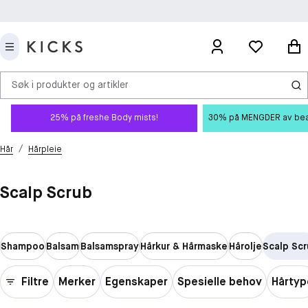
Søk i produkter og artikler
25% på freshe Body mists!
30% på MENGDER av beauty
/
Hår
Hårpleie
Scalp Scrub
Shampoo
Balsam
Balsamspray
Hårkur & Hårmaske
Hårolje
Scalp Sc
Filtre
Merker
Egenskaper
Spesielle behov
Hårtyp