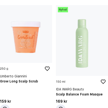
Nyhet
250 g
Umberto Giannini
Grow Long Scalp Scrub
150 ml
IDA WARG Beauty
Scalp Balance Foam Masque
Pris: 159 kr
Pris: 169 kr
159 kr
169 kr