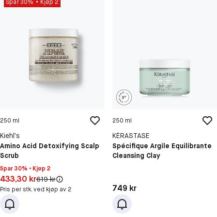
Spar 30%
Kjøp 2
250 ml
250 ml
Kiehl’s
KÉRASTASE
Amino Acid Detoxifying Scalp
Spécifique Argile Equilibrante
Scrub
Cleansing Clay
Spar 30% • Kjøp 2
Pris: 433,30 kr
433,30 kr
Original pris:
619 kr
Pris: 749 kr
749 kr
Pris per stk. ved kjøp av 2