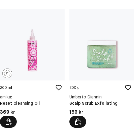
200 ml
200 g
amika:
Umberto Giannini
Reset Cleansing Oil
Scalp Scrub Exfoliating
Pris: 369 kr
Pris: 159 kr
369 kr
159 kr