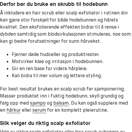
Derfor bør du bruke en skrubb til hodebunn
Å inkludere en hair scrub eller scalp exfoliator i rutinen din
kan gjøre stor forskjell for både hodebunnen og hårets
kvalitet. Den eksfolierende effekten bidrar til å rense i
dybden samtidig som blodsirkulasjonen stimuleres, noe som
kan gi bedre forutsetninger for sunn hårvekst.
Fjerner døde hudceller og produktrester.
Motvirker kløe og irritasjon i hodebunnen.
Gir en ren base for videre hårpleie.
Kan bidra til mer volum og lettere styling.
For best resultat brukes en scalp scrub før sjamponering.
Masser produktet inn i fuktig hodebunn, skyll grundig og
følg opp med
sjampo
og
balsam
. Du kan også supplere med
en
hårkur
eller
serum
for en komplett pleierutine.
Slik velger du riktig scalp exfoliator
Valg av riktig scalp exfoliator eller hair scrub avhenger av