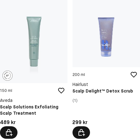
200 ml
Hairlust
Scalp Delight™ Detox Scrub
150 ml
Aveda
(1)
Scalp Solutions Exfoliating
Scalp Treatment
Pris: 489 kr
Pris: 299 kr
489 kr
299 kr