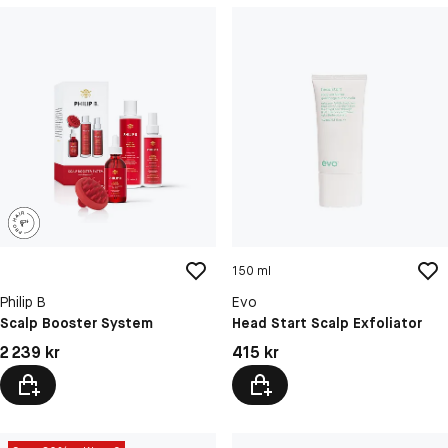
150 ml
Philip B
Evo
Scalp Booster System
Head Start Scalp Exfoliator
Pris: 2 239 kr
Pris: 415 kr
2 239 kr
415 kr