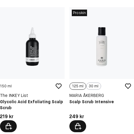
Proskin
150 ml
125 ml
30 ml
The INKEY List
MARIA ÅKERBERG
Glycolic Acid Exfoliating Scalp
Scalp Scrub Intensive
Scrub
Pris: 219 kr
Pris: 249 kr
219 kr
249 kr