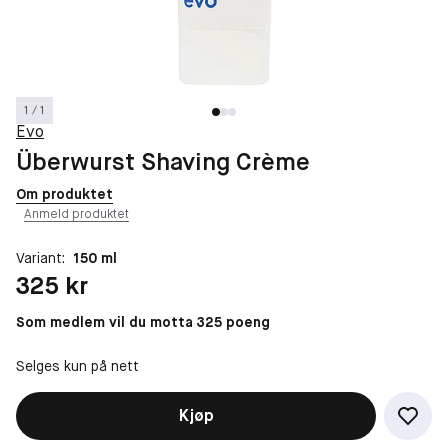
1 / 1
Evo
Überwurst Shaving Crème
Om produktet
Anmeld produktet
Variant:
150 ml
Pris: 325 kr
325 kr
Som medlem vil du motta 325 poeng
Selges kun på nett
Kjøp