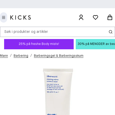
Søk i produkter og artikler
25% på freshe Body mists!
30% på MENGDER av beauty
/
/
Mann
Barbering
Barberingsgel & Barberingsskum