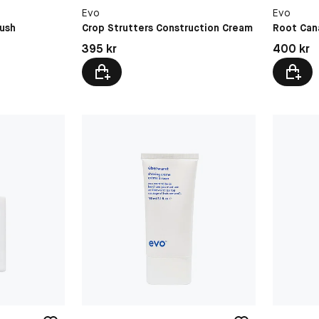
Evo
Evo
rush
Crop Strutters Construction Cream
Root Can
Pris: 395 kr
Pris: 400 
395 kr
400 kr