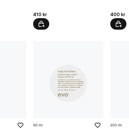
Pris: 410 kr
Pris: 400 
410 kr
400 kr
90 ml
200 ml