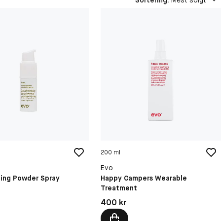
Sortering
:
Mest solgt
200 ml
Evo
ling Powder Spray
Happy Campers Wearable
Treatment
kr
Pris: 400 kr
400 kr