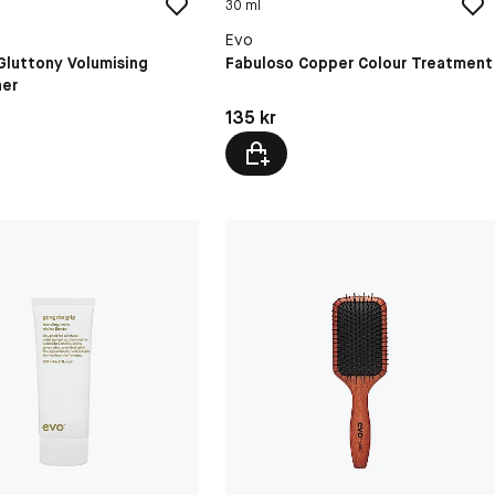
30 ml
Evo
Gluttony Volumising
Fabuloso Copper Colour Treatment
ner
kr
Pris: 135 kr
135 kr