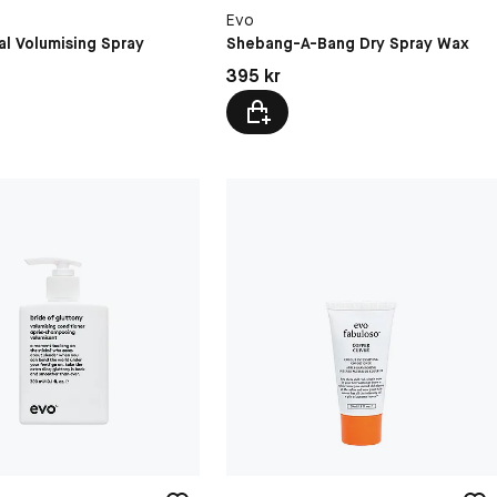
Evo
al Volumising Spray
Shebang-A-Bang Dry Spray Wax
kr
Pris: 395 kr
395 kr