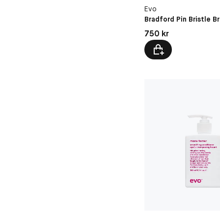
Evo
Bradford Pin Bristle B
Pris: 750 kr
750 kr