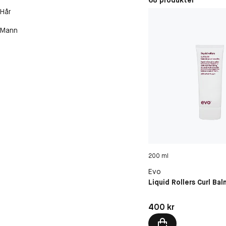
68 produkter
Hår
Mann
200 ml
Evo
Liquid Rollers Curl Bal
Pris: 400 kr
400 kr