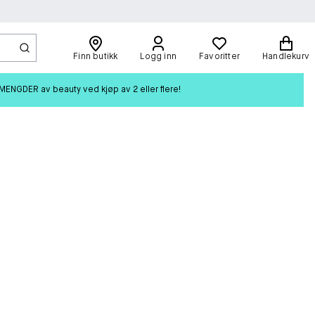
Finn butikk
Logg inn
Favoritter
Handlekurv
ENGDER av beauty ved kjøp av 2 eller flere!