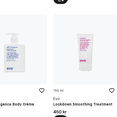
150 ml
Evo
ulgence Body Crème
Lockdown Smoothing Treatment
kr
Pris: 450 kr
450 kr