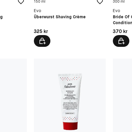
150 ml
300 ml
Evo
Evo
ng
Überwurst Shaving Crème
Bride Of 
Conditio
Pris: 325 kr
Pris: 370 
325 kr
370 kr