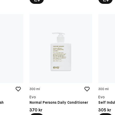
300 ml
300 ml
Evo
Evo
ush
Normal Persons Daily Conditioner
Self Ind
Pris: 370 kr
Pris: 305 
370 kr
305 kr