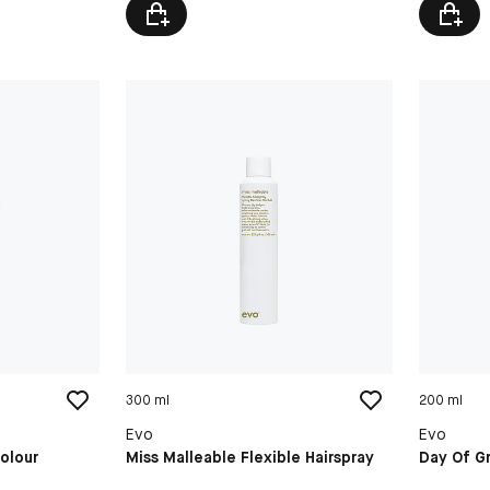
300 ml
200 ml
Evo
Evo
olour
Miss Malleable Flexible Hairspray
Day Of G