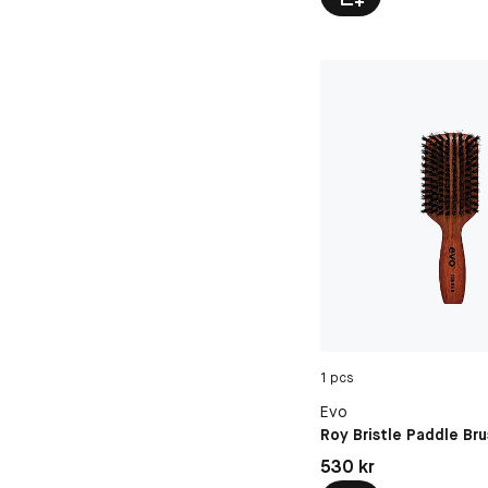
1 pcs
Evo
Roy Bristle Paddle Br
Pris: 530 kr
530 kr