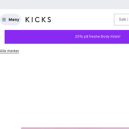
Søk i
Meny
25% på freshe Body mists!
Alle merker