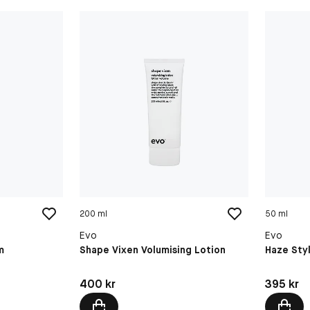
200 ml
50 ml
Evo
Evo
m
Shape Vixen Volumising Lotion
Haze Sty
Pris: 400 kr
Pris: 395 
400 kr
395 kr