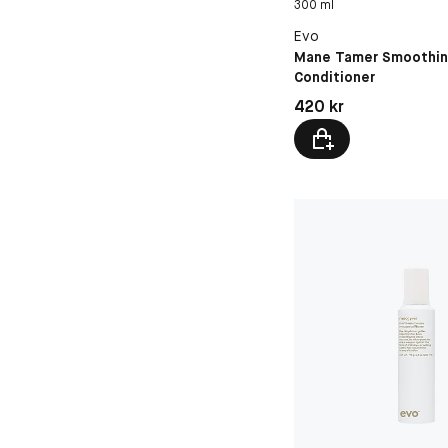
300 ml
Evo
Mane Tamer Smoothi
Conditioner
Pris: 420 kr
420 kr