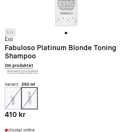
1 / 1
Evo
Fabuloso Platinum Blonde Toning
Shampoo
Om produktet
Anmeld produktet
Variant:
250 ml
Pris: 410 kr
410 kr
Utsolgt online