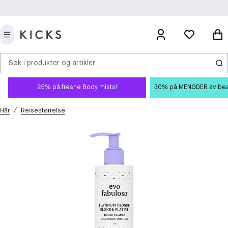
Søk i produkter og artikler
25% på freshe Body mists!
30% på MENGDER av beauty
/
Hår
Reisestørrelse