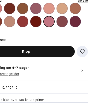
d
Se alle
 nett
Kjøp
ing om 4–7 dager
everingstider
tilgjengelig
d kjøp over 199 kr ·
Se priser