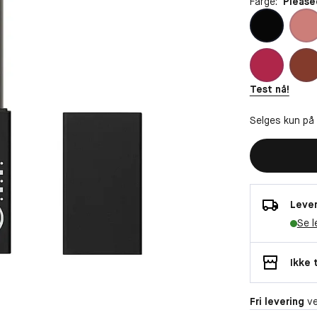
Farge:
Please
Test nå!
Selges kun på
Lever
Se l
Ikke 
Fri levering
ve