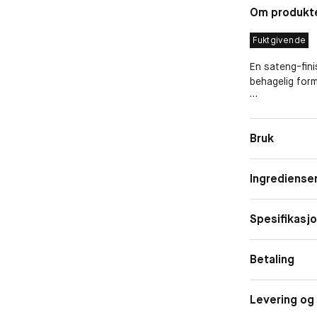
Om produkt
Fuktgivende
En sateng-fini
behagelig form
-
Hudtype
Bruk
Komfortabel, l
Form
Rikt pigmenter
Nærende formel
Ingrediense
Egenskape
-
Finish
Spesifikasj
Tilgjengelig i 
Betaling
-
Ultra-luksus, 
Levering og 