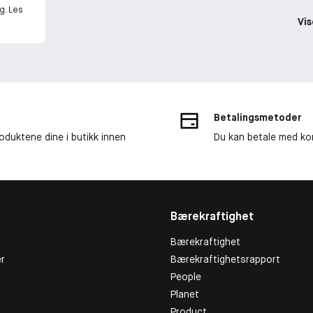
g. Les
Vis
Betalingsmetoder
roduktene dine i butikk innen
Du kan betale med kor
Bærekraftighet
Bærekraftighet
r
Bærekraftighetsrapport
People
Planet
Product