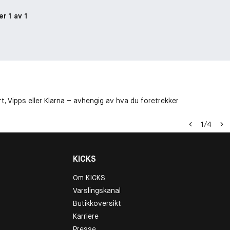
er 1 av 1
t, Vipps eller Klarna – avhengig av hva du foretrekker
1
/
4
KICKS
Om KICKS
Varslingskanal
Butikkoversikt
Karriere
Presse