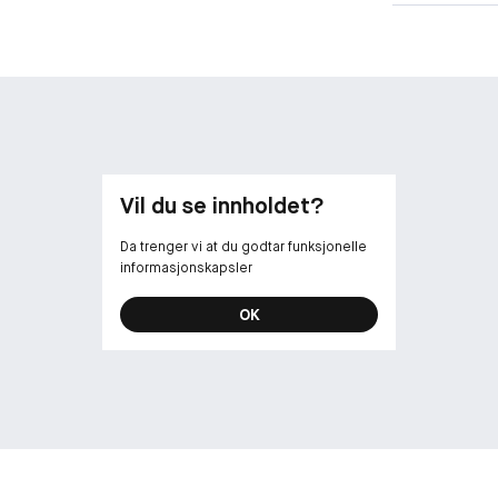
-
Hovedingredie
skvalen (5 %):
Jojobaestere:
-
Vis fram ditt b
Vil du se innholdet?
sveip. Denne k
fuktighetsgiv
Da trenger vi at du godtar funksjonelle
nesten ingenti
informasjonskapsler
lune-som-e.l.f.
OK