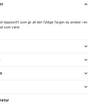
et
sh leppestift som gir all den fyldige fargen du ønsker i en
el som varer.
Normal
angvarig formel
Stift
t med sateng finish
 fylt med marulaolje, skvalen og jojobaestere
r
r
Fuktgivende, Langtidsholdbar
Satin
on
20 lune nyanser
myk tekstur-emballasje med magnetisk lukking
retur