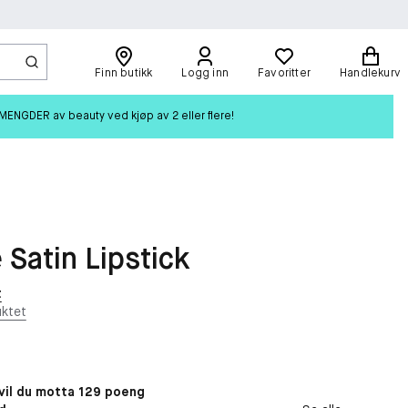
Finn butikk
Logg inn
Favoritter
Handlekurv
ENGDER av beauty ved kjøp av 2 eller flere!
 Satin Lipstick
t
ktet
il du motta 129 poeng