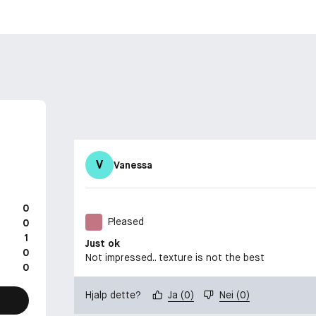
V
Vanessa
0
Pleased
0
1
Just ok
0
Not impressed.. texture is not the best
0
Hjalp dette?
Ja
(
0
)
Nei
(
0
)