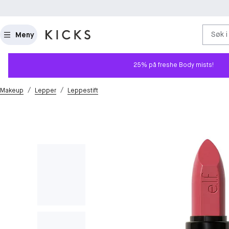
Søk i
Meny
25% på freshe Body mists!
/
/
Makeup
Lepper
Leppestift