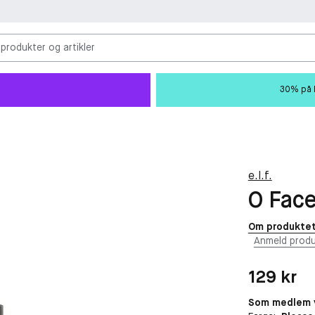
 produkter og artikler
30% på M
e.l.f.
O Face
Om produkte
Anmeld produ
Pris: 129 kr
129 kr
Som medlem v