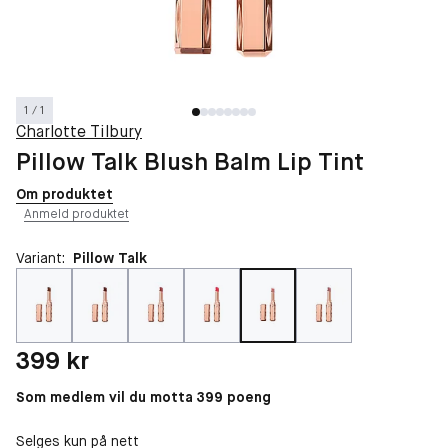
1 / 1
Charlotte Tilbury
Pillow Talk Blush Balm Lip Tint
Om produktet
Anmeld produktet
Variant:
Pillow Talk
Pris: 399 kr
399 kr
Som medlem vil du motta 399 poeng
Selges kun på nett