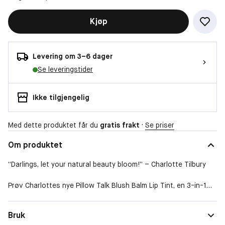
Kjøp
Levering om 3–6 dager
Se leveringstider
Ikke tilgjengelig
Med dette produktet får du
gratis frakt
·
Se priser
Om produktet
“Darlings, let your natural beauty bloom!” – Charlotte Tilbury
Prøv Charlottes nye Pillow Talk Blush Balm Lip Tint, en 3-in-1
sheer lipstick + balm + tint som gir den euforiske, romantiske
følelsen av en lip blush! Den har leppestiftens
Bruk
gjennomskinnelige omfavnelse, balsamens nærende kjærtegn