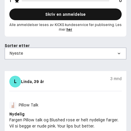
1
0
Skriv en anmeldelse
Alle anmeldelser leses av KICKS kundeservice før publisering. Les
mer
her
Sorter etter
3 mnd
L
Linda
, 39 år
Pillow Talk
Nydelig
Fargen Pillow talk og Blushed rose er helt nydelige farger.
Vil si begge er nude pink. Your lips but better.