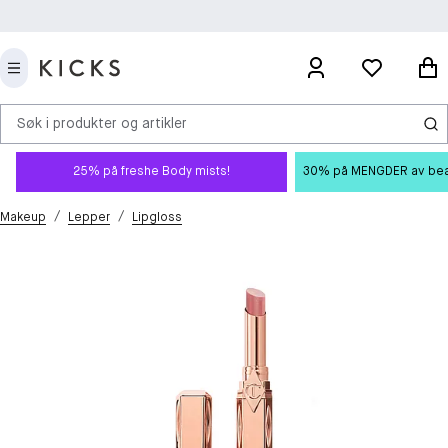
Søk i produkter og artikler
25% på freshe Body mists!
30% på MENGDER av beauty
/
/
Makeup
Lepper
Lipgloss