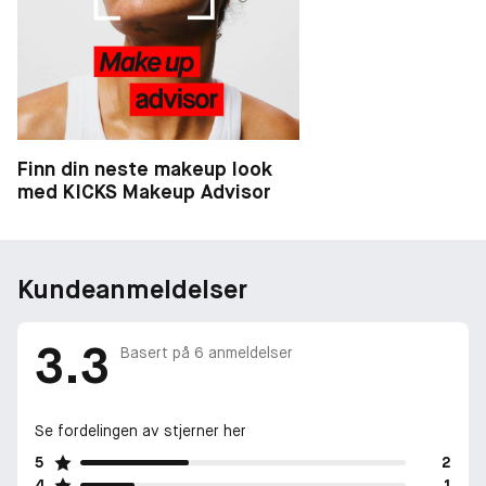
Finn din neste makeup look
med KICKS Makeup Advisor
Kundeanmeldelser
3.3
Basert på
6
anmeldelser
Se fordelingen av stjerner her
5
2
4
1