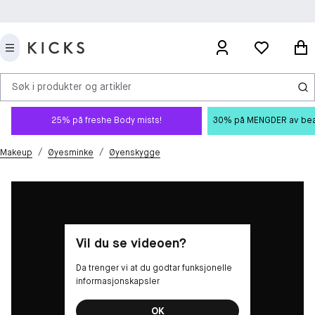
Søk i produkter og artikler
25% på freshe Body mists!
30% på MENGDER av beauty
/
/
Makeup
Øyesminke
Øyenskygge
Vil du se videoen?
Da trenger vi at du godtar funksjonelle
informasjonskapsler
OK