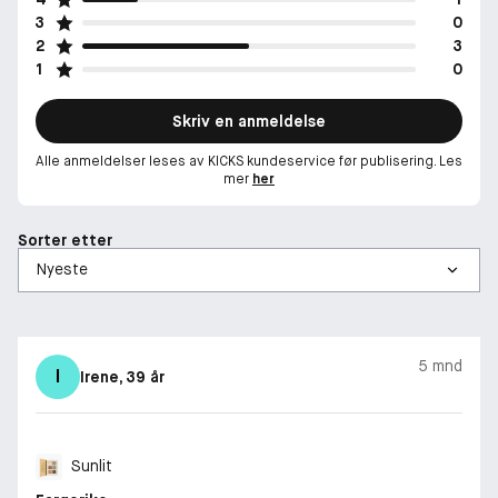
3
0
2
3
1
0
Skriv en anmeldelse
Alle anmeldelser leses av KICKS kundeservice før publisering. Les
mer
her
Sorter etter
5 mnd
I
Irene
, 39 år
Sunlit