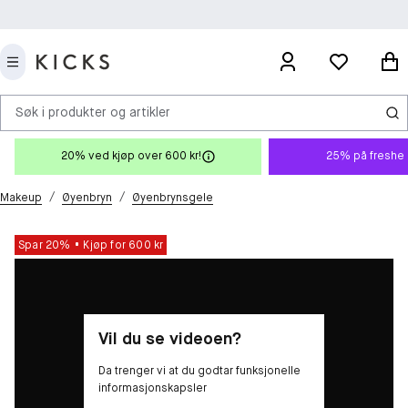
Søk i produkter og artikler
20% ved kjøp over 600 kr!
25% på freshe 
/
/
Makeup
Øyenbryn
Øyenbrynsgele
Spar 20%
Kjøp for 600 kr
Vil du se videoen?
Da trenger vi at du godtar funksjonelle
informasjonskapsler