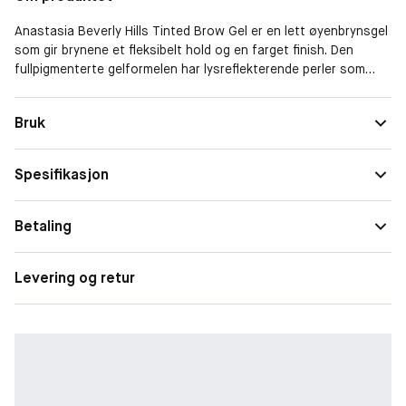
Anastasia Beverly Hills Tinted Brow Gel er en lett øyenbrynsgel
som gir brynene et fleksibelt hold og en farget finish. Den
fullpigmenterte gelformelen har lysreflekterende perler som
skaper en naturlig dimensjon til det ferdige
øyenbrynsutseendet og tørker ned til en matt finish. Denne
Bruk
øyenbrynsgelen er tilgjengelig i 7 nyanser og kan brukes som et
topplakk for øyenbrynene for å gi øyenbrynsminken din
langvarig og holdbar hold.
Spesifikasjon
HVORFOR DU VIL ELSKE DEN:
• De lysreflekterende perlene bidrar til å gi dimensjon og naturlig
Betaling
fylde til brynene
• Har en lett formel som gir fleksibel og langvarig holdbarhet
Levering og retur
• Tinted Brow Gel er tilgjengelig i 7 nyanser og gir en fargetone
med varme eller kalde toner til brynshårene
• Børstens lange børstehår lar deg påføre uten å berøre huden
• Har en dobbeltsidig børste med en lengre side for fyldigere
deler av brynet og en kortere side og tupp for å legge til
presise detaljer til brynene