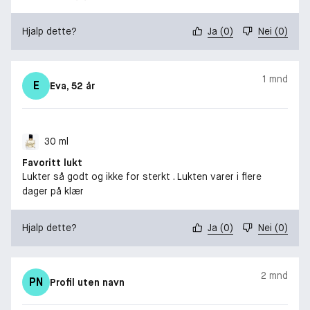
Hjalp dette?
Ja
(
0
)
Nei
(
0
)
1 mnd
E
Eva
, 52 år
30 ml
Favoritt lukt
Lukter så godt og ikke for sterkt . Lukten varer i flere
dager på klær
Hjalp dette?
Ja
(
0
)
Nei
(
0
)
2 mnd
PN
Profil uten navn