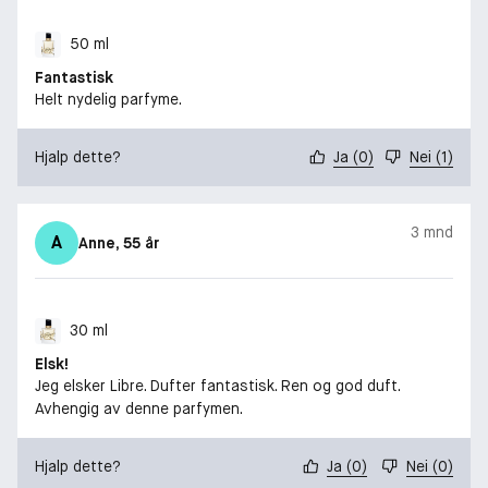
50 ml
Fantastisk
Helt nydelig parfyme.
Hjalp dette?
Ja
(
0
)
Nei
(
1
)
3 mnd
A
Anne
, 55 år
30 ml
Elsk!
Jeg elsker Libre. Dufter fantastisk. Ren og god duft.
Avhengig av denne parfymen.
Hjalp dette?
Ja
(
0
)
Nei
(
0
)