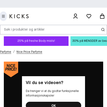
Søk i produkter og artikler
25% på freshe Body mists!
30% på MENGDER av beauty
/
Parfyme
Nice Price Parfyme
Vil du se videoen?
Da trenger vi at du godtar funksjonelle
informasjonskapsler
OK