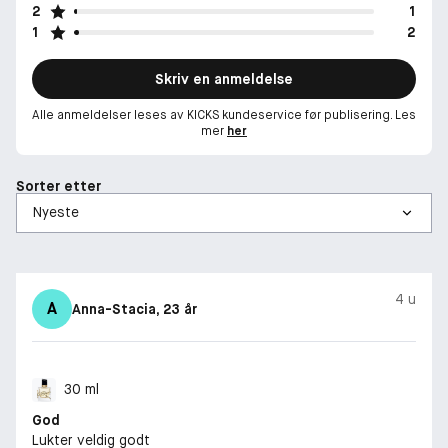
2
1
1
2
Skriv en anmeldelse
Alle anmeldelser leses av KICKS kundeservice før publisering. Les
mer
her
Sorter etter
4 u
A
Anna-Stacia
, 23 år
30 ml
God
Lukter veldig godt