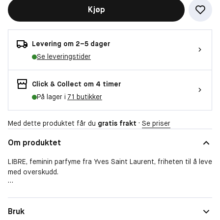
Kjøp
Levering om 2–5 dager
Se leveringstider
Click & Collect om 4 timer
På lager i
71 butikker
Med dette produktet får du
gratis frakt
·
Se priser
Om produktet
LIBRE, feminin parfyme fra Yves Saint Laurent, friheten til å leve
med overskudd.
-
Form
Spray
Bruk
Parfymen til en sterk, modig og fri kvinne som eksperimenterer