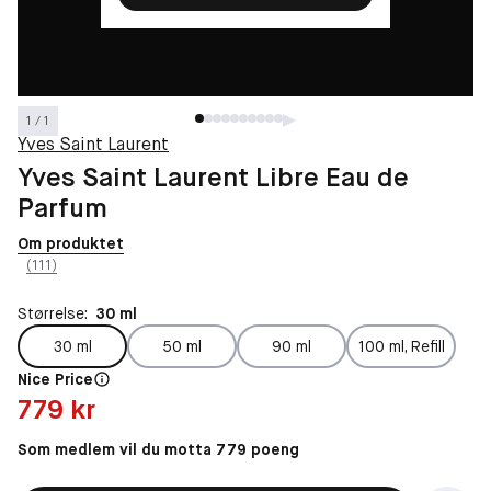
1 / 1
Yves Saint Laurent
Yves Saint Laurent Libre Eau de
Parfum
Om produktet
(111)
Størrelse:
30 ml
30 ml
50 ml
90 ml
100 ml, Refill
Nice Price
Pris: 779 kr
779 kr
Som medlem vil du motta 779 poeng