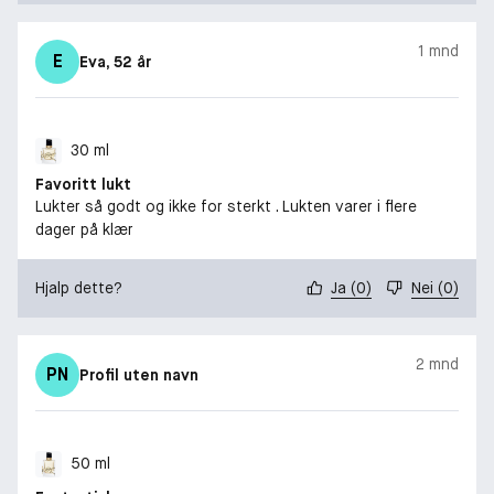
1 mnd
E
Eva
, 52 år
30 ml
Favoritt lukt
Lukter så godt og ikke for sterkt . Lukten varer i flere
dager på klær
Hjalp dette?
Ja
(
0
)
Nei
(
0
)
2 mnd
PN
Profil uten navn
50 ml