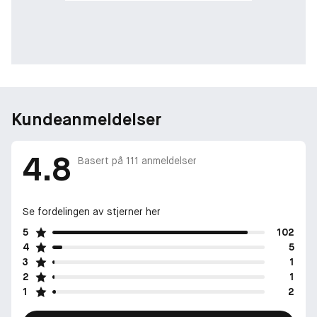
grandiflorum India absolute og appelsinblomst absolute
Bunnoter: Vaniljeekstrakt Madagascar, sedertreolje,
amberakkord og musk
-
Behold din ikoniske LIBRE-flaske for alltid og fyll den på med
Libre Eau De Parfum Refill. Etterfylling av Eau de Parfum-flasken
Kundeanmeldelser
bidrar til å spare 41 %* glass, 67 %* metall og 38 %* plast.
LIBRE Eau de Parfum 100 ml refillflaske kan brukes til å refille
4.8
LIBRA Eau De Parfum-flasker på 30 ml, 50 ml og 90 ml med
Basert på
111
anmeldelser
teksten "refillable" på den utvendige emballasjen. Refill flasken
selges separate.​
Se fordelingen av stjerner her
-
5
102
*Beregninger basert på sammenligning av 1 refillbar 50 ml-
4
5
flaske + 1 refill 100 ml vs. 3 tradisjonell ikke-refillbare 50 ml-
3
1
flasker.
2
1
1
2