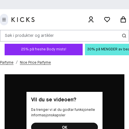
Søk i produkter og artikler
25% på freshe Body mists!
30% på MENGDER av beauty
/
Parfyme
Nice Price Parfyme
Vil du se videoen?
Da trenger vi at du godtar funksjonelle
informasjonskapsler
OK