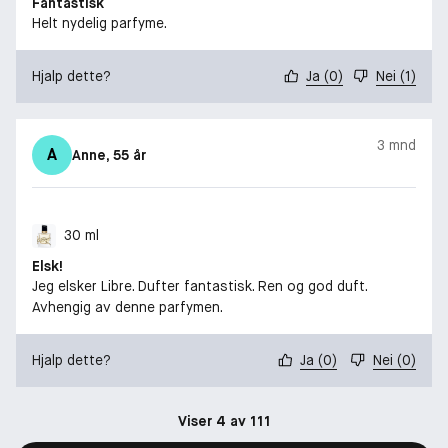
Fantastisk
Helt nydelig parfyme.
Hjalp dette?
Ja
(
0
)
Nei
(
1
)
3 mnd
A
Anne
, 55 år
30 ml
Elsk!
Jeg elsker Libre. Dufter fantastisk. Ren og god duft.
Avhengig av denne parfymen.
Hjalp dette?
Ja
(
0
)
Nei
(
0
)
Viser 4 av 111