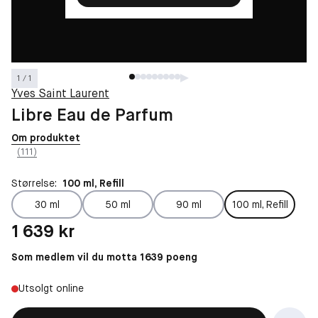
1 / 1
Yves Saint Laurent
Libre Eau de Parfum
Om produktet
(111)
Størrelse:
100 ml, Refill
30 ml
50 ml
90 ml
100 ml, Refill
Pris: 1 639 kr
1 639 kr
Som medlem vil du motta 1639 poeng
Utsolgt online