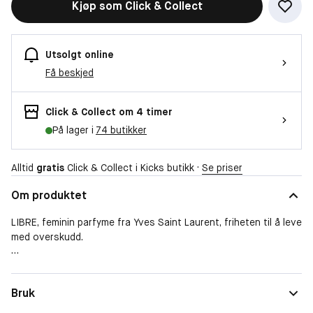
Kjøp som Click & Collect
Utsolgt online
Få beskjed
Click & Collect om 4 timer
På lager i
74 butikker
Alltid
gratis
Click & Collect i Kicks butikk ·
Se priser
Om produktet
LIBRE, feminin parfyme fra Yves Saint Laurent, friheten til å leve
med overskudd.
-
Duftfamilie
Blomster
Bruk
Parfymen til en sterk, modig og fri kvinne som eksperimenterer
Form
Refill
med egen frihet.