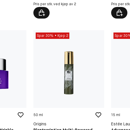
Pris per stk. ved kjøp av 2
Pris per st
Spar 30%
Kjøp 2
Spar 30
50 ml
15 ml
Origins
Estée Lau