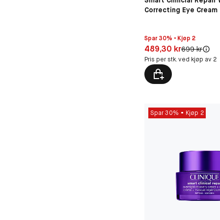
Smart Clinicial Repair
Correcting Eye Cream
Spar 30% • Kjøp 2
Pris: 489,30 kr
489,30 kr
Original pris:
699 kr
Pris per stk. ved kjøp av 2
Spar 30%
Kjøp 2