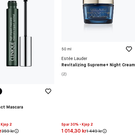
50 ml
Estée Lauder
Revitalizing Supreme+ Night Cream
(2)
act Mascara
 Kjøp 2
Spar 30% • Kjøp 2
30 kr
Pris: 1 014,30 kr
r
1 014,30 kr
Original pris:
Original pris:
359 kr
1 449 kr