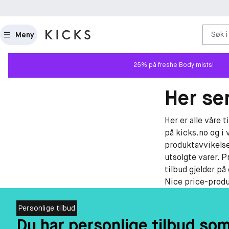
Søk i
Meny
25% på freshe Body mists!
Her ser
Her er alle våre 
på kicks.no og i 
produktavvikelse
utsolgte varer. P
tilbud gjelder på
Nice price-produk
Personlige tilbud
Du har personlige tilbud so