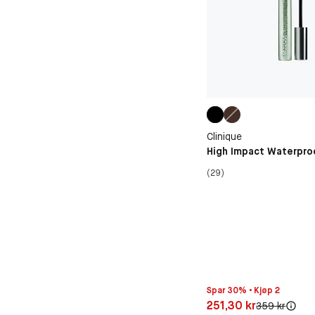
Clinique
High Impact Waterpro
(29)
Spar 30% • Kjøp 2
Pris: 251,30 kr
251,30 kr
Original pris:
359 kr