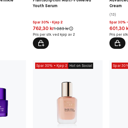
 Wrinkle
Plantscription Multi-Powered
Advanced
Youth Serum
Cream
(13)
Spar 30% • Kjøp 2
Spar 30% •
Pris: 762,30 kr
Pris: 601,
762,30 kr
601,30 
Original pris:
1 089 kr
Pris per stk. ved kjøp av 2
Pris per st
Spar 30%
Kjøp 2
Hot on Social
Spar 30