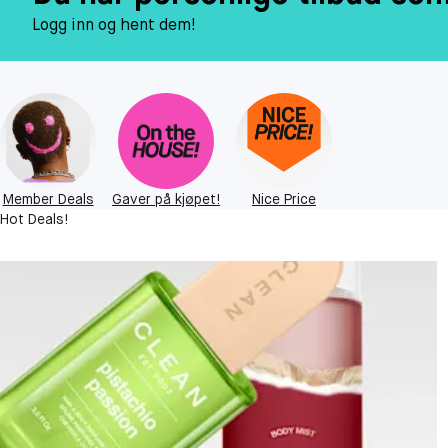
Logg inn og hent dem!
Member Deals
Gaver på kjøpet!
Nice Price
Hot Deals!