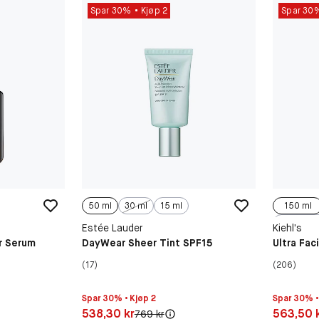
Spar 30%
Kjøp 2
Spar 30
50 ml
30 ml
15 ml
150 ml
Estée Lauder
Kiehl’s
r Serum
DayWear Sheer Tint SPF15
Ultra Fac
(17)
(206)
Spar 30% • Kjøp 2
Spar 30% •
Pris: 538,30 kr
Pris: 563,
538,30 kr
563,50 
Original pris:
769 kr