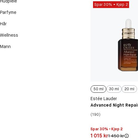
Hudpleie
Spar 30%
Kjøp 2
Parfyme
Hår
Wellness
Mann
50 ml
30 ml
20 ml
Estée Lauder
Advanced Night Repai
(190)
Spar 30% • Kjøp 2
Pris: 1 015 kr
1 015 kr
Original pris:
1 450 kr