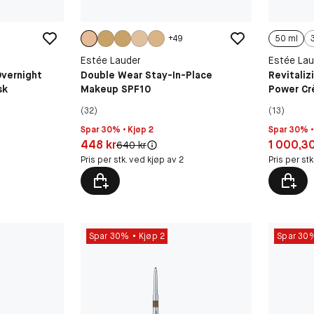
+
49
50 ml
Estée Lauder
Estée Lau
Overnight
Double Wear Stay-In-Place
Revitali
sk
Makeup SPF10
Power C
(32)
(13)
Spar 30% • Kjøp 2
Spar 30% •
Pris: 448 kr
Pris: 1 00
448 kr
1 000,30
Original pris:
640 kr
Pris per stk. ved kjøp av 2
Pris per st
Spar 30%
Kjøp 2
Spar 30