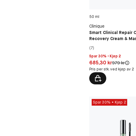
50 ml
Clinique
Smart Clinical Repair 
Recovery Cream & Ma
(7)
Spar 30% • Kjøp 2
Pris: 685,30 kr
685,30 kr
Original pris:
979 kr
Pris per stk. ved kjøp av 2
Spar 30%
Kjøp 2