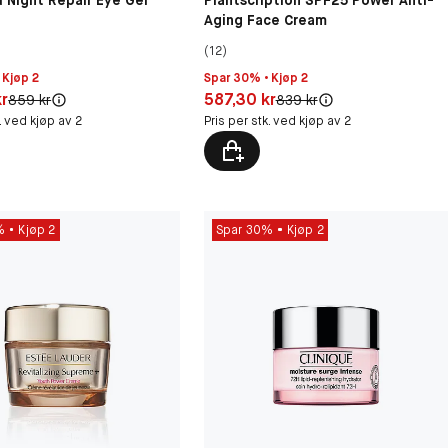
 Night Repair Eye Gel
Plantscription SPF25 Power Anti-
Aging Face Cream
(12)
 Kjøp 2
Spar 30% • Kjøp 2
30 kr
Pris: 587,30 kr
kr
587,30 kr
Original pris:
Original pris:
859 kr
839 kr
k. ved kjøp av 2
Pris per stk. ved kjøp av 2
%
Kjøp 2
Spar 30%
Kjøp 2