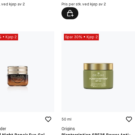
k. ved kjøp av 2
Pris per stk. ved kjøp av 2
%
Kjøp 2
Spar 30%
Kjøp 2
50 ml
der
Origins