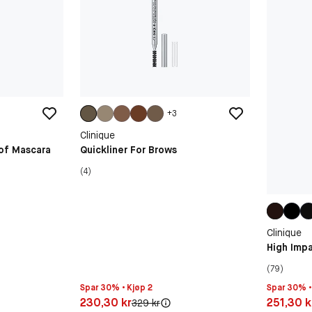
+
3
Clinique
of Mascara
Quickliner For Brows
(4)
Clinique
High Imp
(79)
Spar 30% • Kjøp 2
Spar 30% •
Pris: 230,30 kr
Pris: 251,
230,30 kr
251,30 k
Original pris:
329 kr