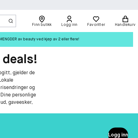
Finn butikk
Logg inn
Favoritter
Handlekurv
ENGDER av beauty ved kjøp av 2 eller flere!
 deals!
gitt, gjelder de
Lokale
risendringer og
. Dine personlige
bud, gaveesker,
Logg inn