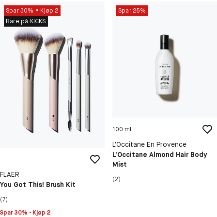
Spar 30%
Kjøp 2
Spar 25%
Bare på KICKS
100 ml
L'Occitane En Provence
L'Occitane Almond Hair Body
Mist
FLAER
(2)
You Got This! Brush Kit
(7)
Spar 30% • Kjøp 2