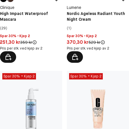
Clinique
Lumene
High Impact Waterproof
Nordic Ageless Radiant Youth
Mascara
Night Cream
(29)
(1)
Spar 30% • Kjøp 2
Spar 30% • Kjøp 2
Pris: 251,30 kr
Pris: 370,30 kr
251,30 kr
370,30 kr
Original pris:
Original pris:
359 kr
529 kr
Pris per stk. ved kjøp av 2
Pris per stk. ved kjøp av 2
Spar 30%
Kjøp 2
Spar 30%
Kjøp 2