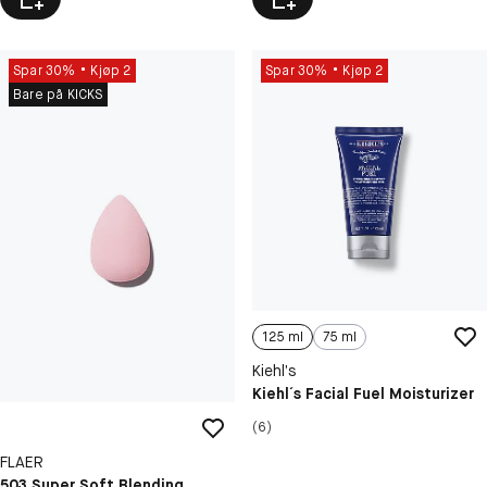
Spar 30%
Kjøp 2
Spar 30%
Kjøp 2
Bare på KICKS
125 ml
75 ml
Kiehl’s
Kiehl´s Facial Fuel Moisturizer
(6)
FLAER
503 Super Soft Blending