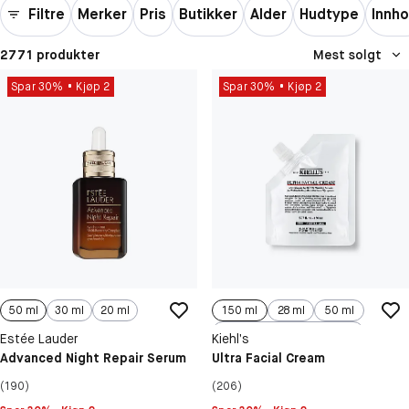
Filtre
Merker
Pris
Butikker
Alder
Hudtype
Innho
2771 produkter
Mest solgt
Spar 30%
Kjøp 2
Spar 30%
Kjøp 2
50 ml
30 ml
20 ml
150 ml
28 ml
50 ml
125 ml
Estée Lauder
Kiehl’s
Advanced Night Repair Serum
Ultra Facial Cream
(190)
(206)