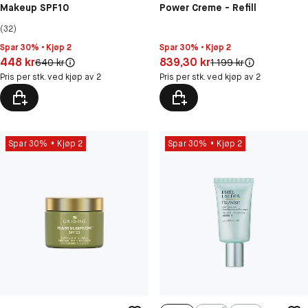
Makeup SPF10
Power Creme - Refill
(32)
Spar 30% • Kjøp 2
Spar 30% • Kjøp 2
Pris: 448 kr
Pris: 839,30 kr
448 kr
839,30 kr
Original pris:
Original pris:
640 kr
1 199 kr
Pris per stk. ved kjøp av 2
Pris per stk. ved kjøp av 2
Spar 30%
Kjøp 2
Spar 30%
Kjøp 2