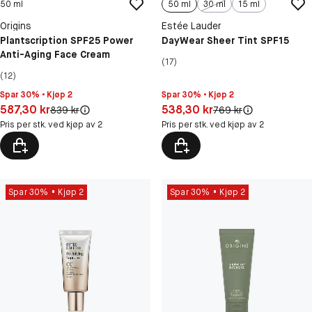
50 ml
50 ml
30 ml
15 ml
Origins
Estée Lauder
Plantscription SPF25 Power
DayWear Sheer Tint SPF15
Anti-Aging Face Cream
(17)
(12)
Spar 30% • Kjøp 2
Spar 30% • Kjøp 2
Pris: 587,30 kr
Pris: 538,30 kr
587,30 kr
538,30 kr
Original pris:
Original pris:
839 kr
769 kr
Pris per stk. ved kjøp av 2
Pris per stk. ved kjøp av 2
Spar 30%
Kjøp 2
Spar 30%
Kjøp 2