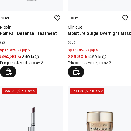
70 ml
100 ml
Nioxin
Clinique
Hair Fall Defense Treatment
Moisture Surge Overnight Mask
(2)
(35)
Spar 30% • Kjøp 2
Spar 30% • Kjøp 2
Pris: 594,30 kr
Pris: 328,30 kr
594,30 kr
328,30 kr
Original pris:
Original pris:
849 kr
469 kr
Pris per stk. ved kjøp av 2
Pris per stk. ved kjøp av 2
Spar 30%
Kjøp 2
Spar 30%
Kjøp 2