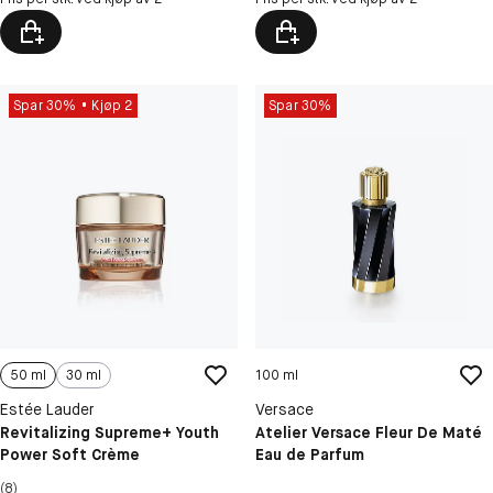
Spar 30%
Kjøp 2
Spar 30%
50 ml
30 ml
100 ml
Estée Lauder
Versace
Revitalizing Supreme+ Youth
Atelier Versace Fleur De Maté
Power Soft Crème
Eau de Parfum
(8)