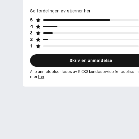
Se fordelingen av stjerner her
5
4
3
2
1
Skriv en anmeldelse
Alle anmeldelser leses av KICKS kundeservice før publiserin
mer
her