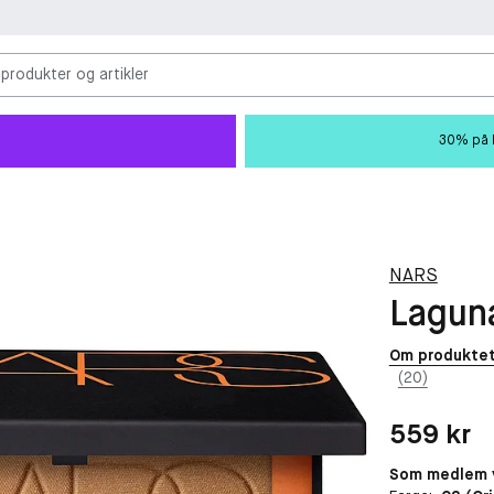
 produkter og artikler
30% på M
NARS
Lagun
Om produkte
(20)
Pris: 559 kr
559 kr
Som medlem v