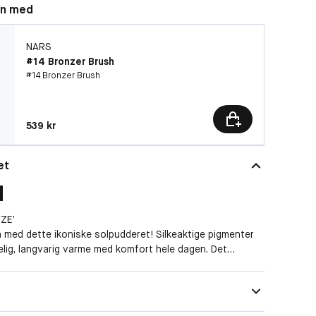
n med
NARS
#14 Bronzer Brush
#14 Bronzer Brush
Pris: 539 kr
539 kr
et
g
ZE’
 med dette ikoniske solpudderet! Silkeaktige pigmenter
kelig, langvarig varme med komfort hele dagen. Det
ret blandes sømløst for å skape en glød, mens
micro-spheres jevner ut hudteksturen. Laguna Bronzing
Naturlig, Matte
kes til å konturere,definere og å tilføre en en solbrun
Lett