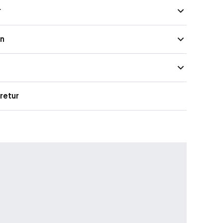
r
on
retur