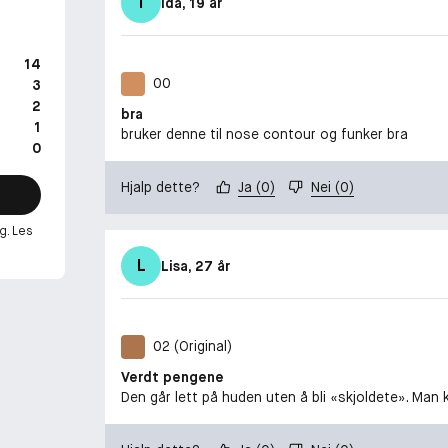
I
Ida
, 19 år
14
00
3
2
bra
1
bruker denne til nose contour og funker bra
0
Hjalp dette?
Ja
(
0
)
Nei
(
0
)
g. Les
L
Lisa
, 27 år
02 (Original)
Verdt pengene
Den går lett på huden uten å bli «skjoldete». Man