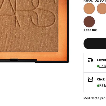
Farge:
02 (Ori
Test nå!
Lever
Se l
Click
På l
Med dette pro