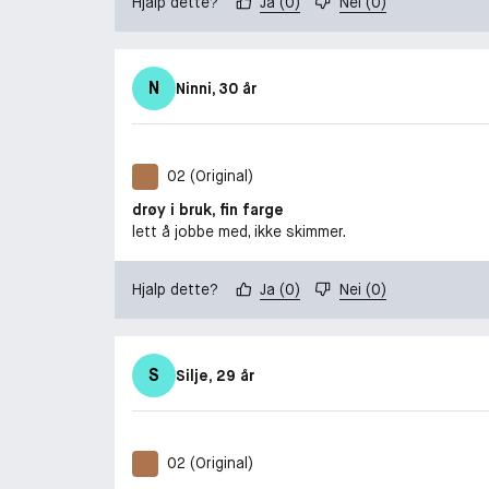
Hjalp dette?
Ja
(
0
)
Nei
(
0
)
N
Ninni
, 30 år
02 (Original)
drøy i bruk, fin farge
lett å jobbe med, ikke skimmer.
Hjalp dette?
Ja
(
0
)
Nei
(
0
)
S
Silje
, 29 år
02 (Original)