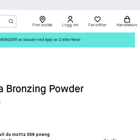
Finn butikk
Logg inn
Favoritter
Handlekurv
ENGDER av beauty ved kjøp av 2 eller flere!
a Bronzing Powder
t
il du motta 559 poeng