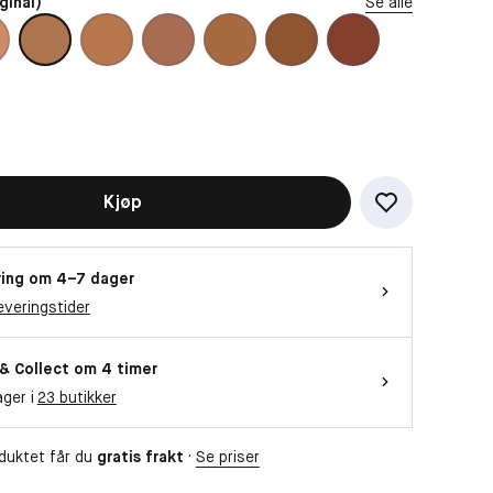
ginal)
Se alle
Kjøp
ing om 4–7 dager
everingstider
 & Collect om 4 timer
ager i
23 butikker
duktet får du
gratis frakt
·
Se priser