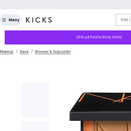
Søk i
Meny
25% på freshe Body mists!
/
/
Makeup
Base
Bronzer & Solpudder