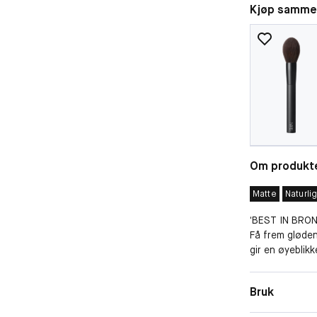
Kjøp samme
Om produkt
Matte
Naturli
‘BEST IN BRON
Få frem gløden
gir en øyeblik
finmalte pudde
transparente 
Finish
Bruk
Powder kan bru
Dekkeevne
glød.