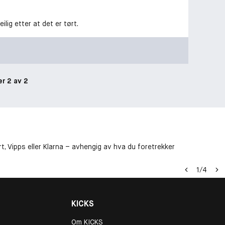
lig etter at det er tørt.
er 2 av 2
t, Vipps eller Klarna – avhengig av hva du foretrekker
1
/
4
KICKS
Om KICKS