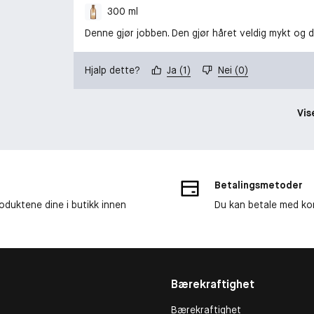
300 ml
Denne gjør jobben. Den gjør håret veldig mykt og dei
Hjalp dette?
Ja
(
1
)
Nei
(
0
)
Vis
Betalingsmetoder
roduktene dine i butikk innen
Du kan betale med kor
Bærekraftighet
Bærekraftighet