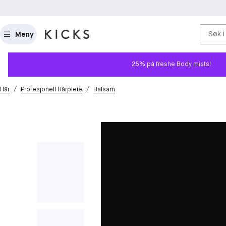
Søk i
Meny
25% på freshe Body mists!
/
/
Hår
Profesjonell Hårpleie
Balsam