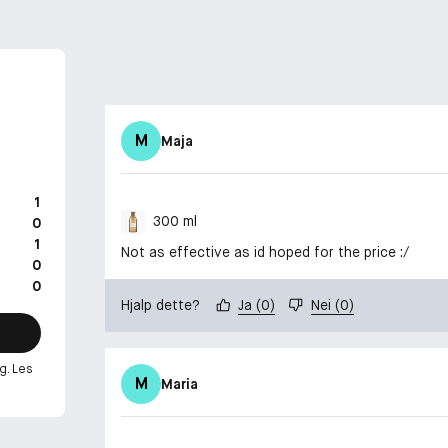
M
Maja
1
300 ml
0
1
Not as effective as id hoped for the price :/
0
0
Hjalp dette?
Ja
(
0
)
Nei
(
0
)
g. Les
M
Maria