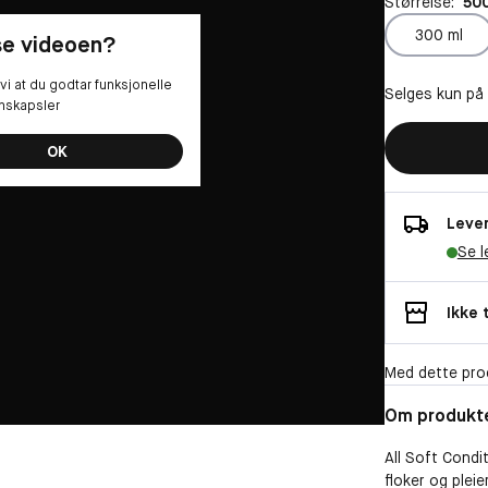
Størrelse:
500
300 ml
 se videoen?
vi at du godtar funksjonelle
Selges kun på
nskapsler
OK
Lever
Se l
Ikke 
Med dette pro
Om produkt
All Soft Condit
floker og plei