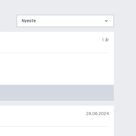
Sorter
etter
1 år
28.06.2024