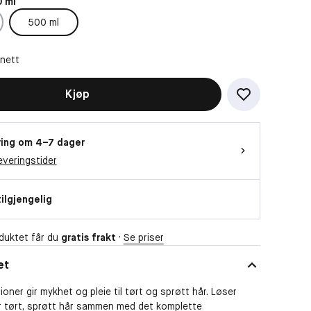
 ml
500 ml
Vil du se videoen?
Da trenger vi at du godtar funksjonelle
 nett
informasjonskapsler
Kjøp
OK
ing om 4–7 dager
everingstider
tilgjengelig
duktet får du
gratis frakt
·
Se priser
et
ioner gir mykhet og pleie til tørt og sprøtt hår. Løser
er tørt, sprøtt hår sammen med det komplette