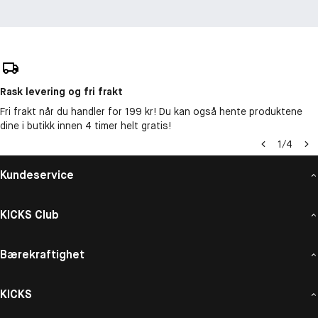
Rask levering og fri frakt
Fri frakt når du handler for 199 kr! Du kan også hente produktene
dine i butikk innen 4 timer helt gratis!
1
/
4
Kundeservice
KICKS Club
Bærekraftighet
KICKS