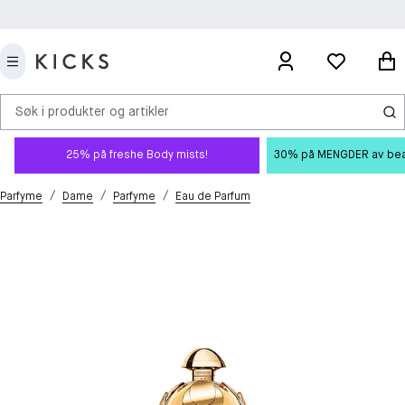
Søk i produkter og artikler
25% på freshe Body mists!
30% på MENGDER av beauty
/
/
/
Parfyme
Dame
Parfyme
Eau de Parfum