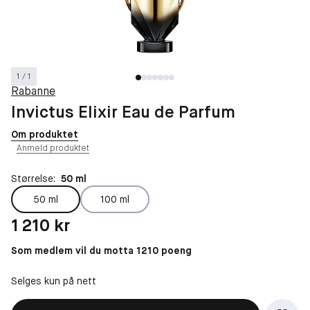
1 / 1
Rabanne
Invictus Elixir Eau de Parfum
Om produktet
Anmeld produktet
Størrelse:
50 ml
50 ml
100 ml
Pris: 1 210 kr
1 210 kr
Som medlem vil du motta 1210 poeng
Selges kun på nett