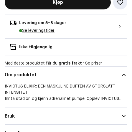
Kjøp
Levering om 5–8 dager
Se leveringstider
Ikke tilgjengelig
Med dette produktet får du
gratis frakt
·
Se priser
Om produktet
INVICTUS ELIXIR: DEN MASKULINE DUFTEN AV STORSLÅTT
INTENSITET
Innta stadion og kjenn adrenalinet pumpe. Opplev INVICTUS
Elixir fra Rabanne, en kraftfull duft med storslått styrke som
vekker sansene. Salte, mineralske noter spiller på lag med
Bruk
aromatisk sypress og den rike dybden av vaniljekaviar. En
duftsignatur som rommer drivkraften til en ekte vinner, skapt
for den ubeseirede helten som stadig når nye høyder.