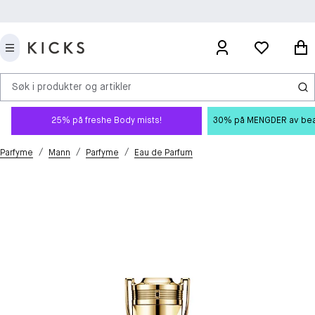
Søk i produkter og artikler
25% på freshe Body mists!
30% på MENGDER av beauty
/
/
/
Parfyme
Mann
Parfyme
Eau de Parfum