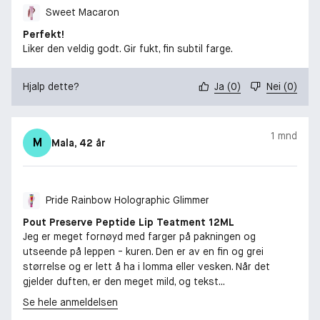
Sweet Macaron
Perfekt!
Liker den veldig godt. Gir fukt, fin subtil farge.
Hjalp dette?
Ja
(
0
)
Nei
(
0
)
1 mnd
M
Mala
, 42 år
Pride Rainbow Holographic Glimmer
Pout Preserve Peptide Lip Teatment 12ML
Jeg er meget fornøyd med farger på pakningen og
utseende på leppen - kuren. Den er av en fin og grei
størrelse og er lett å ha i lomma eller vesken. Når det
gjelder duften, er den meget mild, og tekst...
Se hele anmeldelsen