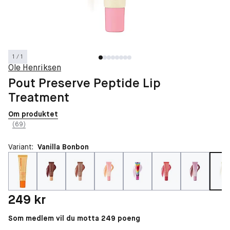
1 / 1
Ole Henriksen
Pout Preserve Peptide Lip
Treatment
Om produktet
(69)
Variant:
Vanilla Bonbon
Pris: 249 kr
249 kr
Som medlem vil du motta 249 poeng