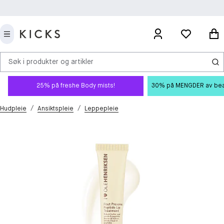
Søk i produkter og artikler
25% på freshe Body mists!
30% på MENGDER av beauty
/
/
Hudpleie
Ansiktspleie
Leppepleie