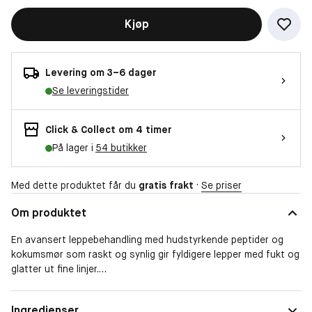
Kjøp
Levering om 3–6 dager
Se leveringstider
Click & Collect om 4 timer
På lager i
54 butikker
Med dette produktet får du
gratis frakt
·
Se priser
Om produktet
En avansert leppebehandling med hudstyrkende peptider og
kokumsmør som raskt og synlig gir fyldigere lepper med fukt og
glatter ut fine linjer.
Denne leppebehandlingen gjør mer enn å tilføre fukt: Den
Ingredienser