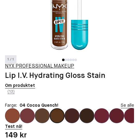
1 / 1
NYX PROFESSIONAL MAKEUP
Lip I.V. Hydrating Gloss Stain
Om produktet
(13)
Farge:
04 Cocoa Quench!
Se alle
Test nå!
Pris: 149 kr
149 kr