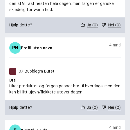
den står fast nesten hele dagen, men fargen er ganske
skjedelig for warm hud.
Hjalp dette?
Ja
(
0
)
Nei
(
0
)
4 mnd
PN
Profil uten navn
07 Bubblegm Burst
Bra
Liker produktet og fargen passer bra til hverdags, men den
kan bli litt ujevn/flekkete utover dagen
Hjalp dette?
Ja
(
0
)
Nei
(
0
)
4 mnd