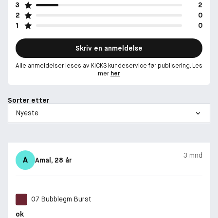
3
2
2
0
1
0
Skriv en anmeldelse
Alle anmeldelser leses av KICKS kundeservice før publisering. Les
mer
her
Sorter etter
3 mnd
A
Amal
, 28 år
07 Bubblegm Burst
ok