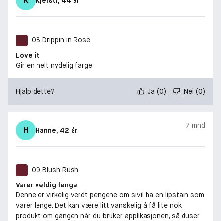
K
Kjersti
, 44 år
08 Drippin in Rose
Love it
Gir en helt nydelig farge
Hjalp dette?
Ja
(
0
)
Nei
(
0
)
7 mnd
H
Hanne
, 42 år
09 Blush Rush
Varer veldig lenge
Denne er virkelig verdt pengene om sivil ha en lipstain som
varer lenge. Det kan være litt vanskelig å få lite nok
produkt om gangen når du bruker applikasjonen, så duser