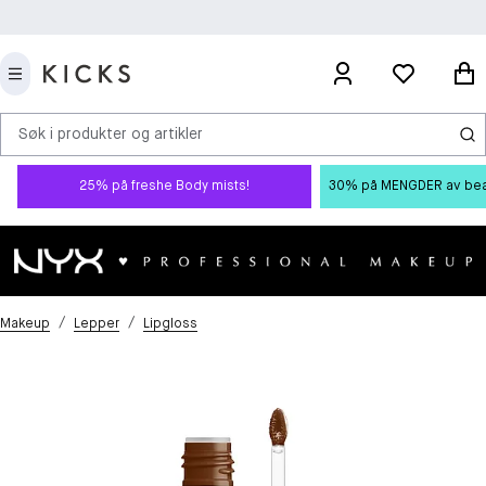
Søk i produkter og artikler
25% på freshe Body mists!
30% på MENGDER av beauty
/
/
Makeup
Lepper
Lipgloss