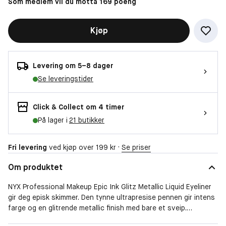
Som medlem vil du motta 169 poeng
Kjøp
Levering om 5–8 dager
Se leveringstider
Click & Collect om 4 timer
På lager i
21 butikker
Fri levering
ved kjøp over 199 kr ·
Se priser
Om produktet
NYX Professional Makeup Epic Ink Glitz Metallic Liquid Eyeliner
gir deg episk skimmer. Den tynne ultrapresise pennen gir intens
farge og en glitrende metallic finish med bare et sveip.
Vannfast, smuldrer ikke og holder i opptil 24 timer. Finnes i 6