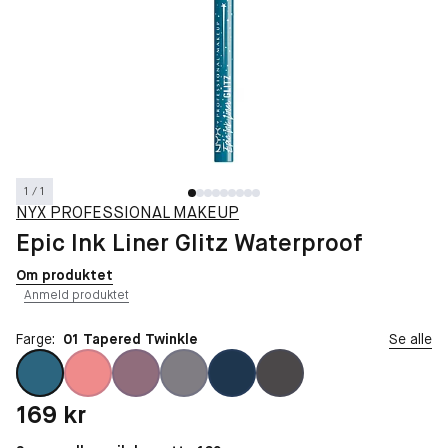
1 / 1
NYX PROFESSIONAL MAKEUP
Epic Ink Liner Glitz Waterproof
Om produktet
Anmeld produktet
Farge:
01 Tapered Twinkle
Se alle
Pris: 169 kr
169 kr