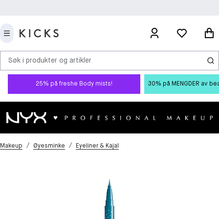
Søk i produkter og artikler
25% på freshe Body mists!
30% på MENGDER av beauty
/
/
Makeup
Øyesminke
Eyeliner & Kajal