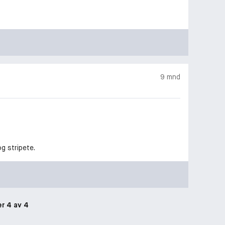
9 mnd
og stripete.
er 4 av 4