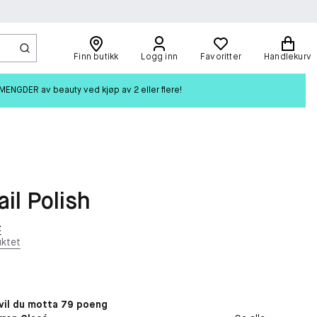
Finn butikk
Logg inn
Favoritter
Handlekurv
ENGDER av beauty ved kjøp av 2 eller flere!
ail Polish
t
ktet
il du motta 79 poeng