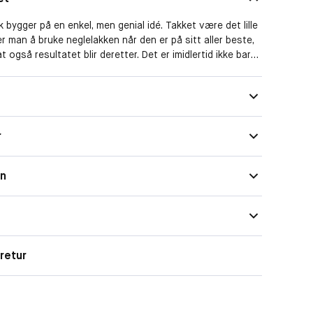
k bygger på en enkel, men genial idé. Takket være det lille
r man å bruke neglelakken når den er på sitt aller beste,
 også resultatet blir deretter. Det er imidlertid ikke bare
 har gjort Mavala minilakk så populær – med fantastisk
 enormt utvalg av små neglelakker er Mavala i en klasse
r
on
retur