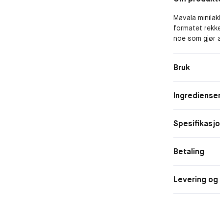
Mavala minilak
formatet rekke
noe som gjør at
størrelsen som
kvalitet og et
Bruk
for seg.
Ingrediense
Spesifikasj
Betaling
Levering og 