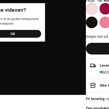
Farge:
151 Ma
 se videoen?
vi at du godtar funksjonelle
nskapsler
OK
Selges kun på
Lever
Se l
Ikke 
Fri levering
ve
Om produkt