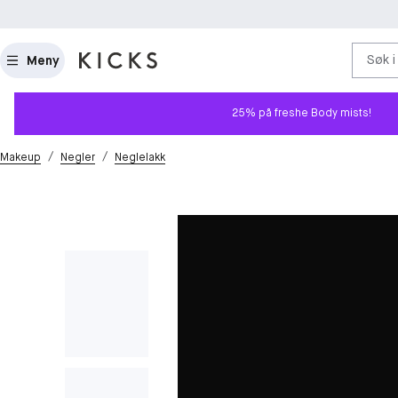
Søk i
Meny
25% på freshe Body mists!
/
/
Makeup
Negler
Neglelakk