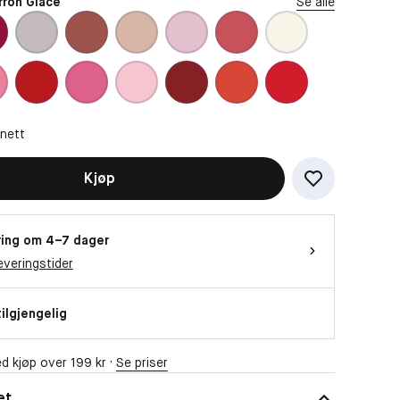
rron Glacé
Se alle
Vil du se videoen?
Da trenger vi at du godtar funksjonelle
informasjonskapsler
OK
 nett
Kjøp
ing om 4–7 dager
everingstider
tilgjengelig
d kjøp over 199 kr ·
Se priser
et