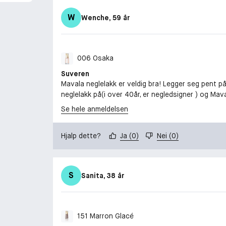
W
Wenche
, 59 år
006 Osaka
Suveren
Mavala neglelakk er veldig bra! Legger seg pent på 
neglelakk på(i over 40år, er negledsigner ) og Mavala
Se hele anmeldelsen
Hjalp dette?
Ja
(
0
)
Nei
(
0
)
S
Sanita
, 38 år
151 Marron Glacé