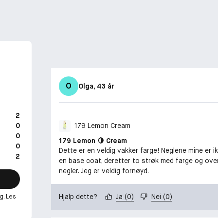
O
Olga
, 43 år
2
0
179 Lemon Cream
0
179 Lemon 🍋 Cream
0
Dette er en veldig vakker farge! Neglene mine er i
2
en base coat, deretter to strøk med farge og overl
negler. Jeg er veldig fornøyd.
Hjalp dette?
Ja
(
0
)
Nei
(
0
)
g. Les