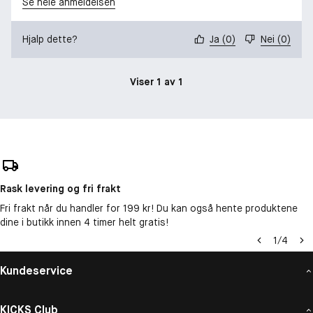
Se hele anmeldelsen
Hjalp dette?
Ja
(
0
)
Nei
(
0
)
Viser 1 av 1
Rask levering og fri frakt
Fri frakt når du handler for 199 kr! Du kan også hente produktene
dine i butikk innen 4 timer helt gratis!
1
/
4
Kundeservice
KICKS Club