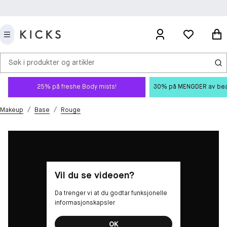
Søk i produkter og artikler
25% på freshe Body mists!
30% på MENGDER av beauty
/
/
Makeup
Base
Rouge
Vil du se videoen?
Da trenger vi at du godtar funksjonelle
informasjonskapsler
OK