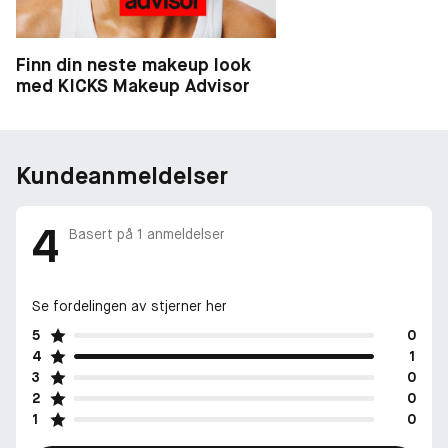
Finn din neste makeup look
med KICKS Makeup Advisor
Kundeanmeldelser
4
Basert på
1
anmeldelser
Se fordelingen av stjerner her
5
0
4
1
3
0
2
0
1
0