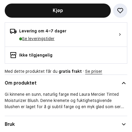
Kjøp
Levering om 4–7 dager
Se leveringstider
Ikke tilgjengelig
Med dette produktet får du
gratis frakt
·
Se priser
Om produktet
Gi kinnene en sunn, naturlig farge med Laura Mercier Tinted
Moisturizer Blush. Denne kremete og fuktighetsgivende
blushen er laget for å gi subtil farge og en myk glød som ser
naturlig ut på alle hudtyper. Perfekt for både hverdagslooks og
mer definerte makeup-stiler. Den ultra-fuktgivende kremen
Bruk
smelter lett inn i huden og gir en vakker, sunn farge som varer i
opptil 12 timer.