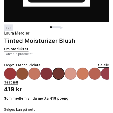
1 / 1
Laura Mercier
Tinted Moisturizer Blush
Om produktet
Anmeld produktet
Farge:
French Riviera
Se alle
Test nå!
Pris: 419 kr
419 kr
Som medlem vil du motta 419 poeng
Selges kun på nett