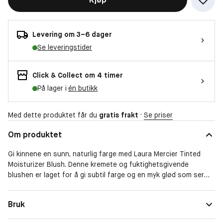
Levering om 3–6 dager
Se leveringstider
Click & Collect om 4 timer
På lager i
én butikk
Med dette produktet får du
gratis frakt
·
Se priser
Om produktet
Gi kinnene en sunn, naturlig farge med Laura Mercier Tinted
Moisturizer Blush. Denne kremete og fuktighetsgivende
blushen er laget for å gi subtil farge og en myk glød som ser
naturlig ut på alle hudtyper. Perfekt for både hverdagslooks og
mer definerte makeup-stiler. Den ultra-fuktgivende kremen
Bruk
smelter lett inn i huden og gir en vakker, sunn farge som varer i
opptil 12 timer.