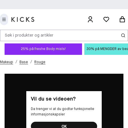
Søk i produkter og artikler
25% på freshe Body mists!
30% på MENGDER av beauty
/
/
Makeup
Base
Rouge
Vil du se videoen?
Da trenger vi at du godtar funksjonelle
informasjonskapsler
OK