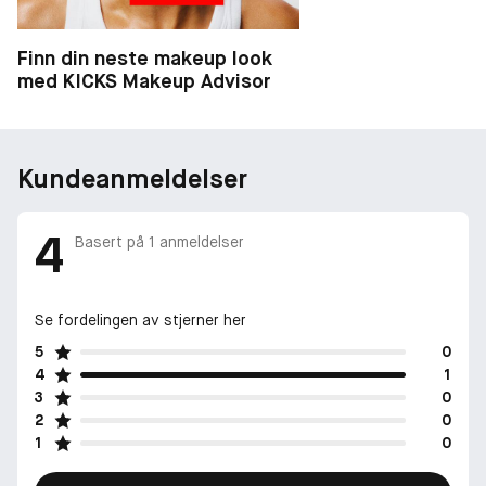
Finn din neste makeup look
med KICKS Makeup Advisor
Kundeanmeldelser
4
Basert på
1
anmeldelser
Se fordelingen av stjerner her
5
0
4
1
3
0
2
0
1
0