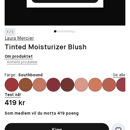
1 / 1
Laura Mercier
Tinted Moisturizer Blush
Om produktet
Anmeld produktet
Farge:
Southbound
Se alle
Test nå!
Pris: 419 kr
419 kr
Som medlem vil du motta 419 poeng
Kjøp