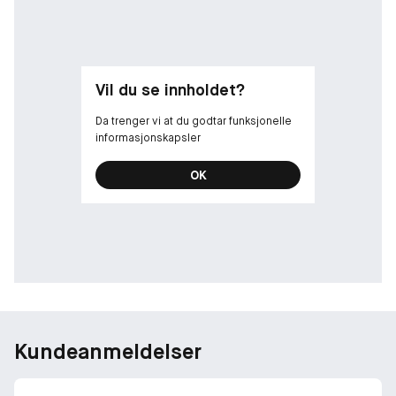
-
Hvem den er for:
Den passer for alle hudtyper, inkludert sensitiv hud.
Vil du se innholdet?
-
Da trenger vi at du godtar funksjonelle
informasjonskapsler
Hva den er bra for:
• Begynner å reparere hudbarrieren på bare 2 timer
OK
• Gir opptil 72 timer med fuktighet for en myk, glatt og sunn hud
• Den er hypoallergenisk og testet på sensitiv hud
• Den er parfymefri
-
*Plastreduksjonsmåling basert på Kiehls Ultra Facial Cream 50
ml
Kundeanmeldelser