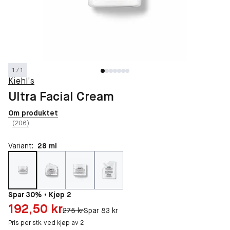
1 / 1
Kiehl’s
Ultra Facial Cream
Om produktet
(206)
Variant:
28 ml
Spar 30% • Kjøp 2
Pris: 192,50 kr
192,50 kr
Original pris:
275 kr
Spar 83 kr
Pris per stk. ved kjøp av 2