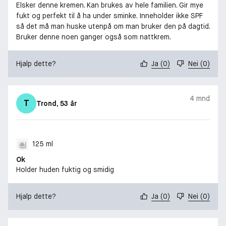
Elsker denne kremen. Kan brukes av hele familien. Gir mye
fukt og perfekt til å ha under sminke. Inneholder ikke SPF
så det må man huske utenpå om man bruker den på dagtid.
Bruker denne noen ganger også som nattkrem.
Hjalp dette?
Ja
(
0
)
Nei
(
0
)
4 mnd
T
Trond
, 53 år
125 ml
Ok
Holder huden fuktig og smidig
Hjalp dette?
Ja
(
0
)
Nei
(
0
)