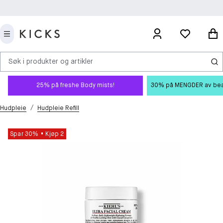
Søk i produkter og artikler
25% på freshe Body mists!
30% på MENGDER av beauty
/
Hudpleie
Hudpleie Refill
Spar 30%
Kjøp 2