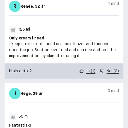
1 mnd
R
Renée
, 32 år
125 ml
Only cream i need
I keep it simple, all i need is a moisturizer and this one
does the job. Best one ive tried and can see and feel the
improvement on my skin after using it.
Hjalp dette?
Ja
(
1
)
Nei
(
0
)
3 mnd
H
Hege
, 39 år
50 ml
Fantastisk!