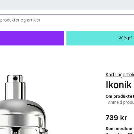
 produkter og artikler
30% på M
Karl Lagerfel
Ikonik
Om produkte
Anmeld produ
Pris: 739 kr
739 kr
Som medlem v