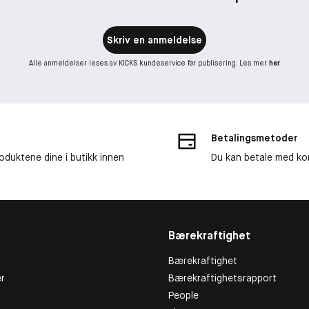
Skriv en anmeldelse
Alle anmeldelser leses av KICKS kundeservice før publisering. Les mer
her
Betalingsmetoder
roduktene dine i butikk innen
Du kan betale med kor
Bærekraftighet
Bærekraftighet
r
Bærekraftighetsrapport
People