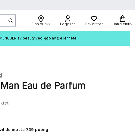
Finn butikk
Logg inn
Favoritter
Handlekurv
ENGDER av beauty ved kjøp av 2 eller flere!
d
 Man Eau de Parfum
t
ktet
il du motta 739 poeng