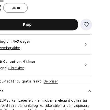
ml
100 ml
Kjøp
ing om 4–7 dager
everingstider
 & Collect om 4 timer
ager i
3 butikker
duktet får du
gratis frakt
·
Se priser
et
 EdP av Karl Lagerfeld – en moderne, elegant og kraftig
for å feire den unike og ikoniske stilen til den visjonære