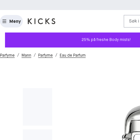
Søk i
Meny
25% på freshe Body mists!
/
/
/
Parfyme
Mann
Parfyme
Eau de Parfum