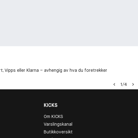
t, Vipps eller Klarna – avhengig av hva du foretrekker
1
/
4
KICKS
Om KICKS
Varslingskanal
Butikkoversikt