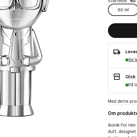
Størrelse:
60 
60 ml
Lever
Se l
Click
På l
Med dette pro
Om produkt
Ikonik For Him
duft, designet 