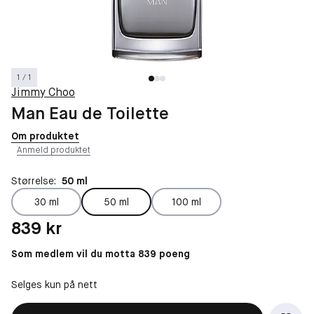
1 / 1
Jimmy Choo
Man Eau de Toilette
Om produktet
Anmeld produktet
Størrelse:
50 ml
30 ml
50 ml
100 ml
Pris: 839 kr
839 kr
Som medlem vil du motta 839 poeng
Selges kun på nett