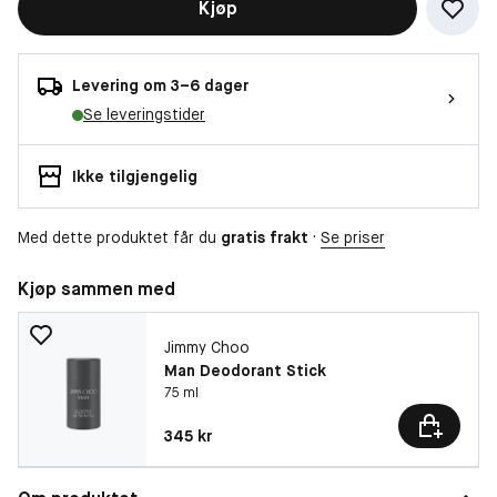
Kjøp
Levering om 3–6 dager
Se leveringstider
Ikke tilgjengelig
Med dette produktet får du
gratis frakt
·
Se priser
Kjøp sammen med
Jimmy Choo
Man Deodorant Stick
75 ml
Pris: 345 kr
345 kr