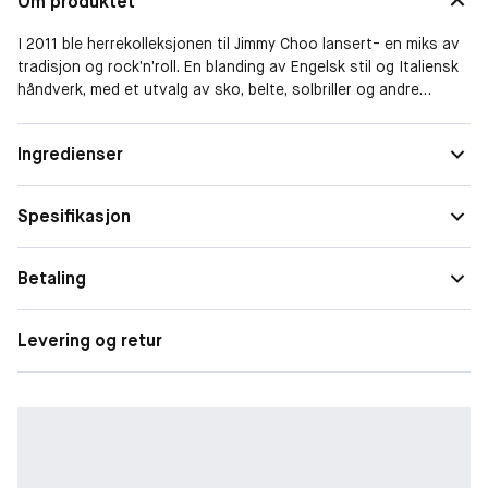
Om produktet
I 2011 ble herrekolleksjonen til Jimmy Choo lansert- en miks av
tradisjon og rock’n’roll. En blanding av Engelsk stil og Italiensk
håndverk, med et utvalg av sko, belte, solbriller og andre
skinnaccesories. I 2014 lanseres den første herreduften fra
Jimmy Choo- MAN. En moderne og arkitektonisk flaske inspirert
Form
Spray
Ingredienser
av en lommelerke. Duften er frisk med styrken fra patsjuli.
Duftfamilie
Treaktig
Lavendel og mandarin åpner duften sammen med noter av
honningmelon. I hjertet finner vi pepper, geranium og den
Spesifikasjon
overraskende nten av annanasblader. Patsjuli, mokka og amber
avslutter duften og gir et langvarig duftspor. Toppnoter:
Lavendel, Mandarin. Hjertenote: Pepper, Geranium,
Betaling
Ananasblader. Bunnote: Patsjuli, Mokka, Trenoter.
Levering og retur