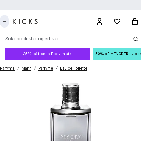
Søk i produkter og artikler
25% på freshe Body mists!
30% på MENGDER av beauty
/
/
/
Parfyme
Mann
Parfyme
Eau de Toilette