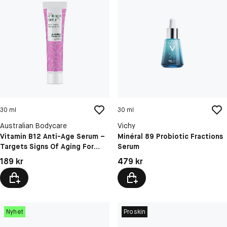
30 ml
30 ml
Australian Bodycare
Vichy
Vitamin B12 Anti-Age Serum –
Minéral 89 Probiotic Fractions
Targets Signs Of Aging For
Serum
Firmer, Radiant Skin
Pris: 189 kr
Pris: 479 kr
189 kr
479 kr
Nyhet
Proskin