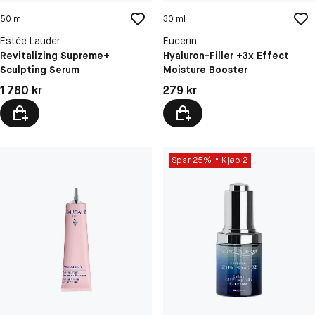
50 ml
30 ml
Estée Lauder
Eucerin
Revitalizing Supreme+
Hyaluron-Filler +3x Effect
Sculpting Serum
Moisture Booster
Pris: 1 780 kr
Pris: 279 kr
1 780 kr
279 kr
Spar 25%
Kjøp 2