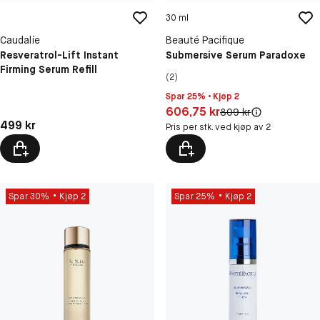
30 ml
Caudalíe
Beauté Pacifique
Resveratrol-Lift Instant
Submersive Serum Paradoxe
Firming Serum Refill
(2)
Spar 25% • Kjøp 2
Pris: 606,75 kr
606,75 kr
Original pris:
809 kr
Pris: 499 kr
499 kr
Pris per stk. ved kjøp av 2
Spar 30%
Kjøp 2
Spar 25%
Kjøp 2