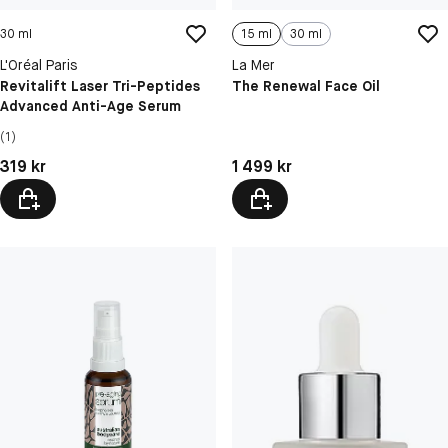
30 ml
15 ml
30 ml
L'Oréal Paris
La Mer
Revitalift Laser Tri-Peptides
The Renewal Face Oil
Advanced Anti-Age Serum
(1)
Pris: 319 kr
Pris: 1 499 kr
319 kr
1 499 kr