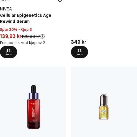
NIVEA
Cellular Epigenetics Age
Rewind Serum
Spar 30% • Kjøp 2
Pris: 139,93 kr
139,93 kr
Original pris:
199,90 kr
Pris: 349 kr
349 kr
Pris per stk. ved kjøp av 2