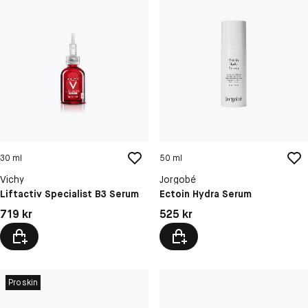
30 ml
50 ml
Vichy
Jorgobé
Liftactiv Specialist B3 Serum
Ectoin Hydra Serum
Pris: 719 kr
Pris: 525 kr
719 kr
525 kr
Proskin