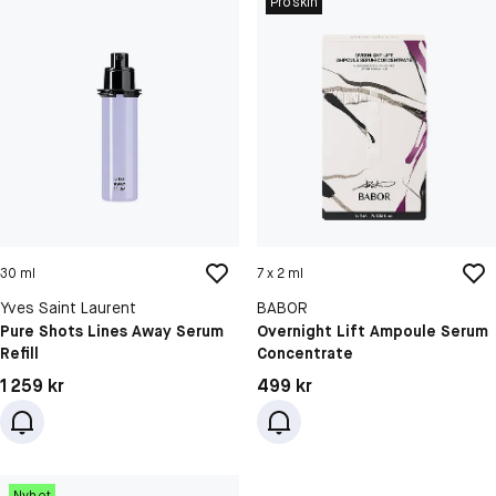
Proskin
30 ml
7 x 2 ml
Yves Saint Laurent
BABOR
Pure Shots Lines Away Serum
Overnight Lift Ampoule Serum
Refill
Concentrate
Pris: 1 259 kr
Pris: 499 kr
1 259 kr
499 kr