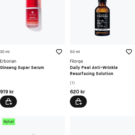
30 ml
50 ml
Erborian
Filorga
Ginseng Super Serum
Daily Peel Anti-Wrinkle
Resurfacing Solution
(1)
Pris: 919 kr
Pris: 620 kr
919 kr
620 kr
Nyhet