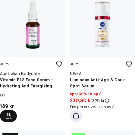
30 ml
30 ml
Australian Bodycare
NIVEA
Vitamin B12 Face Serum –
Luminous Anti-Age & Dark-
Hydrating And Energizing
Spot Serum
Skincare For Radiant Skin
Spar 30% • Kjøp 2
(1)
Pris: 230,30 kr
230,30 kr
Original pris:
329 kr
Pris: 189 kr
189 kr
Pris per stk. ved kjøp av 2