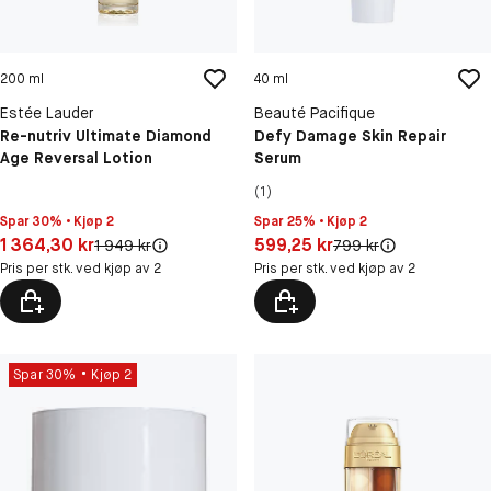
200 ml
40 ml
Estée Lauder
Beauté Pacifique
Re-nutriv Ultimate Diamond
Defy Damage Skin Repair
Age Reversal Lotion
Serum
(1)
Spar 30% • Kjøp 2
Spar 25% • Kjøp 2
Pris: 1 364,30 kr
Pris: 599,25 kr
1 364,30 kr
599,25 kr
Original pris:
Original pris:
1 949 kr
799 kr
Pris per stk. ved kjøp av 2
Pris per stk. ved kjøp av 2
Spar 30%
Kjøp 2