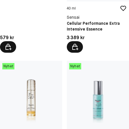
40 ml
Sensai
Cellular Performance Extra
Intensive Essence
Pris: 579 kr
Pris: 3 389 kr
579 kr
3 389 kr
Nyhet
Nyhet