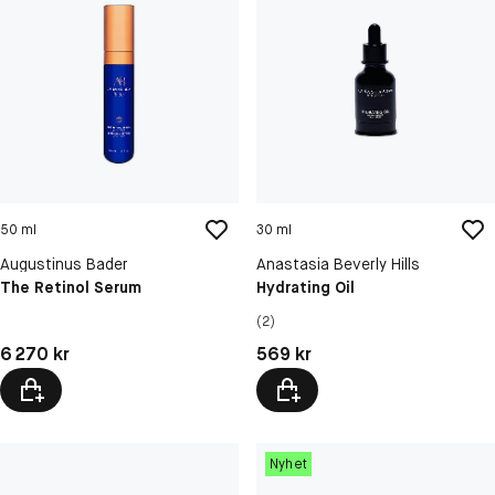
50 ml
30 ml
Augustinus Bader
Anastasia Beverly Hills
The Retinol Serum
Hydrating Oil
(2)
Pris: 6 270 kr
Pris: 569 kr
6 270 kr
569 kr
Nyhet