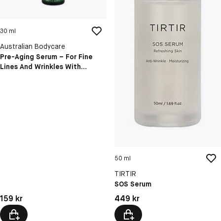
30 ml
Australian Bodycare
Pre-Aging Serum – For Fine
Lines And Wrinkles With
Hyaluronic Acid & Peptides
50 ml
TIRTIR
SOS Serum
Pris: 159 kr
Pris: 449 kr
159 kr
449 kr