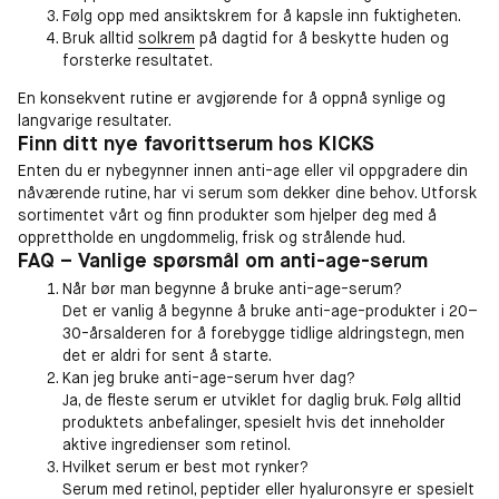
Følg opp med ansiktskrem for å kapsle inn fuktigheten.
Bruk alltid
solkrem
på dagtid for å beskytte huden og
forsterke resultatet.
En konsekvent rutine er avgjørende for å oppnå synlige og
langvarige resultater.
Finn ditt nye favorittserum hos KICKS
Enten du er nybegynner innen anti-age eller vil oppgradere din
nåværende rutine, har vi serum som dekker dine behov. Utforsk
sortimentet vårt og finn produkter som hjelper deg med å
opprettholde en ungdommelig, frisk og strålende hud.
FAQ – Vanlige spørsmål om anti-age-serum
Når bør man begynne å bruke anti-age-serum?
Det er vanlig å begynne å bruke anti-age-produkter i 20–
30-årsalderen for å forebygge tidlige aldringstegn, men
det er aldri for sent å starte.
Kan jeg bruke anti-age-serum hver dag?
Ja, de fleste serum er utviklet for daglig bruk. Følg alltid
produktets anbefalinger, spesielt hvis det inneholder
aktive ingredienser som retinol.
Hvilket serum er best mot rynker?
Serum med retinol, peptider eller hyaluronsyre er spesielt