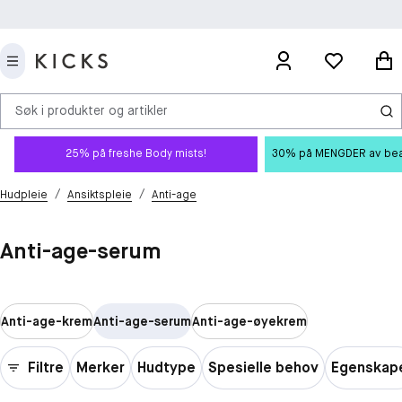
Søk i produkter og artikler
25% på freshe Body mists!
30% på MENGDER av beauty
/
/
Hudpleie
Ansiktspleie
Anti-age
Anti-age-serum
Anti-age-krem
Anti-age-serum
Anti-age-øyekrem
Filtre
Merker
Hudtype
Spesielle behov
Egenskap