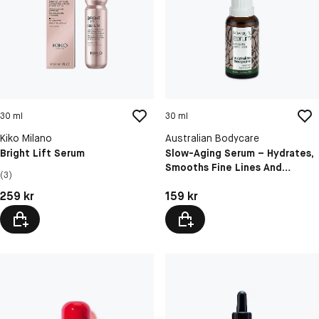
30 ml
30 ml
Kiko Milano
Australian Bodycare
Bright Lift Serum
Slow-Aging Serum – Hydrates,
Smooths Fine Lines And
(3)
Wrinkles For Mature Skin
Pris: 259 kr
Pris: 159 kr
259 kr
159 kr