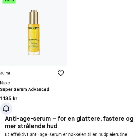
Nyhet
30 ml
Nuxe
Super Serum Advanced
Pris: 1 135 kr
1 135 kr
Anti-age-serum – for en glattere, fastere og
mer strålende hud
Et effektivt anti-age-serum er nøkkelen til en hudpleierutine