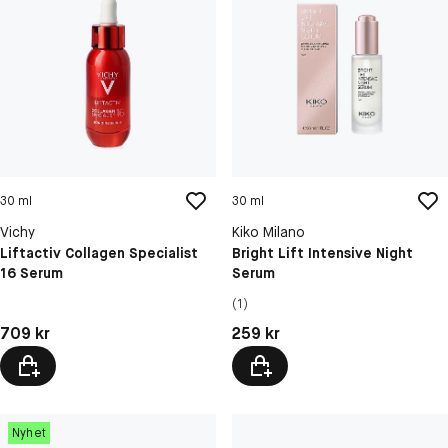
30 ml
30 ml
Vichy
Kiko Milano
Liftactiv Collagen Specialist
Bright Lift Intensive Night
16 Serum
Serum
(1)
Pris: 709 kr
Pris: 259 kr
709 kr
259 kr
Nyhet