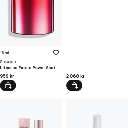
15 ml
Shiseido
Ultimune Future Power Shot
Pris: 959 kr
Pris: 2 060 kr
959 kr
2 060 kr