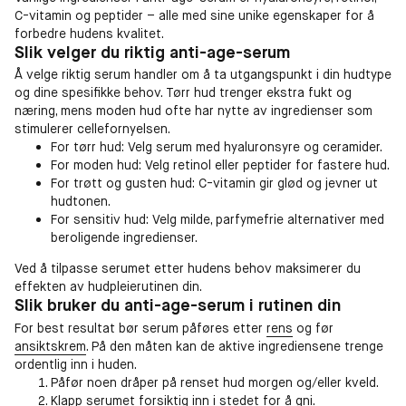
C-vitamin og peptider – alle med sine unike egenskaper for å
forbedre hudens kvalitet.
Slik velger du riktig anti-age-serum
Å velge riktig serum handler om å ta utgangspunkt i din hudtype
og dine spesifikke behov. Tørr hud trenger ekstra fukt og
næring, mens moden hud ofte har nytte av ingredienser som
stimulerer cellefornyelsen.
For tørr hud: Velg serum med hyaluronsyre og ceramider.
For moden hud: Velg retinol eller peptider for fastere hud.
For trøtt og gusten hud: C-vitamin gir glød og jevner ut
hudtonen.
For sensitiv hud: Velg milde, parfymefrie alternativer med
beroligende ingredienser.
Ved å tilpasse serumet etter hudens behov maksimerer du
effekten av hudpleierutinen din.
Slik bruker du anti-age-serum i rutinen din
For best resultat bør serum påføres etter
rens
og før
ansiktskrem
. På den måten kan de aktive ingrediensene trenge
ordentlig inn i huden.
Påfør noen dråper på renset hud morgen og/eller kveld.
Klapp serumet forsiktig inn i stedet for å gni.