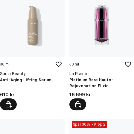
30 ml
30 ml
Sanzi Beauty
La Prairie
Anti-Aging Lifting Serum
Platinum Rare Haute-
Rejuvenation Elixir
Pris: 610 kr
Pris: 16 699 kr
610 kr
16 699 kr
Spar 30%
Kjøp 2