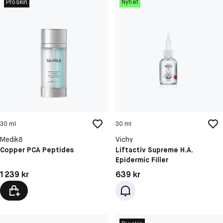
Proskin
Nyhet
30 ml
30 ml
Medik8
Vichy
Copper PCA Peptides
Liftactiv Supreme H.A.
Epidermic Filler
Pris: 1 239 kr
Pris: 639 kr
1 239 kr
639 kr