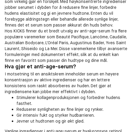
som virkelig gjør en forskjell. Med høykonsentrerte ingredienser
jobber serumet i dybden for å redusere fine linjer, forbedre
hudens elastisitet og gi en jevnere hudtone. Enten du vil
forebygge aldringstegn eller behandle allerede synlige linjer,
finnes det et serum som passer akkurat din huds behov.
Hos KICKS finner du et bredt utvalg av anti-age-serum fra flere
populære varemerker som Beauté Pacifique, Lancôme, Caudalíe,
Australian Bodycare, L'Oréal Paris, Augustinus Bader, Yves Saint
Laurent, Shiseido og La Mer. Disse varemerkene tilbyr avanserte
formuleringer med dokumentert effekt, slik at du enkelt kan
finne en favoritt som passer din hudtype og dine mål.
Hva gjør et anti-age-serum?
I motsetning til en ansiktskrem inneholder serum en høyere
konsentrasjon av aktive ingredienser og har en lettere
konsistens som raskt absorberes av huden. Det gjør at
ingrediensene kan jobbe mer effektivt i dybden.
Stimulerer kollagenproduksjonen og forbedrer hudens
fasthet.
Reduserer synligheten av fine linjer og rynker.
Gir intensiv fukt og styrker hudbarrieren.
Jevner ut hudtonen og gir økt glød.
Vanlige ingredienser i anti-age-serum er hyaluronsyre, retinol,