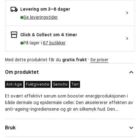
Levering om 3–6 dager
Se leveringstider
Click & Collect om 4 timer
På lager i
67 butikker
Med dette produktet får du
gratis frakt
·
Se priser
Om produktet
Anti Age
Fuktgivende
Sensitiv
Tørr
Et svært effektivt serum som booster energiproduksjonen i
både dermale og epidermale celler. Den akselererer effekten av
anti-ageing-ingrediensene og gir en silkemyk hud. Den
eksklusive sammensetningen har en oppfriskende og silkemyk
konsistens, som raskt får ingrediensene ned i huden og gir en
Hudtype
Normal, Tørr, Sensitiv
Bruk
revitalisert hud med fornyet energi. Passer til sliten og matt
Egenskaper
Reparerende, Fuktgivende, Beskyttende og
hud som trenger en energiboost.