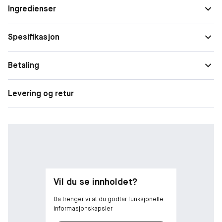
forebyggende
Ingredienser
Egenskaper:
Spesielle
Anti Age
•Booster cellenes energimetabolisme
behov
•Smelter inn i huden
Spesifikasjon
•Aktive ingredienser absorberes raskere og dypere
Betaling
Levering og retur
Vil du se innholdet?
Da trenger vi at du godtar funksjonelle
informasjonskapsler