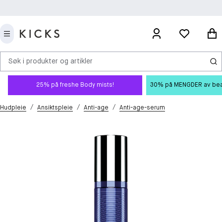
Søk i produkter og artikler
25% på freshe Body mists!
30% på MENGDER av beauty
/
/
/
Hudpleie
Ansiktspleie
Anti-age
Anti-age-serum