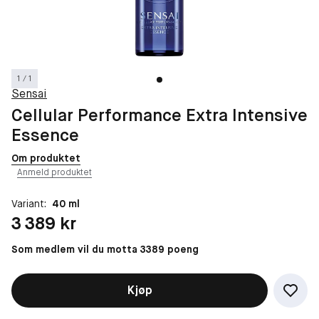
1 / 1
Sensai
Cellular Performance Extra Intensive
Essence
Om produktet
Anmeld produktet
Variant:
40 ml
Pris: 3 389 kr
3 389 kr
Som medlem vil du motta 3389 poeng
Kjøp