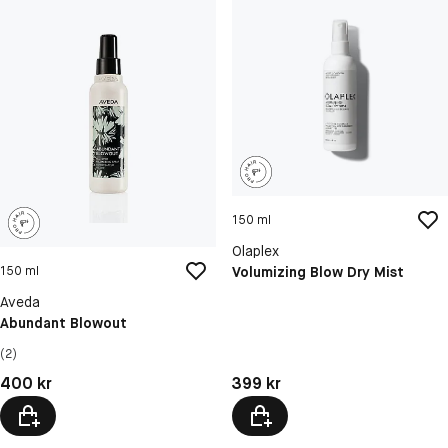
150 ml
Olaplex
Volumizing Blow Dry Mist
150 ml
Aveda
Abundant Blowout
(2)
Pris: 400 kr
Pris: 399 kr
400 kr
399 kr