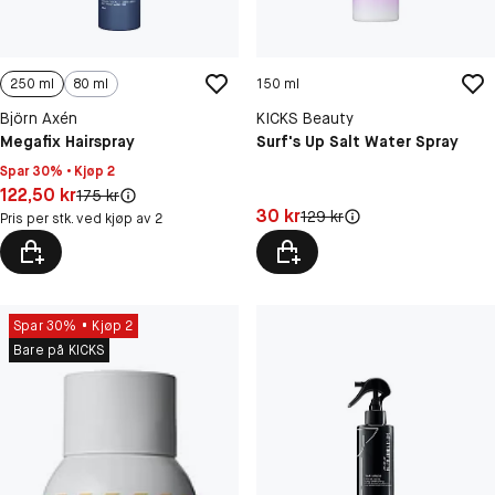
250 ml
80 ml
150 ml
Björn Axén
KICKS Beauty
Megafix Hairspray
Surf's Up Salt Water Spray
Spar 30% • Kjøp 2
Pris: 122,50 kr
122,50 kr
Original pris:
175 kr
Pris: 30 kr
30 kr
Original pris:
129 kr
Pris per stk. ved kjøp av 2
Spar 30%
Kjøp 2
Bare på KICKS