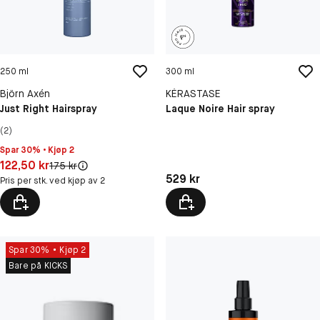
250 ml
300 ml
Björn Axén
KÉRASTASE
Just Right Hairspray
Laque Noire Hair spray
(2)
Spar 30% • Kjøp 2
Pris: 122,50 kr
122,50 kr
Original pris:
175 kr
Pris: 529 kr
529 kr
Pris per stk. ved kjøp av 2
Spar 30%
Kjøp 2
Bare på KICKS