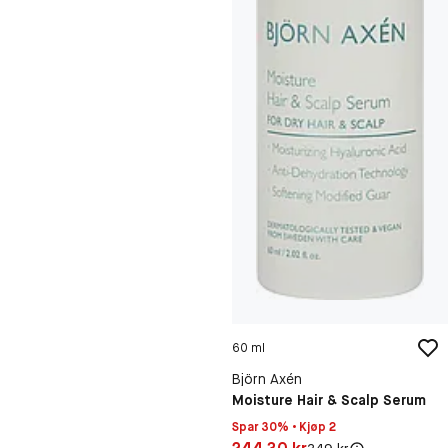
60 ml
Björn Axén
Moisture Hair & Scalp Serum
Spar 30% • Kjøp 2
Pris: 244,30 kr