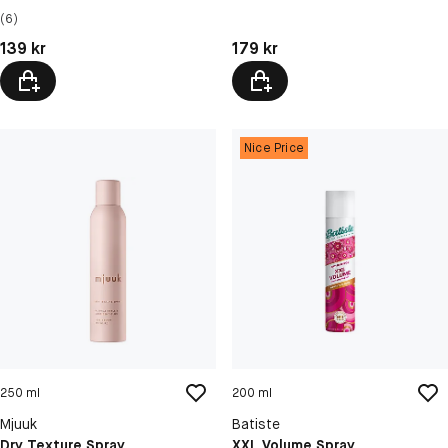
(6)
Pris: 139 kr
Pris: 179 kr
139 kr
179 kr
Nice Price
250 ml
200 ml
Mjuuk
Batiste
Dry Texture Spray
XXL Volume Spray