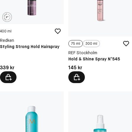
400 ml
Redken
75 ml
300 ml
Styling Strong Hold Hairspray
REF Stockholm
Hold & Shine Spray N°545
Pris: 339 kr
Pris: 145 kr
339 kr
145 kr