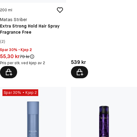
200 ml
Matas Striber
Extra Strong Hold Hair Spray
Fragrance Free
(2)
Spar 30% • Kjøp 2
Pris: 55,30 kr
55,30 kr
Original pris:
79 kr
Pris: 539 kr
539 kr
Pris per stk. ved kjøp av 2
Spar 30%
Kjøp 2