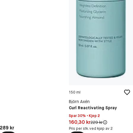
150 ml
Björn Axén
Curl Reactivating Spray
Spar 30% • Kjøp 2
Pris: 160,30 kr
160,30 kr
Original pris:
229 kr
Pris: 289 kr
289 kr
Pris per stk. ved kjøp av 2