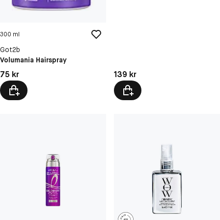
300 ml
Got2b
Volumania Hairspray
Pris: 139 kr
Pris: 75 kr
139 kr
75 kr