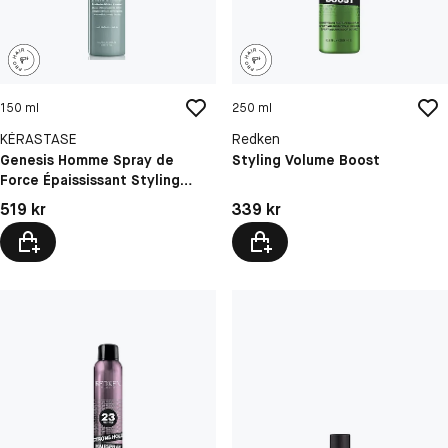
150 ml
250 ml
KÉRASTASE
Redken
Genesis Homme Spray de
Styling Volume Boost
Force Épaississant Styling
Spray
Pris: 519 kr
Pris: 339 kr
519 kr
339 kr