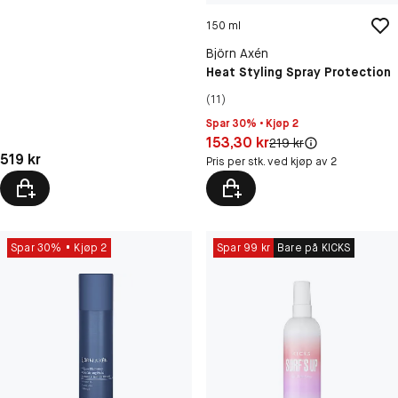
150 ml
Björn Axén
Heat Styling Spray Protection
(11)
Spar 30% • Kjøp 2
Pris: 153,30 kr
153,30 kr
Original pris:
219 kr
Pris: 519 kr
519 kr
Pris per stk. ved kjøp av 2
Spar 30%
Kjøp 2
Spar 99 kr
Bare på KICKS