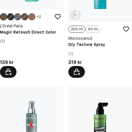
+
2
L'Oréal Paris
205 ml
60 ml
Magic Retouch Direct Color
Moroccanoil
(3)
Dry Texture Spray
(1)
Pris: 139 kr
Pris: 319 kr
139 kr
319 kr