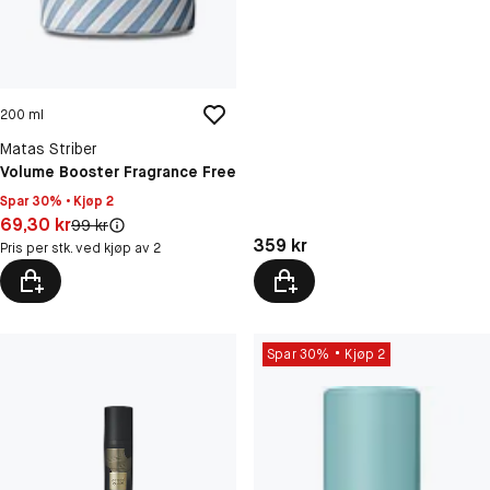
200 ml
Matas Striber
Volume Booster Fragrance Free
Spar 30% • Kjøp 2
Pris: 69,30 kr
69,30 kr
Original pris:
99 kr
Pris: 359 kr
359 kr
Pris per stk. ved kjøp av 2
Spar 30%
Kjøp 2