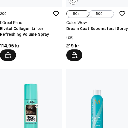
200 ml
50 ml
500 ml
200 ml
L'Oréal Paris
Color Wow
Elvital Collagen Lifter
Dream Coat Supernatural Spray
Refreshing Volume Spray
(29)
Pris: 114,95 kr
Pris: 219 kr
114,95 kr
219 kr