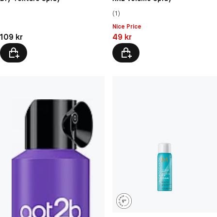
(1)
Nice Price
Pris: 109 kr
Pris: 49 kr
109 kr
49 kr