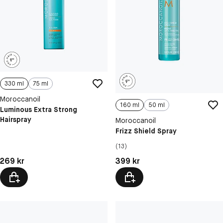
330 ml
75 ml
Moroccanoil
160 ml
50 ml
Luminous Extra Strong
Hairspray
Moroccanoil
Frizz Shield Spray
(13)
Pris: 269 kr
Pris: 399 kr
269 kr
399 kr