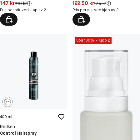
Pris: 147 kr
Pris: 122,50 kr
147 kr
122,50 kr
Original pris:
Original pris:
210 kr
175 kr
Pris per stk. ved kjøp av 2
Pris per stk. ved kjøp av 2
Spar 30%
Kjøp 2
400 ml
Redken
Control Hairspray