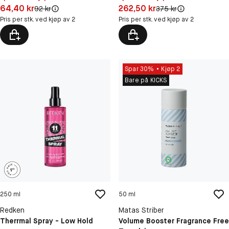
Pris: 64,40 kr
Pris: 262,50 kr
64,40 kr
262,50 kr
Original pris:
Original pris:
92 kr
375 kr
Pris per stk. ved kjøp av 2
Pris per stk. ved kjøp av 2
Spar 30%
Kjøp 2
Bare på KICKS
250 ml
50 ml
Redken
Matas Striber
Therrmal Spray - Low Hold
Volume Booster Fragrance Free