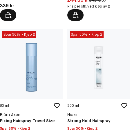
244,30 kr
Original pris:
349 kr
Pris: 339 kr
339 kr
Pris per stk. ved kjøp av 2
Spar 30%
Kjøp 2
Spar 30%
Kjøp 2
80 ml
300 ml
Björn Axén
Nioxin
Fixing Hairspray Travel Size
Strong Hold Hairspray
Spar 30% • Kjøp 2
Spar 30% • Kjøp 2