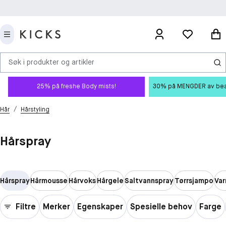
Søk i produkter og artikler
25% på freshe Body mists!
30% på MENGDER av beauty
/
Hår
Hårstyling
Hårspray
Hårspray
Hårmousse
Hårvoks
Hårgele
Saltvannspray
Tørrsjampo
Va
Filtre
Merker
Egenskaper
Spesielle behov
Farge