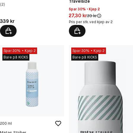
Travelsize
(2)
Spar 30% • Kjøp 2
Pris: 27,30 kr
27,30 kr
Original pris:
39 kr
Pris: 339 kr
339 kr
Pris per stk. ved kjøp av 2
Spar 30%
Kjøp 2
Spar 30%
Kjøp 2
Bare på KICKS
Bare på KICKS
200 ml
Matas Striber