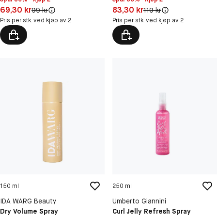
Pris: 69,30 kr
Pris: 83,30 kr
69,30 kr
83,30 kr
Original pris:
Original pris:
99 kr
119 kr
Pris per stk. ved kjøp av 2
Pris per stk. ved kjøp av 2
150 ml
250 ml
IDA WARG Beauty
Umberto Giannini
Dry Volume Spray
Curl Jelly Refresh Spray