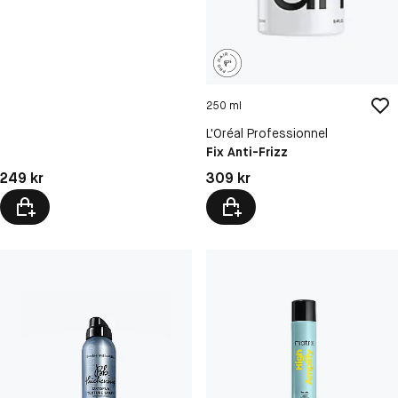
250 ml
L'Oréal Professionnel
Fix Anti-Frizz
Pris: 249 kr
Pris: 309 kr
249 kr
309 kr