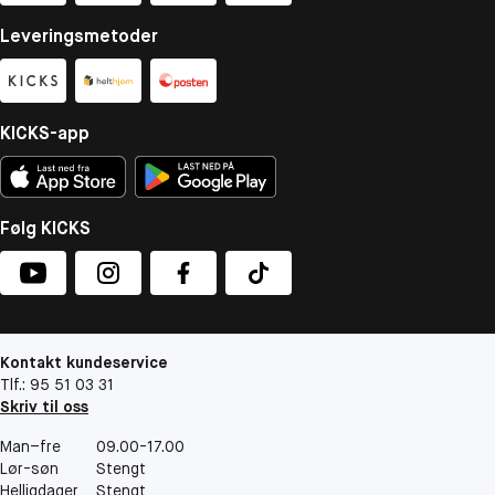
Leveringsmetoder
KICKS-app
Følg KICKS
Kontakt kundeservice
Tlf.: 95 51 03 31
Skriv til oss
Man–fre
09.00-17.00
Lør-søn
Stengt
Helligdager
Stengt