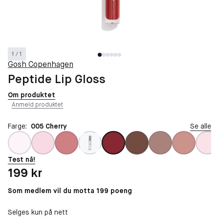
1 / 1
Gosh Copenhagen
Peptide Lip Gloss
Om produktet
Anmeld produktet
Farge:
005 Cherry
Se alle
Test nå!
Pris: 199 kr
199 kr
Som medlem vil du motta 199 poeng
Selges kun på nett