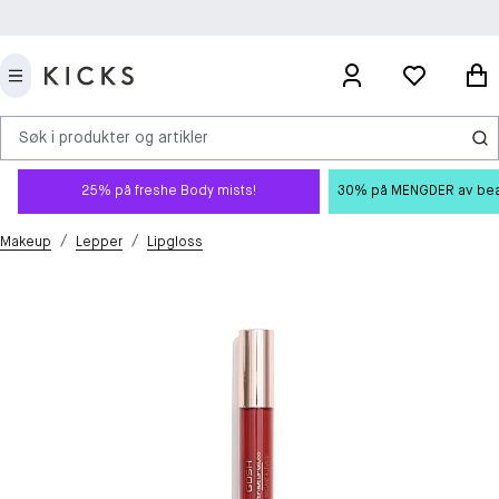
Søk i produkter og artikler
25% på freshe Body mists!
30% på MENGDER av beauty
/
/
Makeup
Lepper
Lipgloss