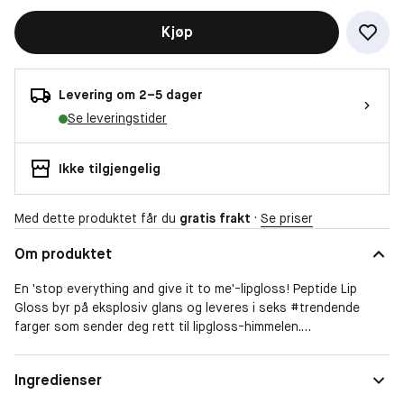
Kjøp
Levering om 2–5 dager
Se leveringstider
Ikke tilgjengelig
Med dette produktet får du
gratis frakt
·
Se priser
Om produktet
En 'stop everything and give it to me'-lipgloss! Peptide Lip
Gloss byr på eksplosiv glans og leveres i seks #trendende
farger som sender deg rett til lipgloss-himmelen.
Et lekkert strøk Peptide Lip Gloss gir leppene mer kjærlighet,
Dekkeevne
Lett
Ingredienser
samtidig som de berikes innenfra med pleiende sheasmør.
Peptide Lip Gloss gir leppene et øyeblikkelig fyldigere utseende,