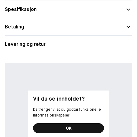
med en superblank formel som ikke klisser.
Spesifikasjon
Peptide Lip Gloss inneholder en blanding av peptider og
hyaluronsyre som gir en beroligende, rynkebekjempende effekt,
Betaling
samtidig som huden tilføres fukt gjennom hele dagen.
Levering og retur
Vil du se innholdet?
Da trenger vi at du godtar funksjonelle
informasjonskapsler
OK