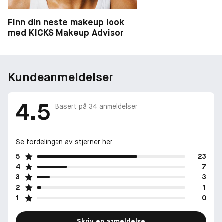
Finn din neste makeup look
med KICKS Makeup Advisor
Kundeanmeldelser
4.5
Basert på
34
anmeldelser
Se fordelingen av stjerner her
5
23
4
7
3
3
2
1
1
0
Skriv en anmeldelse