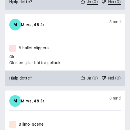
Hjalp dette?
Ja
(
0
)
Nei
(
0
)
3 mnd
M
Mirva
, 48 år
6 ballet slippers
Ok
Ok men gillar bättre gellack!
Hjalp dette?
Ja
(
0
)
Nei
(
0
)
3 mnd
M
Mirva
, 48 år
8 limo-scene