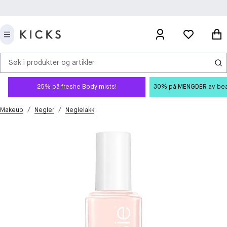
Søk i produkter og artikler
25% på freshe Body mists!
30% på MENGDER av beauty
/
/
Makeup
Negler
Neglelakk