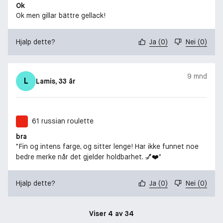
Ok
Ok men gillar bättre gellack!
Hjalp dette?
Ja
(
0
)
Nei
(
0
)
9 mnd
L
Lamis
, 33 år
61 russian roulette
bra
"Fin og intens farge, og sitter lenge! Har ikke funnet noe
bedre merke når det gjelder holdbarhet. 💅❤️"
Hjalp dette?
Ja
(
0
)
Nei
(
0
)
Viser 4 av 34