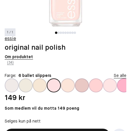
1 / 1
essie
original nail polish
Om produktet
(34)
Farge:
6 ballet slippers
Se alle
Pris: 149 kr
149 kr
Som medlem vil du motta 149 poeng
Selges kun på nett