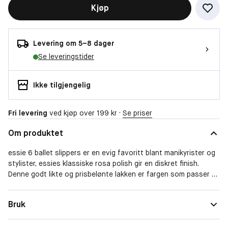
Kjøp
Levering om 5–8 dager
Se leveringstider
Ikke tilgjengelig
Fri levering
ved kjøp over 199 kr ·
Se priser
Om produktet
essie 6 ballet slippers er en evig favoritt blant manikyrister og
stylister, essies klassiske rosa polish gir en diskret finish.
Denne godt likte og prisbelønte lakken er fargen som passer til
alle anledninger.
Alle de ikoniske prisbelønte originallakkene fra essie, klassiske
Fargeintensitet
Middels
Bruk
essie color, er formulert til perfeksjon for å oppnå den rette
Finish
Glansfullt
nyansen. essies ønske om å gjøre livet mer fargerikt for alle
tilbyr gjennom sin brede palett av ikoniske klassikere og trendy