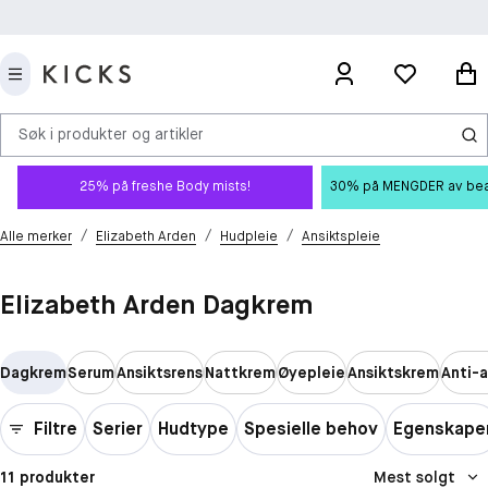
Søk i produkter og artikler
25% på freshe Body mists!
30% på MENGDER av beauty
/
/
/
Alle merker
Elizabeth Arden
Hudpleie
Ansiktspleie
Elizabeth Arden Dagkrem
Dagkrem
Serum
Ansiktsrens
Nattkrem
Øyepleie
Ansiktskrem
Anti-
Filtre
Serier
Hudtype
Spesielle behov
Egenskape
11 produkter
Mest solgt