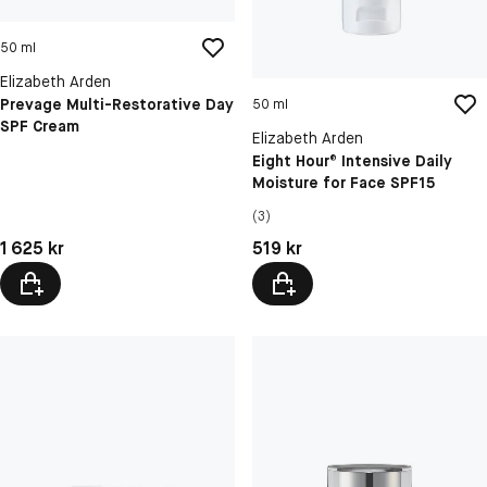
50 ml
Elizabeth Arden
Prevage Multi-Restorative Day
50 ml
SPF Cream
Elizabeth Arden
Eight Hour® Intensive Daily
Moisture for Face SPF15
(3)
Pris: 1 625 kr
Pris: 519 kr
1 625 kr
519 kr