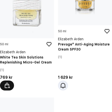
50 ml
Elizabeth Arden
Prevage® Anti-Aging Moisture
50 ml
Cream SPF30
Elizabeth Arden
White Tea Skin Solutions
(1)
Replenishing Micro-Gel Cream
(1)
Pris: 769 kr
Pris: 1 629 kr
769 kr
1 629 kr