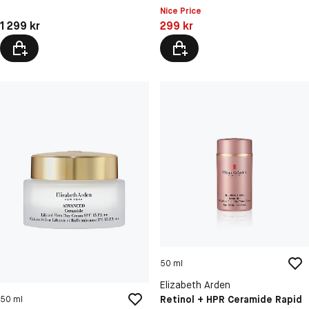
Nice Price
Pris: 1 299 kr
Pris: 299 kr
1 299 kr
299 kr
50 ml
Elizabeth Arden
Retinol + HPR Ceramide Rapid
50 ml