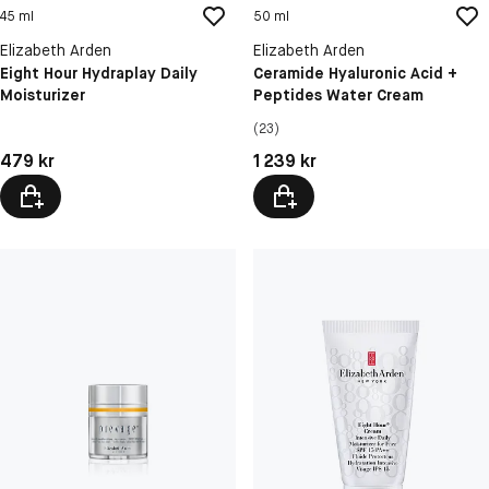
45 ml
50 ml
Elizabeth Arden
Elizabeth Arden
Eight Hour Hydraplay Daily
Ceramide Hyaluronic Acid +
Moisturizer
Peptides Water Cream
(23)
Pris: 479 kr
Pris: 1 239 kr
479 kr
1 239 kr