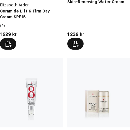
Skin-Renewing Water Cream
Elizabeth Arden
Ceramide Lift & Firm Day
Cream SPF15
(2)
Pris: 1 229 kr
Pris: 1 239 kr
1 229 kr
1 239 kr