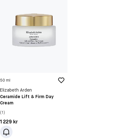
50 ml
Elizabeth Arden
Ceramide Lift & Firm Day
Cream
(1)
Pris: 1 229 kr
1 229 kr