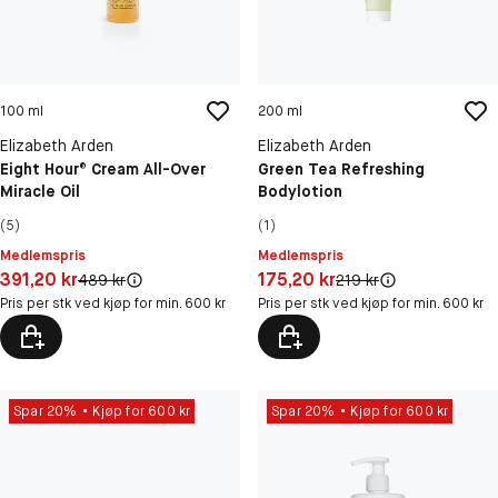
100 ml
200 ml
Elizabeth Arden
Elizabeth Arden
Eight Hour® Cream All-Over
Green Tea Refreshing
Miracle Oil
Bodylotion
(5)
(1)
Medlemspris
Medlemspris
Pris: 391,20 kr
Pris: 175,20 kr
391,20 kr
175,20 kr
Original pris:
Original pris:
489 kr
219 kr
Pris per stk ved kjøp for min. 600 kr
Pris per stk ved kjøp for min. 600 kr
Spar 20%
Kjøp for 600 kr
Spar 20%
Kjøp for 600 kr