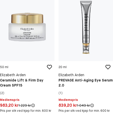
50 ml
20 ml
Elizabeth Arden
Elizabeth Arden
Ceramide Lift & Firm Day
PREVAGE Anti-Aging Eye Serum
Cream SPF15
2.0
(2)
(1)
Medlemspris
Medlemspris
Pris: 983,20 kr
Pris: 839,20 kr
983,20 kr
839,20 kr
Original pris:
Original pris:
1 229 kr
1 049 kr
Pris per stk ved kjøp for min. 600 kr
Pris per stk ved kjøp for min. 600 kr