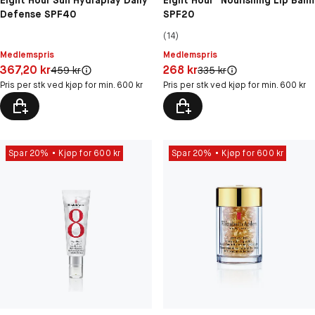
Eight Hour Sun Hydraplay Daily
Eight Hour® Nourishing Lip Balm
Defense SPF40
SPF20
(14)
Medlemspris
Medlemspris
Pris: 367,20 kr
Pris: 268 kr
367,20 kr
268 kr
Original pris:
Original pris:
459 kr
335 kr
Pris per stk ved kjøp for min. 600 kr
Pris per stk ved kjøp for min. 600 kr
Spar 20%
Kjøp for 600 kr
Spar 20%
Kjøp for 600 kr