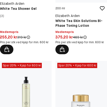
Elizabeth Arden
White Tea Shower Gel
200 ml
Elizabeth Arden
(3)
White Tea Skin Solutions Bi-
Phase Toning Lotion
Medlemspris
Medlemspris
Pris: 255,20 kr
Pris: 375,20 kr
255,20 kr
375,20 kr
Original pris:
Original pris:
319 kr
469 kr
Pris per stk ved kjøp for min. 600 kr
Pris per stk ved kjøp for min. 600 kr
Spar 20%
Kjøp for 600 kr
Spar 20%
Kjøp for 600 kr