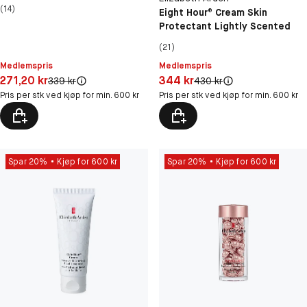
SPF15
(14)
Eight Hour® Cream Skin
Protectant Lightly Scented
(21)
Medlemspris
Medlemspris
Pris: 271,20 kr
Pris: 344 kr
271,20 kr
344 kr
Original pris:
Original pris:
339 kr
430 kr
Pris per stk ved kjøp for min. 600 kr
Pris per stk ved kjøp for min. 600 kr
Spar 20%
Kjøp for 600 kr
Spar 20%
Kjøp for 600 kr