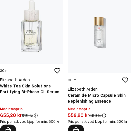
30 ml
Elizabeth Arden
90 ml
White Tea Skin Solutions
Elizabeth Arden
Fortifying Bi-Phase Oil Serum
Ceramide Micro Capsule Skin
Replenishing Essence
Medlemspris
Medlemspris
Pris: 655,20 kr
Pris: 559,20 kr
655,20 kr
559,20 kr
Original pris:
Original pris:
819 kr
699 kr
Pris per stk ved kjøp for min. 600 kr
Pris per stk ved kjøp for min. 600 kr