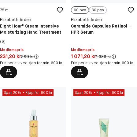
75 ml
60 pcs
30 pcs
Elizabeth Arden
Elizabeth Arden
Eight Hour® Cream Intensive
Ceramide Capsules Retinol +
Moisturizing Hand Treatment
HPR Serum
(9)
Medlemspris
Medlemspris
Pris: 231,20 kr
Pris: 1 071,20 kr
231,20 kr
1 071,20 kr
Original pris:
Original pris:
289 kr
1 339 kr
Pris per stk ved kjøp for min. 600 kr
Pris per stk ved kjøp for min. 600 kr
Spar 20%
Kjøp for 600 kr
Spar 20%
Kjøp for 600 kr