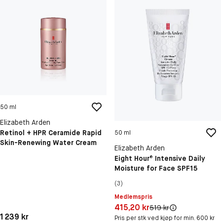
50 ml
Elizabeth Arden
Retinol + HPR Ceramide Rapid
50 ml
Skin-Renewing Water Cream
Elizabeth Arden
Eight Hour® Intensive Daily
Moisture for Face SPF15
(3)
Medlemspris
Pris: 415,20 kr
415,20 kr
Original pris:
519 kr
Pris: 1 239 kr
1 239 kr
Pris per stk ved kjøp for min. 600 kr