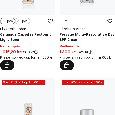
60 pcs
30 pcs
50 ml
Elizabeth Arden
Elizabeth Arden
Ceramide Capsules Restoring
Prevage Multi-Restorative Day
Light Serum
SPF Cream
Medlemspris
Medlemspris
Pris: 1 015,20 kr
Pris: 1 300 kr
1 015,20 kr
1 300 kr
Original pris:
Original pris:
1 269 kr
1 625 kr
Pris per stk ved kjøp for min. 600 kr
Pris per stk ved kjøp for min. 600 kr
Spar 20%
Kjøp for 600 kr
Spar 20%
Kjøp for 600 kr