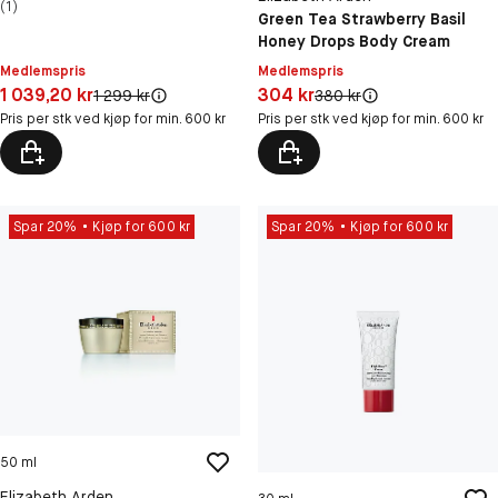
(1)
Green Tea Strawberry Basil
Honey Drops Body Cream
Medlemspris
Medlemspris
Pris: 1 039,20 kr
Pris: 304 kr
1 039,20 kr
304 kr
Original pris:
Original pris:
1 299 kr
380 kr
Pris per stk ved kjøp for min. 600 kr
Pris per stk ved kjøp for min. 600 kr
Spar 20%
Kjøp for 600 kr
Spar 20%
Kjøp for 600 kr
50 ml
Elizabeth Arden