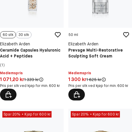
60 stk
30 stk
50 ml
Elizabeth Arden
Elizabeth Arden
Ceramide Capsules Hyaluronic
Prevage Multi-Restorative
Acid + Peptides
Sculpting Soft Cream
(1)
Medlemspris
Medlemspris
Pris: 1 071,20 kr
Pris: 1 300 kr
1 071,20 kr
1 300 kr
Original pris:
Original pris:
1 339 kr
1 625 kr
Pris per stk ved kjøp for min. 600 kr
Pris per stk ved kjøp for min. 600 kr
Spar 20%
Kjøp for 600 kr
Spar 20%
Kjøp for 600 kr