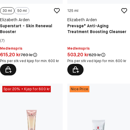
30 ml
50 ml
125 ml
Elizabeth Arden
Elizabeth Arden
Superstart - Skin Renewal
Prevage® Anti-Aging
Booster
Treatment Boosting Cleanser
(7)
Medlemspris
Medlemspris
Pris: 615,20 kr
Pris: 503,20 kr
615,20 kr
503,20 kr
Original pris:
Original pris:
769 kr
629 kr
Pris per stk ved kjøp for min. 600 kr
Pris per stk ved kjøp for min. 600 kr
Spar 20%
Kjøp for 600 kr
Nice Price