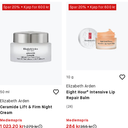
Spar 20%
Kjøp for 600 kr
Spar 20%
Kjøp for 600 kr
10 g
Elizabeth Arden
Eight Hour® Intensive Lip
50 ml
Repair Balm
Elizabeth Arden
Ceramide Lift & Firm Night
(24)
Cream
Medlemspris
Medlemspris
Pris: 1 023,20 kr
Pris: 284 kr
1 023,20 kr
284 kr
Original pris:
Original pris:
1 279 kr
355 kr