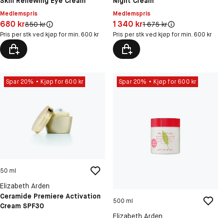
Skin Renewing Eye Cream
Night Cream
Medlemspris
Medlemspris
Pris: 680 kr
Pris: 1 340 kr
680 kr
1 340 kr
Original pris:
Original pris:
850 kr
1 675 kr
Pris per stk ved kjøp for min. 600 kr
Pris per stk ved kjøp for min. 600 kr
Spar 20%
Kjøp for 600 kr
Spar 20%
Kjøp for 600 kr
50 ml
Elizabeth Arden
Ceramide Premiere Activation
500 ml
Cream SPF30
Elizabeth Arden