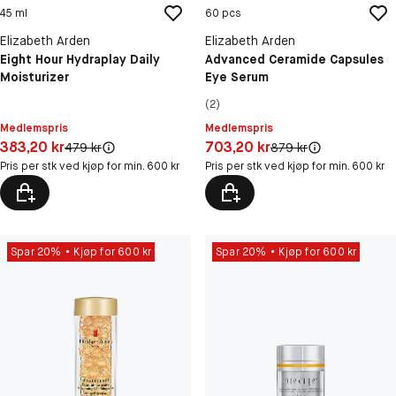
45 ml
60 pcs
Elizabeth Arden
Elizabeth Arden
Eight Hour Hydraplay Daily
Advanced Ceramide Capsules
Moisturizer
Eye Serum
(2)
Medlemspris
Medlemspris
Pris: 383,20 kr
Pris: 703,20 kr
383,20 kr
703,20 kr
Original pris:
Original pris:
479 kr
879 kr
Pris per stk ved kjøp for min. 600 kr
Pris per stk ved kjøp for min. 600 kr
Spar 20%
Kjøp for 600 kr
Spar 20%
Kjøp for 600 kr