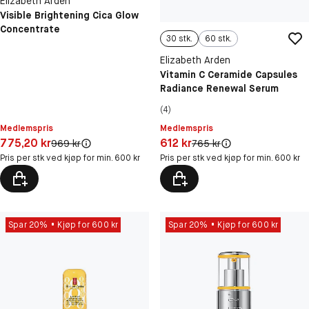
Elizabeth Arden
Visible Brightening Cica Glow
Concentrate
30 stk.
60 stk.
Elizabeth Arden
Vitamin C Ceramide Capsules
Radiance Renewal Serum
(4)
Medlemspris
Medlemspris
Pris: 775,20 kr
Pris: 612 kr
775,20 kr
612 kr
Original pris:
Original pris:
969 kr
765 kr
Pris per stk ved kjøp for min. 600 kr
Pris per stk ved kjøp for min. 600 kr
Spar 20%
Kjøp for 600 kr
Spar 20%
Kjøp for 600 kr