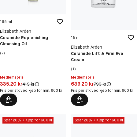
195 ml
Elizabeth Arden
Ceramide Replenishing
15 ml
Cleansing Oil
Elizabeth Arden
Ceramide Lift & Firm Eye
(7)
Cream
(1)
Medlemspris
Medlemspris
Pris: 335,20 kr
Pris: 639,20 kr
335,20 kr
639,20 kr
Original pris:
Original pris:
419 kr
799 kr
Pris per stk ved kjøp for min. 600 kr
Pris per stk ved kjøp for min. 600 kr
Spar 20%
Kjøp for 600 kr
Spar 20%
Kjøp for 600 kr