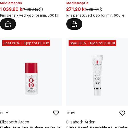
Medlemspris
Medlemspris
Pris: 1 039,20 kr
Pris: 271,20 kr
1 039,20 kr
271,20 kr
Original pris:
Original pris:
1 299 kr
339 kr
Pris per stk ved kjøp for min. 600 kr
Pris per stk ved kjøp for min. 600 kr
Spar 20%
Kjøp for 600 kr
Spar 20%
Kjøp for 600 kr
50 ml
15 ml
Elizabeth Arden
Elizabeth Arden