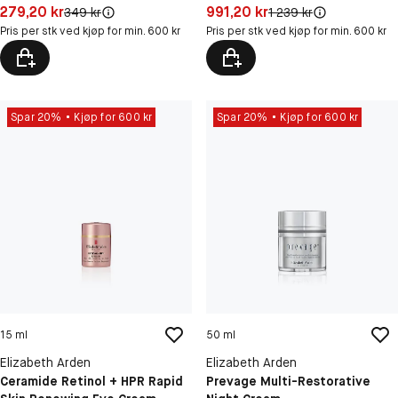
Pris: 279,20 kr
Pris: 991,20 kr
279,20 kr
991,20 kr
Original pris:
Original pris:
349 kr
1 239 kr
Pris per stk ved kjøp for min. 600 kr
Pris per stk ved kjøp for min. 600 kr
Spar 20%
Kjøp for 600 kr
Spar 20%
Kjøp for 600 kr
15 ml
50 ml
Elizabeth Arden
Elizabeth Arden
Ceramide Retinol + HPR Rapid
Prevage Multi-Restorative