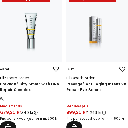
40 ml
15 ml
Elizabeth Arden
Elizabeth Arden
Prevage® City Smart with DNA
Prevage® Anti-Aging Intensive
Repair Complex
Repair Eye Serum
(8)
Medlemspris
Medlemspris
Pris: 679,20 kr
Pris: 999,20 kr
679,20 kr
999,20 kr
Original pris:
Original pris:
849 kr
1 249 kr
Pris per stk ved kjøp for min. 600 kr
Pris per stk ved kjøp for min. 600 kr