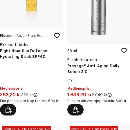
Elizabeth Arden Eight Hour Sun Defense Hydrating Stick SPF40
Elizabeth Arden
Eight Hour Sun Defense
50 ml
Hydrating Stick SPF40
Elizabeth Arden
Prevage® Anti-Aging Daily
Serum 2.0
(1)
Medlemspris
Medlemspris
Pris: 263,20 kr
Pris: 1 639,20 kr
263,20 kr
1 639,20 kr
Original pris:
Original pris:
329 kr
2 049 kr
Pris per stk ved kjøp for min. 600 kr
Pris per stk ved kjøp for min. 600 kr
Spar 20%
Kjøp for 600 kr
Spar 20%
Kjøp for 600 kr