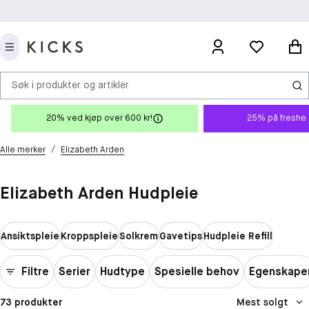
Søk i produkter og artikler
20% ved kjøp over 600 kr!
25% på freshe 
/
Alle merker
Elizabeth Arden
Elizabeth Arden Hudpleie
Ansiktspleie
Kroppspleie
Solkrem
Gavetips
Hudpleie Refill
Filtre
Serier
Hudtype
Spesielle behov
Egenskape
73 produkter
Mest solgt