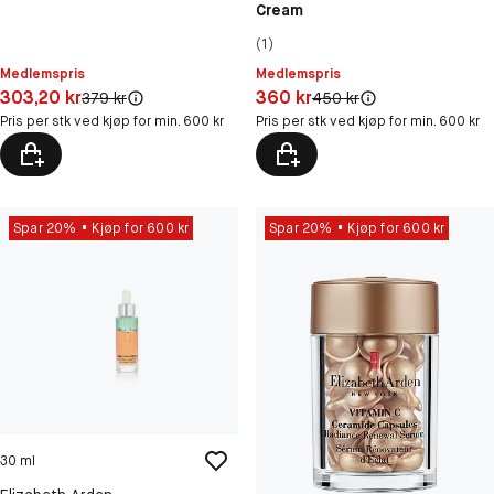
Cream
(1)
Medlemspris
Medlemspris
Pris: 303,20 kr
Pris: 360 kr
303,20 kr
360 kr
Original pris:
Original pris:
379 kr
450 kr
Pris per stk ved kjøp for min. 600 kr
Pris per stk ved kjøp for min. 600 kr
Spar 20%
Kjøp for 600 kr
Spar 20%
Kjøp for 600 kr
30 ml