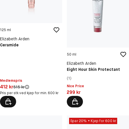
125 ml
Elizabeth Arden
Ceramide
50 ml
Elizabeth Arden
Eight Hour Skin Protectant
(1)
Medlemspris
Pris: 412 kr
412 kr
Nice Price
Original pris:
515 kr
Pris: 299 kr
299 kr
Pris per stk ved kjøp for min. 600 kr
Spar 20%
Kjøp for 600 kr