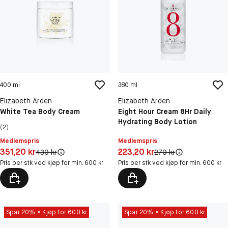
400 ml
380 ml
Elizabeth Arden
Elizabeth Arden
White Tea Body Cream
Eight Hour Cream 8Hr Daily
Hydrating Body Lotion
(2)
Medlemspris
Medlemspris
Pris: 351,20 kr
Pris: 223,20 kr
351,20 kr
223,20 kr
Original pris:
Original pris:
439 kr
279 kr
Pris per stk ved kjøp for min. 600 kr
Pris per stk ved kjøp for min. 600 kr
Spar 20%
Kjøp for 600 kr
Spar 20%
Kjøp for 600 kr