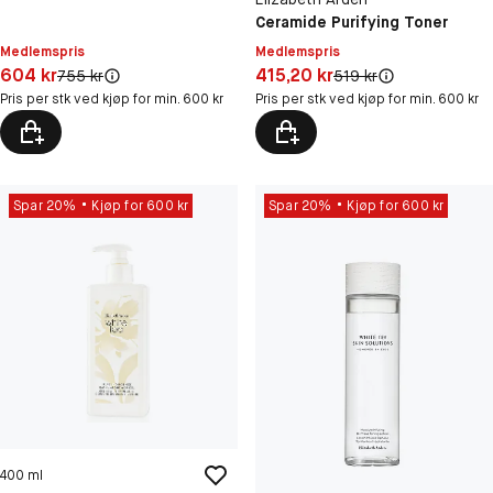
Ceramide Purifying Toner
Medlemspris
Medlemspris
Pris: 604 kr
Pris: 415,20 kr
604 kr
415,20 kr
Original pris:
Original pris:
755 kr
519 kr
Pris per stk ved kjøp for min. 600 kr
Pris per stk ved kjøp for min. 600 kr
Spar 20%
Kjøp for 600 kr
Spar 20%
Kjøp for 600 kr
400 ml