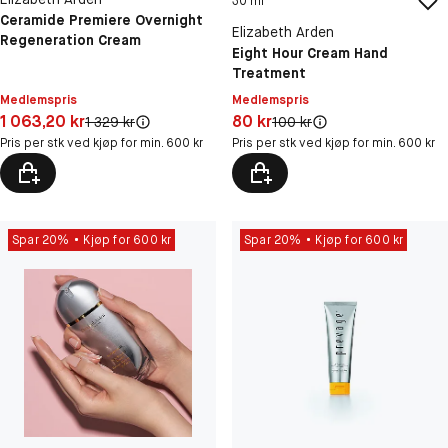
30 ml
Ceramide Premiere Overnight
Elizabeth Arden
Regeneration Cream
Eight Hour Cream Hand
Treatment
Medlemspris
Medlemspris
Pris: 1 063,20 kr
Pris: 80 kr
1 063,20 kr
80 kr
Original pris:
Original pris:
1 329 kr
100 kr
Pris per stk ved kjøp for min. 600 kr
Pris per stk ved kjøp for min. 600 kr
Spar 20%
Kjøp for 600 kr
Spar 20%
Kjøp for 600 kr