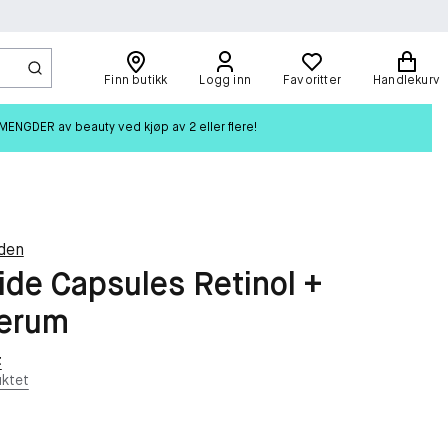
Finn butikk
Logg inn
Favoritter
Handlekurv
ENGDER av beauty ved kjøp av 2 eller flere!
den
de Capsules Retinol +
erum
t
ktet