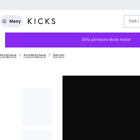
Søk i
Meny
25% på freshe Body mists!
/
/
Hudpleie
Ansiktspleie
Serum