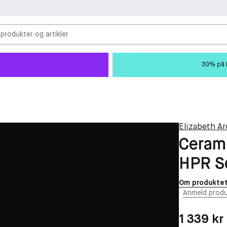
 produkter og artikler
30% på M
Elizabeth Ar
Cerami
HPR S
Om produkte
Anmeld produ
Pris: 1 339 kr
1 339 kr