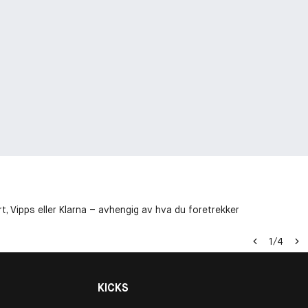
t, Vipps eller Klarna – avhengig av hva du foretrekker
1
/
4
KICKS