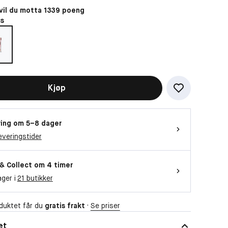
il du motta 1339 poeng
Vil du se videoen?
cs
Da trenger vi at du godtar funksjonelle
informasjonskapsler
OK
Kjøp
ing om 5–8 dager
everingstider
 & Collect om 4 timer
ager i
21 butikker
duktet får du
gratis frakt
·
Se priser
et