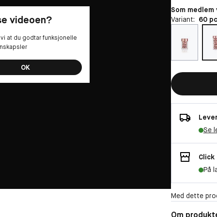
Som medlem v
 se videoen?
Variant:
60 p
vi at du godtar funksjonelle
nskapsler
OK
Lever
Se l
Click
På l
Med dette pro
Om produkt