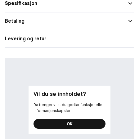
Spesifikasjon
lysnende effekt ved øyeområdet eller ønsker å forme og
definere. Testet av huleger. Ikke-komedogen. Velegnet til
sensitiv hud.
Betaling
Levering og retur
Vil du se innholdet?
Da trenger vi at du godtar funksjonelle
informasjonskapsler
OK