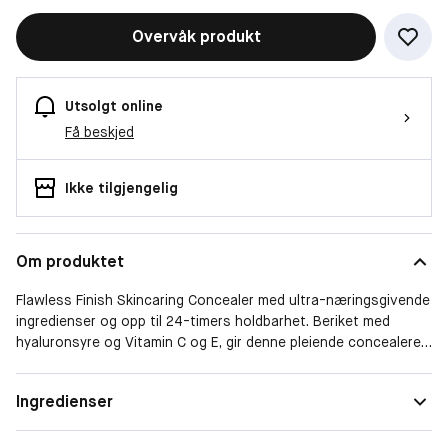
Overvåk produkt
Utsolgt online
Få beskjed
Ikke tilgjengelig
Om produktet
Flawless Finish Skincaring Concealer med ultra-næringsgivende
ingredienser og opp til 24-timers holdbarhet. Beriket med
hyaluronsyre og Vitamin C og E, gir denne pleiende concealeren
en lett dekkevne og etterlater huden fuktet. Den setter seg
ikke i fine linjer og har en brukervennlig applikator, som sikrer en
Ingredienser
enkel påføring. Velg først din Flawless Finish Skincaring
foundation nyanse og finn deretter den perfekte Skincaring
Concealer match alt etter om du har bruk for mer dekkeevne,