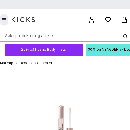
Søk i produkter og artikler
25% på freshe Body mists!
30% på MENGDER av beauty
/
/
Makeup
Base
Concealer