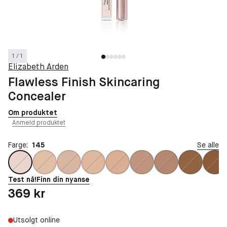
1 / 1
Elizabeth Arden
Flawless Finish Skincaring
Concealer
Om produktet
Anmeld produktet
Farge:
145
Se alle
Test nå!
Finn din nyanse
Pris: 369 kr
369 kr
Utsolgt online