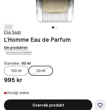
1 / 1
Elie Saab
L'Homme Eau de Parfum
Om produktet
Anmeld produktet
Størrelse:
50 ml
100 ml
50 ml
Pris: 995 kr
995 kr
Utsolgt online
Overvåk produkt