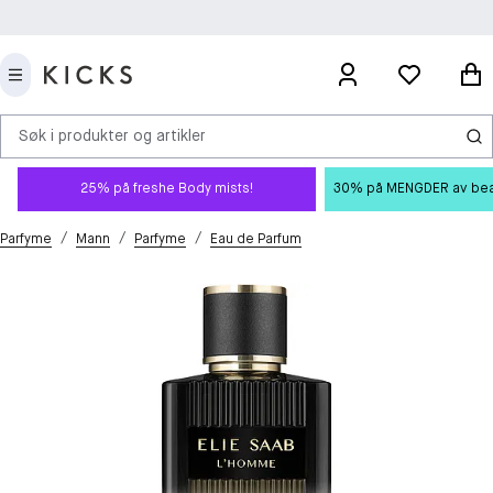
Søk i produkter og artikler
25% på freshe Body mists!
30% på MENGDER av beauty
/
/
/
Parfyme
Mann
Parfyme
Eau de Parfum