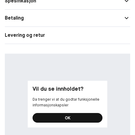
Spesifikasjon
• Moderne, karismatisk og maskulin
• Duftfamilie: Woody Aromatic Amber
• Eau de toilette
Betaling
Topp: Lavendel, eple, kanel
Levering og retur
Hjerte: Rosmarin, salvie, sedertre
Base: Lyse tresorter, rav, patchouli
Vil du se innholdet?
Da trenger vi at du godtar funksjonelle
informasjonskapsler
OK