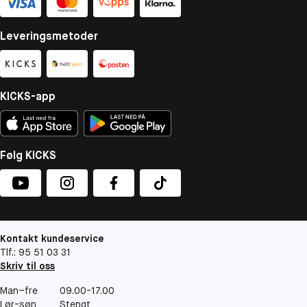
Leveringsmetoder
KICKS-app
Følg KICKS
Kontakt kundeservice
Tlf.: 95 51 03 31
Skriv til oss
Man–fre
09.00-17.00
Lør-søn
Stengt