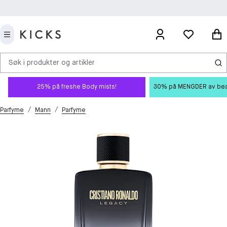
Søk i produkter og artikler
25% på freshe Body mists!
30% på MENGDER av beauty
/
/
Parfyme
Mann
Parfyme