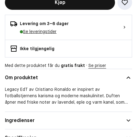
Kjøp
Levering om 3–6 dager
Se leveringstider
Ikke tilgjengelig
Med dette produktet får du
gratis frakt
·
Se priser
Om produktet
Legacy EdT av Cristiano Ronaldo er inspirert av
fotballstjernens karisma og moderne maskulinitet. Duften
åpner med friske noter av lavendel, eple og varm kanel, som
utstråler selvtillit og energi. Det aromatiske hjertet, med noter
av rosmarin, salvie og sedertre, skaper en tiltalende og unik
Ingredienser
dybde. De lyse treslagene, rav og patchouli i basen gir duften
en sofistikert og elegant karakter som varer lenge.