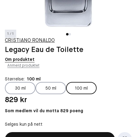
1 / 1
CRISTIANO RONALDO
Legacy Eau de Toilette
Om produktet
Anmeld produktet
Størrelse:
100 ml
30 ml
50 ml
100 ml
Pris: 829 kr
829 kr
Som medlem vil du motta 829 poeng
Selges kun på nett