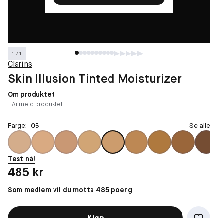
1 / 1
Clarins
Skin Illusion Tinted Moisturizer
Om produktet
Anmeld produktet
Farge:
05
Se alle
Test nå!
Pris: 485 kr
485 kr
Som medlem vil du motta 485 poeng
Kjøp