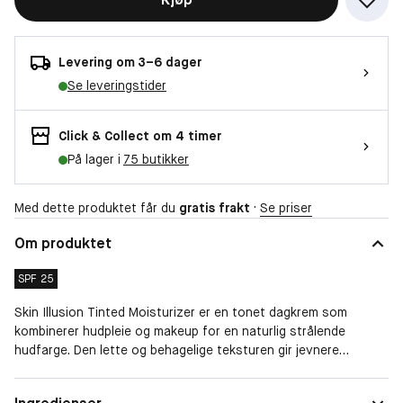
Levering om 3–6 dager
Se leveringstider
Click & Collect om 4 timer
På lager i
75 butikker
Med dette produktet får du
gratis frakt
·
Se priser
Om produktet
SPF 25
Skin Illusion Tinted Moisturizer er en tonet dagkrem som
kombinerer hudpleie og makeup for en naturlig strålende
hudfarge. Den lette og behagelige teksturen gir jevnere
hudtone og en frisk glød i ett enkelt trinn. Dens pleiende formel
inneholder mer enn 80 % økoøogiske aktive ingredienser og 94
Solbeskyttelse
SPF 25, Med solfaktor