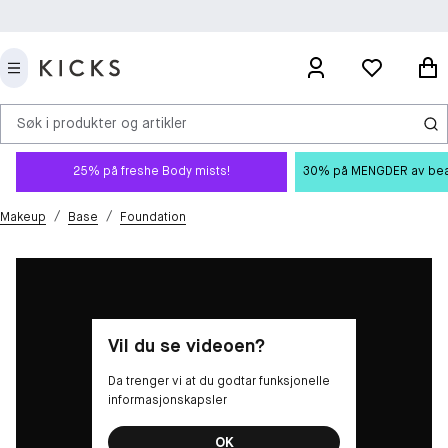
Søk i produkter og artikler
25% på freshe Body mists!
30% på MENGDER av beauty
/
/
Makeup
Base
Foundation
Vil du se videoen?
Da trenger vi at du godtar funksjonelle
informasjonskapsler
OK