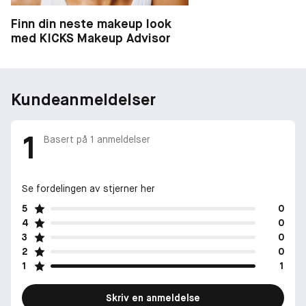
Finn din neste makeup look
med KICKS Makeup Advisor
Kundeanmeldelser
1
Basert på
1
anmeldelser
Se fordelingen av stjerner her
5
0
4
0
3
0
2
0
1
1
Skriv en anmeldelse